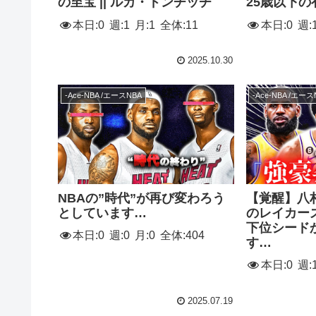
の至宝 || ルカ・ドンチッチ
25歳以下
本日:
0
週:
1
月:
1
全体:
11
本日:
0
週:
2025.10.30
-Ace-NBA /エースNBA
-Ace-NBA /エース
NBAの”時代”が再び変わろう
【覚醒】八
としています…
のレイカー
下位シード
本日:
0
週:
0
月:
0
全体:
404
す…
本日:
0
週:
2025.07.19