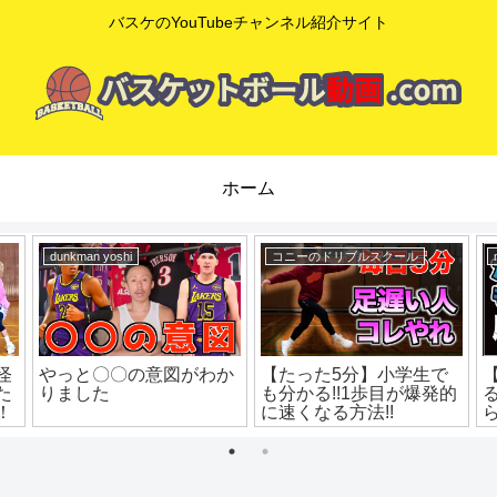
バスケのYouTubeチャンネル紹介サイト
ホーム
dunkman yoshi
コニーのドリブルスクール
怪
やっと〇〇の意図がわか
【たった5分】小学生で
た
りました
も分かる!!1歩目が爆発的
！
に速くなる方法!!