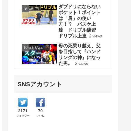
ダブドリにならない
mituaki TV
ポケット！ポイント
は「肩」の使い
方！？ バスケ上
達 ドリブル練習
ドリブル上達
2 views
母の死乗り越え、父
-Ace-NBA /エースNBA
を目指して『ハンド
リングの神』になっ
た男。
2 views
SNSアカウント
2171
70
フォロワー
いいね