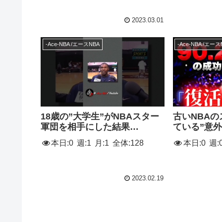
2023.03.01
-Ace-NBA /エースNBA
-Ace-NBA /エース
18歳の”大学生”がNBAスター
古いNBAの
軍団を相手にした結果…
ている”意
本日:
0
週:
1
月:
1
全体:
128
本日:
0
週:
2023.02.19