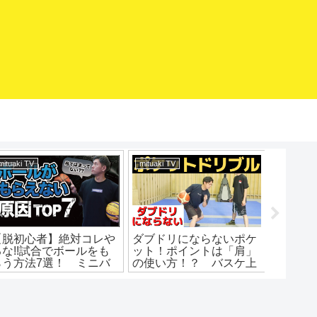
mituaki TV
mituaki TV
【脱初心者】絶対コレや
ダブドリにならないポケ
「大井
るな!!試合でボールをも
ット！ポイントは「肩」
代プレ
らう方法7選！ ミニバ
の使い方！？ バスケ上
ス練習 ミニバス上達
達 ドリブル練習 ドリ
バスケ練習 ミニバス
ブル上達
動き方 バスケ