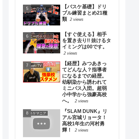
【バスケ基礎】ドリ
コニーのドリブルスクール
ブル練習まとめ21種
類
2 views
【すぐ使える】相手
コニーのドリブルスクール
を置き去り!! 抜けるタ
イミングは00です。
2 views
【経歴】みつあきっ
mituaki TV
てどんな人？指導者
になるまでの経歴。
幼馴染から誘われて
ミニバス入団。超弱
小中学から強豪高校
へ。
2 views
『SLAM DUNK』リ
バスケマニア
アル宮城リョータ！
高校1年生の河村勇
輝！
2 views