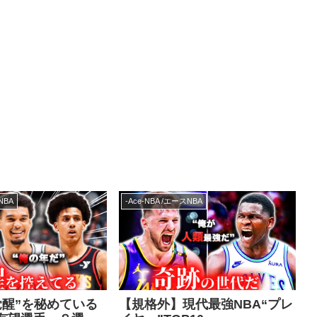
NBA
-Ace-NBA /エースNBA
覚醒”を秘めている
【規格外】現代最強NBA“プレ