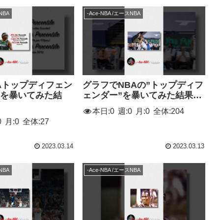
NBA
-Ace-NBA /エースNBA
Aトップディフェン
グラフでNBAの”トップディフ
力を暴いてみた結
ェンダー”を暴いてみた結果…
本日:
0
週:
0
月:
0
全体:
204
0
月:
0
全体:
27
2023.03.14
2023.03.13
NBA
-Ace-NBA /エースNBA