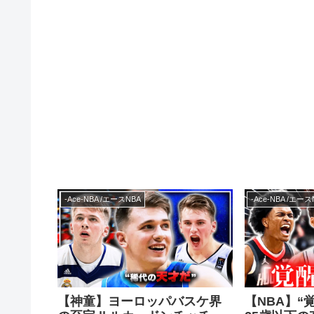
-Ace-NBA /エースNBA
-Ace-NBA /エース
【神童】ヨーロッパバスケ界
【NBA】“