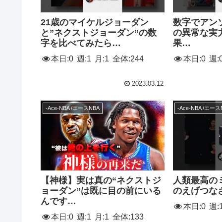
21歳のマイケルジョーダン
数字でアン
と”ネクストジョーダン”の数
の異常な実
字を比べてみたら…
果…
本日:
0
週:
1
月:
1
全体:
244
本日:
0
週:
2023.03.12
-Ace-NBA /エースNBA
-Ace-NBA /エース
【神様】実は真の“ネクストジ
人類最高の
ョーダン”は既に目の前にいる
のえげつな
んです…
本日:
0
週:
本日:
0
週:
1
月:
1
全体:
133