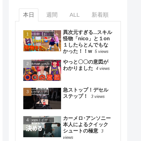
本日
週間
ALL
新着順
異次元すぎる...スキル
大井崇幹【おおいたかよし】
怪物「nico」と１on
１したらとんでもな
かった！！w
5 views
やっと〇〇の意図が
dunkman yoshi
わかりました
4 views
急ストップ！デセル
バスケマニア
ステップ！
3 views
カーメロ･アンソニー
eHoops / イー・フープス
本人によるクイック
シュートの極意
3
views