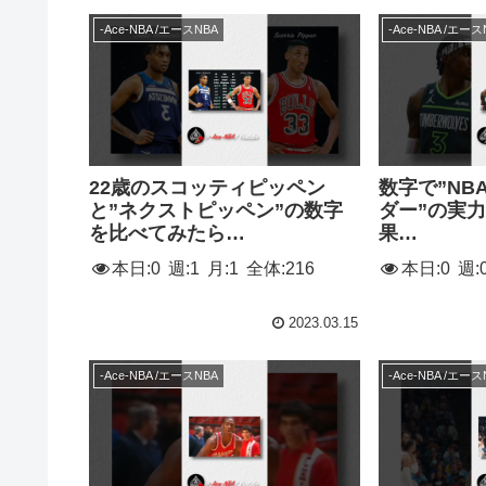
-Ace-NBA /エースNBA
-Ace-NBA /エース
22歳のスコッティピッペン
数字で”NB
と”ネクストピッペン”の数字
ダー”の実
を比べてみたら…
果…
本日:
0
週:
1
月:
1
全体:
216
本日:
0
週:
2023.03.15
-Ace-NBA /エースNBA
-Ace-NBA /エース