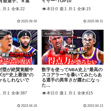
の有望選手、８選
イヤー”TOP10
1
月:
1
全体:
22
本日:
0
週:
1
月:
1
全体:
15
2025.09.30
2025.08.31
NBA
-Ace-NBA /エースNBA
村塁が絶賛覚醒中
数字を使ってNBA史上”最高の
ズが”史上最強”の
スコアラー”を暴いてみたらあ
かもしれないで
る選手の異常さが露わになっ
た…
1
月:
1
全体:
387
本日:
0
週:
1
月:
1
全体:
615
2023.04.18
2023.04.13