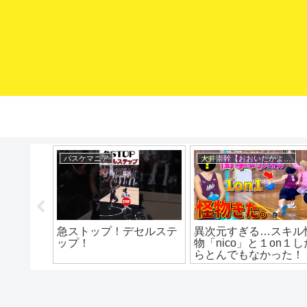
 】
バスケマニア
大井崇幹【おおいたかよし】
ッズ】ボ
急ストップ！デセルステ
異次元すぎる…スキル
スポルデ
ップ！
物「nico」と１on１し
らとんでもなかった！
etball
w
ズ#275