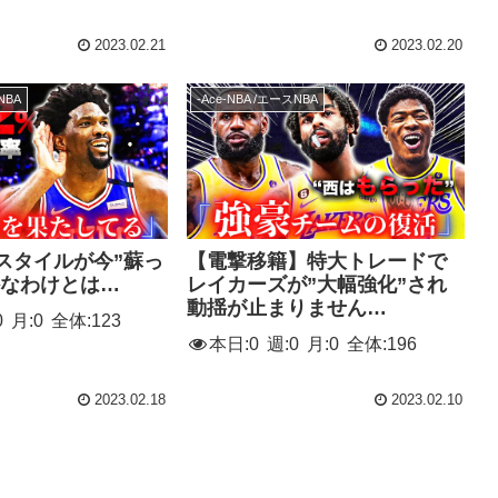
2023.02.21
2023.02.20
NBA
-Ace-NBA /エースNBA
スタイルが今”蘇っ
【電撃移籍】特大トレードで
外なわけとは…
レイカーズが”大幅強化”され
動揺が止まりません…
0
月:
0
全体:
123
本日:
0
週:
0
月:
0
全体:
196
2023.02.18
2023.02.10