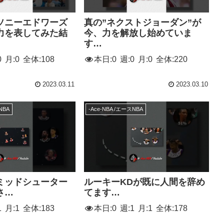
ソニーエドワーズ
真の”ネクストジョーダン”が
力を表してみた結
今、力を解放し始めていま
す…
0
月:
0
全体:
108
本日:
0
週:
0
月:
0
全体:
220
2023.03.11
2023.03.10
NBA
-Ace-NBA /エースNBA
ミッドシューター
ルーキーKDが既に人間を辞め
さ…
てます…
1
月:
1
全体:
183
本日:
0
週:
1
月:
1
全体:
178