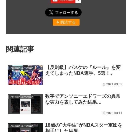
購読する
関連記事
【反則級】バスケの『ルール』を変
-Ace-NBA /エースNBA
えてしまったNBA選手、5選！。
2021.03.02
数字でアンソニーエドワーズの異常
-Ace-NBA /エースNBA
な実力を表してみた結果…
2023.03.11
18歳の”大学生”がNBAスター軍団を
-Ace-NBA /エースNBA
相手にした結果…