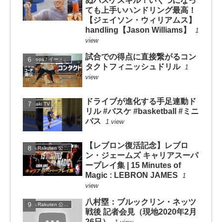
ぬバスケスキル！いくつになっ
ても上手いハンドリング最高！
【ジェイソン・ウィリアムス】
handling【Jason Williams】
1
view
試合での得点に直接繋がるコン
eHoops / イー・フープス
タクトフィニッシュドリル
1
view
ドライブが進化する手足連動ド
mituaki TV
リル #バスケ #basketball #ミニ
バス
1 view
【レブロン復活記念】レブロ
NBA Rakuten 公式チャンネル
ン・ジェームズ キャリアスーパ
ープレイ集 | 15 Minutes of
Magic : LEBRON JAMES
1
view
八村塁：ブルックリン・ネッツ
NBA Rakuten 公式チャンネル
戦後 記者会見（現地2020年2月
26日）