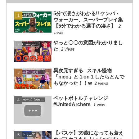
5分で凄さがわかる!! ケンバ・
NBAまにあ
ウォーカー、スーパープレイ集
【5分でわかる選手の凄さ】
2
views
やっと〇〇の意図がわかりまし
dunkman yoshi
た
2 views
異次元すぎる...スキル怪物
大井崇幹【おおいたかよし】
「nico」と１on１したらとんで
もなかった！！w
2 views
ペットボトルチャレンジ
エアボーズ【Airbowz 】
#UnitedArchers
1 view
【バスケ】39歳になっても衰え
バスケマニア