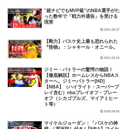
”超チビでもMVP級”のNBA選手がた
-Ace-NBA /エースNBA
った数年で「戦力外通告」を受ける
現実
2021.08.27
【剛力】バスケ史上最も恐れられた
-Ace-NBA /エースNBA
『怪物』：シャキール・オニール。
2021.02.18
ジミー・バトラーの驚愕の物語！
-Ace-NBA /エースNBA
【徹底解説】ホームレスからNBAス
ターへ。ジミーバトラー[HD]
【NBA】（ハイライト・スーパープ
レイ含む）nbaプレイオフ・プレー
オフ（シカゴブルズ、マイアミヒー
ト等）
2020.09.05
マイケルジョーダン：「バスケの神
-Ace-NBA /エースNBA
様」| 実況訳し付き |【NBA】マイケ