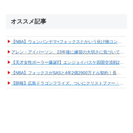
オススメ記事
【NBA】ウェンバンヤマ+フォックスとかいう化け物コンビが爆誕してしまうwwwwwwwwww
アレン・アイバーソン、23年後に練習の大切さに気づいてしまうwwwwwwwwwwww
【天才女性ボーラー爆誕⁉︎】エンジョイバスケ四国交流戦2025 in 香川③ #エアボーズ #427
【NBA】フォックスがSASと4年2億2900万ドル契約！長期確保しPO進出へ期待高まる
【朗報】広島ドラゴンフライズ、ついにクリストファー・スミス獲得キタ━━━━(ﾟ∀ﾟ)━━━━!!