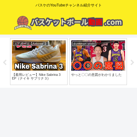
バスケのYouTubeチャンネル紹介サイト
エアボーズ【Airbowz 】
dunkman yoshi
コ
o」
【着用レビュー】Nike Sabrina 3
やっと〇〇の意図がわかりました
【た
EP（ナイキ サブリナ３)
歩目