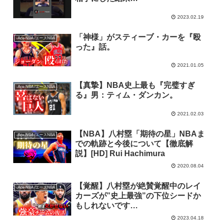
2023.02.19
「神様」がスティーブ・カーを『殴
-Ace-NBA /エースNBA
った』話。
2021.01.05
【真摯】NBA史上最も『完璧すぎ
-Ace-NBA /エースNBA
る』男：ティム・ダンカン。
2021.02.03
【NBA】八村塁「期待の星」NBAま
-Ace-NBA /エースNBA
での軌跡と今後について【徹底解
説】[HD] Rui Hachimura
2020.08.04
【覚醒】八村塁が絶賛覚醒中のレイ
-Ace-NBA /エースNBA
カーズが”史上最強”の下位シードか
もしれないです…
2023.04.18