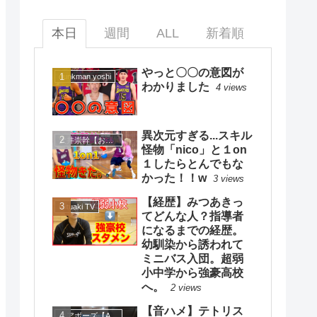
本日
週間
ALL
新着順
やっと〇〇の意図が
dunkman yoshi
わかりました
4 views
異次元すぎる...スキル
大井崇幹【おおいたかよし】
怪物「nico」と１on
１したらとんでもな
かった！！w
3 views
【経歴】みつあきっ
mituaki TV
てどんな人？指導者
になるまでの経歴。
幼馴染から誘われて
ミニバス入団。超弱
小中学から強豪高校
へ。
2 views
【音ハメ】テトリス
エアボーズ【Airbowz 】