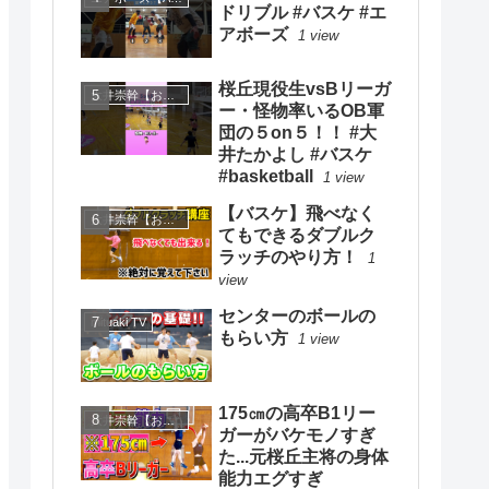
ドリブル #バスケ #エ
アボーズ
1 view
桜丘現役生vsBリーガ
大井崇幹【おおいたかよし】
ー・怪物率いるOB軍
団の５on５！！ #大
井たかよし #バスケ
#basketball
1 view
【バスケ】飛べなく
大井崇幹【おおいたかよし】
てもできるダブルク
ラッチのやり方！
1
view
センターのボールの
mituaki TV
もらい方
1 view
175㎝の高卒B1リー
大井崇幹【おおいたかよし】
ガーがバケモノすぎ
た...元桜丘主将の身体
能力エグすぎ