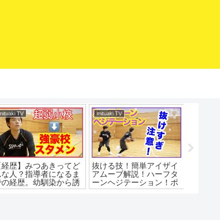
mituaki TV
mituaki TV
バスケマ
【経歴】みつあきってど
抜ける技！簡単アイザイ
急スト
んな人？指導者になるま
アムーブ解説！ハーフタ
ップ！
での経歴。幼馴染から誘
ーンヘジテーション！ポ
われてミニバス入団。超
イントと練習法！バスケ
弱小中学から強豪高校
練習方法！初心者でもう
へ。
まくなる！