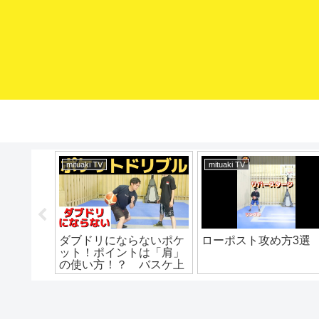
mituaki TV
mituaki TV
対コレや
ダブドリにならないポケ
ローポスト攻め方3選
ールをも
ット！ポイントは「肩」
 ミニバ
の使い方！？ バスケ上
バス上達
達 ドリブル練習 ドリ
ミニバス
ブル上達