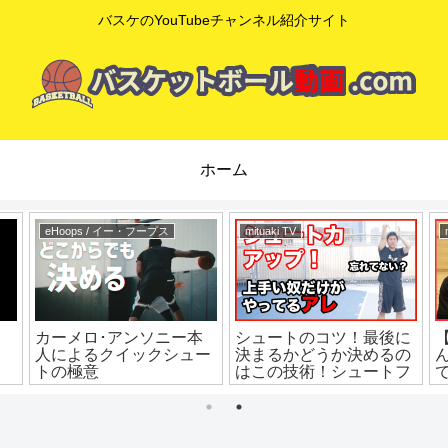
バスケのYouTubeチャンネル紹介サイト
ホーム
eHoops / イー・フープス
mituaki TV
カーメロ･アンソニー本
シュートのコツ！最後に
人によるクイックシュー
決まるかどうか決めるの
トの極意
はこの技術！シュートフ
ォロースルーの基本！バ
スケ練習方法！初心者で
も上手くなる！