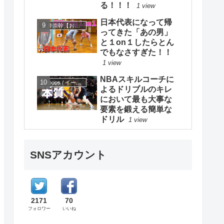
る！！！
1 view
日本代表になって帰
大井崇幹【おおいたかよし】
ってきた「あの男」
と１on１したらとん
でもなさすぎた！！
1 view
NBAスキルコーチに
eHoops / イー・フープス
よるドリブルのキレ
において最も大事な
要素を鍛える簡単な
ドリル
1 view
SNSアカウント
2171
70
フォロワー
いいね