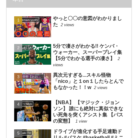
やっと〇〇の意図がわかりまし
dunkman yoshi
た
2 views
5分で凄さがわかる!! ケンバ・
NBAまにあ
ウォーカー、スーパープレイ集
【5分でわかる選手の凄さ】
2
views
異次元すぎる...スキル怪物
大井崇幹【おおいたかよし】
「nico」と１on１したらとんで
もなかった！！w
2 views
【NBA】 【マジック・ジョン
ソガリNBA
ソン】 誰にも絶対に真似できな
い死角を突くアシスト集 【パス
の変態】
1 view
ドライブが進化する手足連動ド
mituaki TV
リル #バスケ #basketball #ミニ