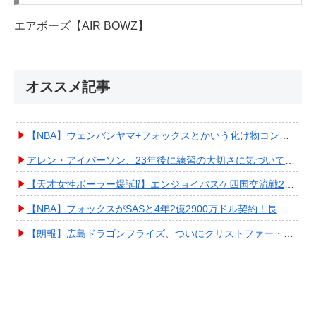
エアボーズ【AIR BOWZ】
オススメ記事
【NBA】ウェンバンヤマ+フォックスとかいう化け物コンビが爆誕してしまうwwwwwwwwww
アレン・アイバーソン、23年後に練習の大切さに気づいてしまうwwwwwwwwwwww
【天才女性ボーラー爆誕⁉︎】エンジョイバスケ四国交流戦2025 in 香川③ #エアボーズ #427
【NBA】フォックスがSASと4年2億2900万ドル契約！長期確保しPO進出へ期待高まる
【朗報】広島ドラゴンフライズ、ついにクリストファー・スミス獲得キタ━━━━(ﾟ∀ﾟ)━━━━!!