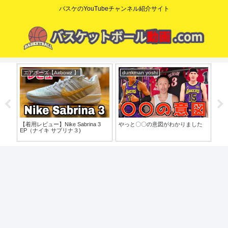
バスケのYouTubeチャンネル紹介サイト
エアボーズ【Airbowz 】
dunkman yoshi
ニ
o」
【着用レビュー】Nike Sabrina 3
やっと〇〇の意図がわかりました
【N
EP（ナイキ サブリナ３)