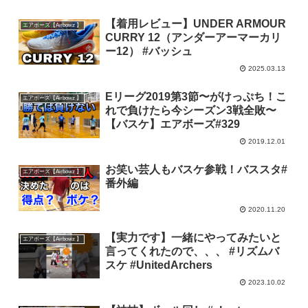
【着用レビュー】UNDER ARMOUR
エアボーズ【Airbowz 】
CURRY 12（アンダーアーマーカリ
ー12） #バッシュ
2025.03.13
Eリーグ2019第3節〜がけっぷち！こ
エアボーズ【Airbowz 】
れで負けたら今シーズン3戦全敗〜
【バスケ】エアボーズ#329
2019.12.01
お笑い芸人もバスケ参戦！バススタ#
エアボーズ【Airbowz 】
番外編
2020.11.20
【実力です】一緒にやってみたいと
エアボーズ【Airbowz 】
言ってくれたので、、、 #リズムバ
スケ #UnitedArchers
2023.10.02