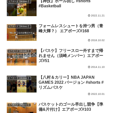
【神技】ボール回し #shorts
エアボーズ【Airbowz 】
#Basketball
2022.11.21
フォームレスシュートを持つ男（青
エアボーズ【Airbowz 】
峰大輝？） エアボーズ#168
2016.10.02
【バスケ】フリースロー外すまで帰
エアボーズ【Airbowz 】
れません（須崎メンバー）エアボー
ズ#51
2014.11.10
【八村＆カリー】NBA JAPAN
エアボーズ【Airbowz 】
GAMES 2022 バージョン #shorts #
リズムバスケ
2022.10.01
バスケットのゴール早出し競争【準
エアボーズ【Airbowz 】
備&片付け】エアボーズ#103