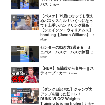
バス
1 view
【バスケ】39歳になっても衰え
バスケマニア
ぬバスケスキル！いくつになっ
ても上手いハンドリング最高！
【ジェイソン・ウィリアムス】
handling【Jason Williams】
1
view
センターの動き方3選🔥🔥 ミ
mituaki TV
ニバス バスケ バスケ練習
1
view
【NBA】名脇役から名将へ || ス
ハレルカ
ティーブ・カー
1 view
【ダンク日記 #31】ジャンプ力
dunkman yoshi
アップを狙った筋トレ！
DUNK VLOG! Weights
Training to jump higher!
1 view