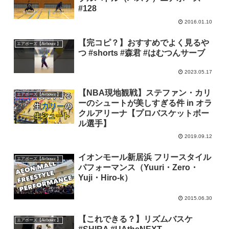
#128
2016.01.10
【完コピ？】おすすめでよく見るや
エアボーズ【Airbowz 】
つ #shorts #森君 #はむつんサーブ
2023.05.17
【NBA現地観戦】ステファン・カリ
エアボーズ【Airbowz 】
ーのシュートが美しすぎる件 in オラ
クルアリーナ【プロバスケットボー
ル選手】
2019.09.12
イオンモール新居浜 フリースタイル
エアボーズ【Airbowz 】
パフォーマンス（Yuuri・Zero・
Yuji・Hiro-k）
2015.06.30
【これできる？】リズムバスケ
エアボーズ【Airbowz 】