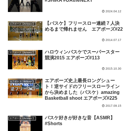
#SHIRA #UAtheNEXT
2024.04.12
【バスケ】フリースロー連続７人決
エアボーズ【Airbowz 】
めるまで帰れません エアボーズ#22
2014.07.17
ハロウィンバスケでスーパースター
エアボーズ【Airbowz 】
競演2015 エアボーズ#113
2015.10.30
エアボーズ史上最長ロングシュー
エアボーズ【Airbowz 】
ト！逆サイドのフリースローライン
から決めました（バスケ）amazing
Basketball shoot エアボーズ#225
2017.09.15
バスケ好きが好きな音【ASMR】
エアボーズ【Airbowz 】
#Shorts