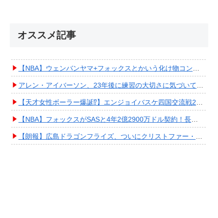
オススメ記事
【NBA】ウェンバンヤマ+フォックスとかいう化け物コンビが爆誕してしまうwwwwwwwwww
アレン・アイバーソン、23年後に練習の大切さに気づいてしまうwwwwwwwwwwww
【天才女性ボーラー爆誕⁉︎】エンジョイバスケ四国交流戦2025 in 香川③ #エアボーズ #427
【NBA】フォックスがSASと4年2億2900万ドル契約！長期確保しPO進出へ期待高まる
【朗報】広島ドラゴンフライズ、ついにクリストファー・スミス獲得キタ━━━━(ﾟ∀ﾟ)━━━━!!