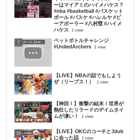
Be a baller
ーはマイアミのハイメハケス？
#nba #basketball #バスケット
ボール #バスケ #ハレルヤ #ビ
ーアボーラー #八村塁 #ハイメ
ハケス
1 view
ペットボトルチャレンジ
エアボーズ【Airbowz 】
#UnitedArchers
1 view
【LIVE】NBAの話でもしよう
Be a baller
ぜ（リーブス！）
1 view
【神回！】衝撃の結末！世界が
カツオくんさん
熱狂したリラードのデイムタイ
ムが凄い！
1 view
【LIVE】OKCのコーチとJdub
Be a baller
に会った話
1 view