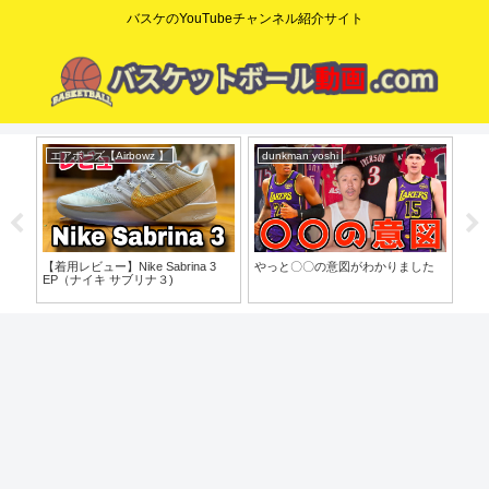
バスケのYouTubeチャンネル紹介サイト
エアボーズ【Airbowz 】
dunkman yoshi
ニ
o」
【着用レビュー】Nike Sabrina 3
やっと〇〇の意図がわかりました
【N
EP（ナイキ サブリナ３)