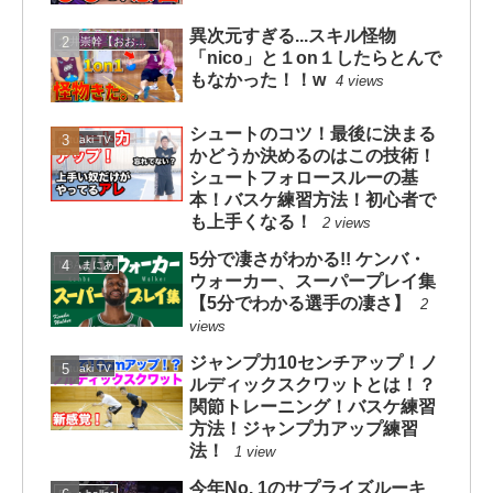
異次元すぎる...スキル怪物
大井崇幹【おおいたかよし】
「nico」と１on１したらとんで
もなかった！！w
4 views
シュートのコツ！最後に決まる
mituaki TV
かどうか決めるのはこの技術！
シュートフォロースルーの基
本！バスケ練習方法！初心者で
も上手くなる！
2 views
5分で凄さがわかる!! ケンバ・
NBAまにあ
ウォーカー、スーパープレイ集
【5分でわかる選手の凄さ】
2
views
ジャンプ力10センチアップ！ノ
mituaki TV
ルディックスクワットとは！？
関節トレーニング！バスケ練習
方法！ジャンプ力アップ練習
法！
1 view
今年No. 1のサプライズルーキ