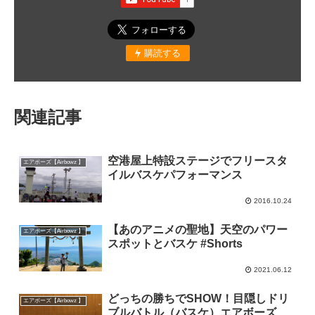
購読する
関連記事
空港屋上特設ステージでフリースタ
エアボーズ【Airbowz 】
イルバスケパフォーマンス
2016.10.24
【あのアニメの聖地】天空のパワー
エアボーズ【Airbowz 】
スポットとバスケ #Shorts
2021.06.12
どっちの勝ちでSHOW！目隠しドリ
エアボーズ【Airbowz 】
ブルバトル（バスケ）エアボーズ