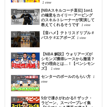
1 view
[NBAスキルコーチ直伝] 1on1
eHoops / イー・フープス
の極意をカイリー･アービング
のスキルトレーナーが実演して
教えてくれるそうです
1 view
【音ハメ】テトリスドリブル #
エアボーズ【Airbowz 】
バスケ #エアボーズ
1 view
【NBA 解説】ウォリアーズが
Green tv
シモンズ獲得レースから撤退？
その理由とは…！【ベンシモン
ズ】
1 view
センターのボールのもらい方
1
mituaki TV
view
5分で凄さがわかる!! ザック・
NBAまにあ
ラビーン、スーパープレイ集