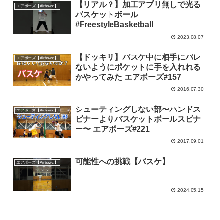
【リアル？】加工アプリ無しで光る
エアボーズ【Airbowz 】
バスケットボール
#FreestyleBasketball
2023.08.07
【ドッキリ】バスケ中に相手にバレ
エアボーズ【Airbowz 】
ないようにポケットに手を入れれる
かやってみた エアボーズ#157
2016.07.30
シューティングしない部〜ハンドス
エアボーズ【Airbowz 】
ピナーよりバスケットボールスピナ
ー〜 エアボーズ#221
2017.09.01
可能性への挑戦【バスケ】
エアボーズ【Airbowz 】
2024.05.15