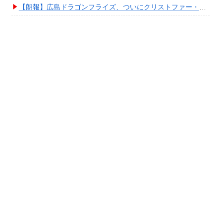
【朗報】広島ドラゴンフライズ、ついにクリストファー・スミス獲得キタ━━━━(ﾟ∀ﾟ)━━━━!!