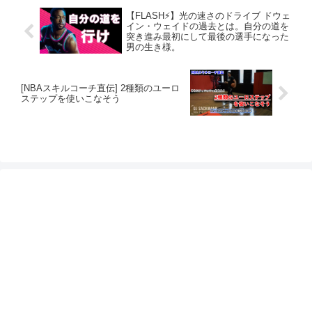
【FLASH⚡️】光の速さのドライブ ドウェ
イン・ウェイドの過去とは。自分の道を
突き進み最初にして最後の選手になった
男の生き様。
[NBAスキルコーチ直伝] 2種類のユーロ
ステップを使いこなそう