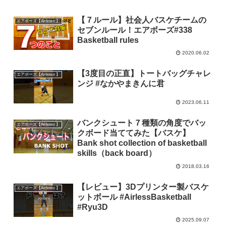
【７ルール】社会人バスケチームの
エアボーズ【Airbowz 】
セブンルール！エアボーズ#338
Basketball rules
2020.06.02
【3度目の正直】トートバッグチャレ
エアボーズ【Airbowz 】
ンジ #なかやまきんに君
2023.06.11
バンクシュート７種類の角度でバッ
エアボーズ【Airbowz 】
クボード当ててみた【バスケ】
Bank shot collection of basketball
skills（back board）
2018.03.16
【レビュー】3Dプリンター製バスケ
エアボーズ【Airbowz 】
ットボール #AirlessBasketball
#Ryu3D
2025.09.07