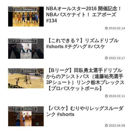
NBAオールスター2016 開催記念！
エアボーズ【Airbowz 】
NBAバスケナイト！ エアボーズ
#134
2016.02.14
【これできる？】リズムドリブル
エアボーズ【Airbowz 】
#shorts #チグハグ #バスケ
2022.10.17
【Bリーグ】田臥勇太選手ドリブル
エアボーズ【Airbowz 】
からのアシストパス（遠藤祐亮選手
3Pシュート）リンク栃木ブレックス
【プロバスケットボール】
2018.02.11
【バスケ】むりやりレッグスルーダ
エアボーズ【Airbowz 】
ンク #shorts
2022.04.08