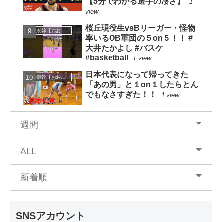
【5分でわかる選手の凄さ】
1
view
桜丘現役生vsBリーガー・怪物
大井崇幹【おおいたかよし】
率いるOB軍団の５on５！！ #
大井たかよし #バスケ
#basketball
1 view
日本代表になって帰ってきた
大井崇幹【おおいたかよし】
「あの男」と１on１したらとん
でもなさすぎた！！
1 view
週間
ALL
新着順
SNSアカウント