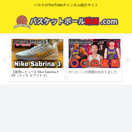
バスケのYouTubeチャンネル紹介サイト
エアボーズ【Airbowz 】
dunkman yoshi
コ
o」
【着用レビュー】Nike Sabrina 3
やっと〇〇の意図がわかりました
【た
EP（ナイキ サブリナ３)
歩目