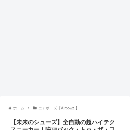
ホーム
エアボーズ【Airbowz 】
【未来のシューズ】全自動の超ハイテク
スニーカー！映画バック・トゥ・ザ・フ