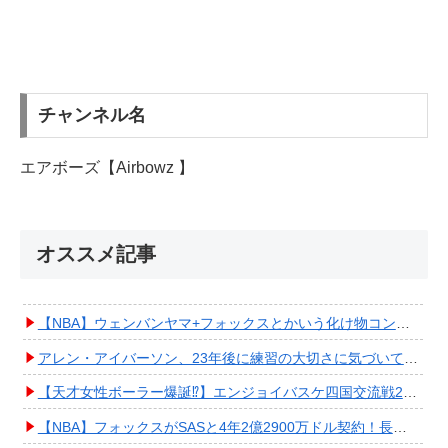
チャンネル名
エアボーズ【Airbowz 】
オススメ記事
【NBA】ウェンバンヤマ+フォックスとかいう化け物コンビが爆誕してしまうwwwwwwwwww
アレン・アイバーソン、23年後に練習の大切さに気づいてしまうwwwwwwwwwwww
【天才女性ボーラー爆誕⁉︎】エンジョイバスケ四国交流戦2025 in 香川③ #エアボーズ #427
【NBA】フォックスがSASと4年2億2900万ドル契約！長期確保しPO進出へ期待高まる