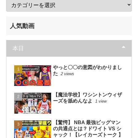
人気動画
本日
やっと〇〇の意図がわかりまし
dunkman yoshi
た
2 views
【魔法学校】ワシントンウィザ
チキチキ NBA TV
ーズを舐めんなよ
1 view
【驚愕】 NBA 最強ビッグマン
dunkman yoshi
の共通点とは？ドワイト VS シ
ャック！【レイカーズトーク 】