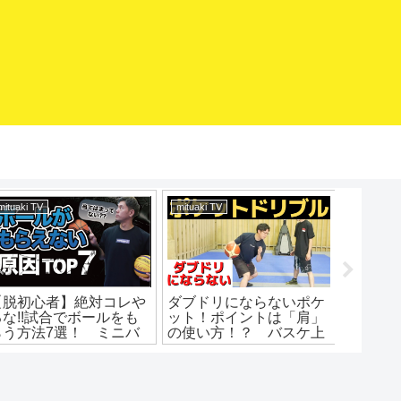
mituaki TV
mituaki TV
バスケマ
【経歴】みつあきってど
抜ける技！簡単アイザイ
急スト
んな人？指導者になるま
アムーブ解説！ハーフタ
ップ！
での経歴。幼馴染から誘
ーンヘジテーション！ポ
われてミニバス入団。超
イントと練習法！バスケ
弱小中学から強豪高校
練習方法！初心者でもう
へ。
まくなる！