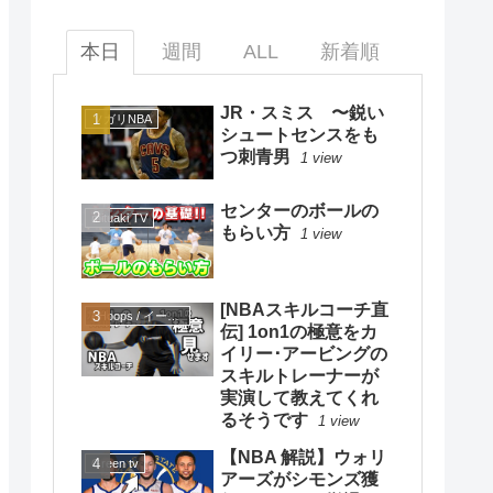
本日
週間
ALL
新着順
JR・スミス 〜鋭い
ソガリNBA
シュートセンスをも
つ刺青男
1 view
センターのボールの
mituaki TV
もらい方
1 view
[NBAスキルコーチ直
eHoops / イー・フープス
伝] 1on1の極意をカ
イリー･アービングの
スキルトレーナーが
実演して教えてくれ
るそうです
1 view
【NBA 解説】ウォリ
Green tv
アーズがシモンズ獲