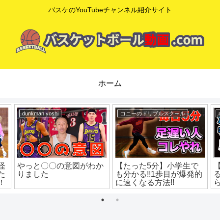
バスケのYouTubeチャンネル紹介サイト
ホーム
mituaki TV
mituaki TV
本
【知らなきゃ超損…】リ
シュートのコツ！最後に
ー
バウンドのコツと超効果
決まるかどうか決めるの
的な練習法を解説！ ミ
はこの技術！シュートフ
ニバス練習 ミニバス上
ォロースルーの基本！バ
達 バスケ練習方法
スケ練習方法！初心者で
も上手くなる！