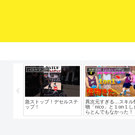
mituaki TV
eHoops / イー・フープス
ないポケ
ローポスト攻め方3選
カーメロ･アンソニー
は「肩」
人によるクイックシュ
バスケ上
トの極意
習 ドリ