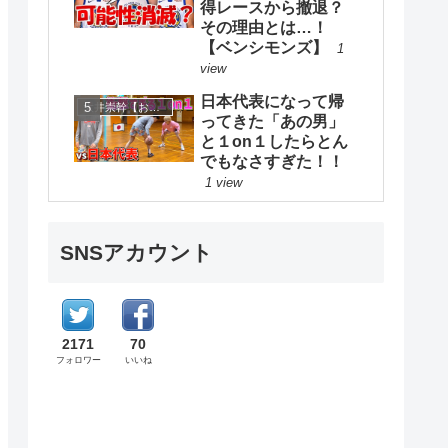
得レースから撤退？
その理由とは…！
【ベンシモンズ】
1
view
日本代表になって帰
大井崇幹【おおいたかよし】
ってきた「あの男」
と１on１したらとん
でもなさすぎた！！
1 view
SNSアカウント
2171
70
フォロワー
いいね