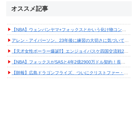
オススメ記事
【NBA】ウェンバンヤマ+フォックスとかいう化け物コンビが爆誕してしまうwwwwwwwwww
アレン・アイバーソン、23年後に練習の大切さに気づいてしまうwwwwwwwwwwww
【天才女性ボーラー爆誕⁉︎】エンジョイバスケ四国交流戦2025 in 香川③ #エアボーズ #427
【NBA】フォックスがSASと4年2億2900万ドル契約！長期確保しPO進出へ期待高まる
【朗報】広島ドラゴンフライズ、ついにクリストファー・スミス獲得キタ━━━━(ﾟ∀ﾟ)━━━━!!