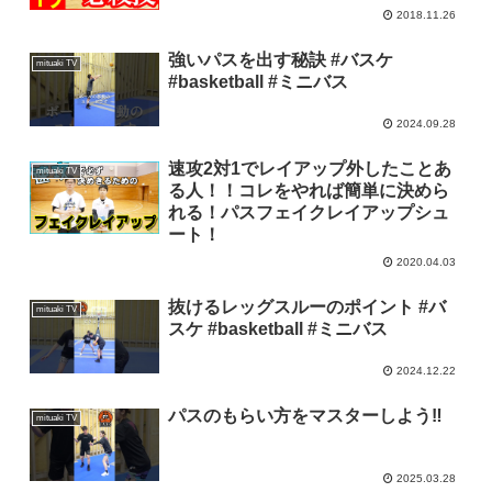
2018.11.26
強いパスを出す秘訣 #バスケ
mituaki TV
#basketball #ミニバス
2024.09.28
速攻2対1でレイアップ外したことあ
mituaki TV
る人！！コレをやれば簡単に決めら
れる！パスフェイクレイアップシュ
ート！
2020.04.03
抜けるレッグスルーのポイント #バ
mituaki TV
スケ #basketball #ミニバス
2024.12.22
パスのもらい方をマスターしよう‼︎
mituaki TV
2025.03.28