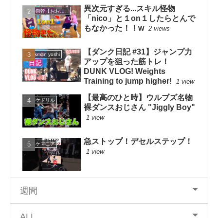
異次元すぎる...スキル怪物
大井崇幹【おおいたかよし】
「nico」と１on１したらとんで
もなかった！！w
2 views
【ダンク日記 #31】ジャンプ力
dunkman yoshi
アップを狙った筋トレ！
DUNK VLOG! Weights
Training to jump higher!
1 view
【最高のひと時】ウルブズ名物
バスケドリル
裸ダンスおじさん "Jiggly Boy"
1 view
急ストップ！デセルステップ！
バスケマニア
1 view
週間
ALL