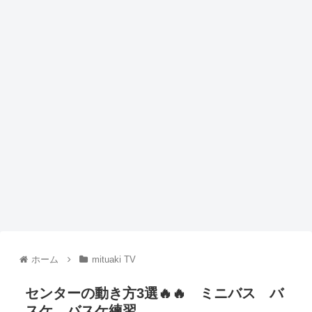
ホーム
mituaki TV
センターの動き方3選🔥🔥 ミニバス バ
スケ バスケ練習