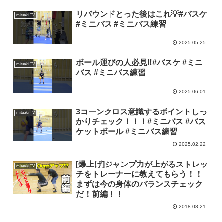
リバウンドとった後はこれ💡#バスケ
mituaki TV
#ミニバス #ミニバス練習
2025.05.25
ボール運びの人必見‼︎#バスケ #ミニ
mituaki TV
バス #ミニバス練習
2025.06.01
3コーンクロス意識するポイントしっ
mituaki TV
かりチェック！！！#ミニバス #バス
ケットボール #ミニバス練習
2025.02.22
[爆上げ]ジャンプ力が上がるストレッ
mituaki TV
チをトレーナーに教えてもらう！！
まずは今の身体のバランスチェック
だ！前編！！
2018.08.21