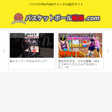
バスケのYouTubeチャンネル紹介サイト
エアボーズ【Airbowz 】
dunkman yoshi
コ
o」
【着用レビュー】Nike Sabrina 3
やっと〇〇の意図がわかりました
【た
っ
EP（ナイキ サブリナ３)
歩目