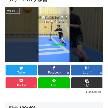
mituaki TV
Twitter
Facebook
はてブ
0
0
Pocket
LINE
コピー
0
2025.07.19