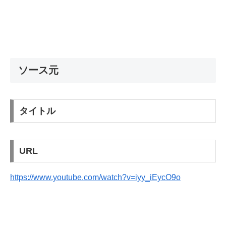
ソース元
タイトル
URL
https://www.youtube.com/watch?v=iyy_iEycO9o