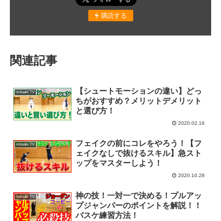
購読する
関連記事
【シュートモーションの違い】どっ
mituaki TV
ちがおすすめ？メリットデメリット
と選び方！
2020.02.16
フェイクの前にコレをやろう！【フ
mituaki TV
ェイクなしで抜けるスキル】急スト
ップをマスターしよう！
2020.10.28
神の技！一対一で決める！プルアッ
mituaki TV
プジャンパーのポイントを解説！！
バスケ練習方法！