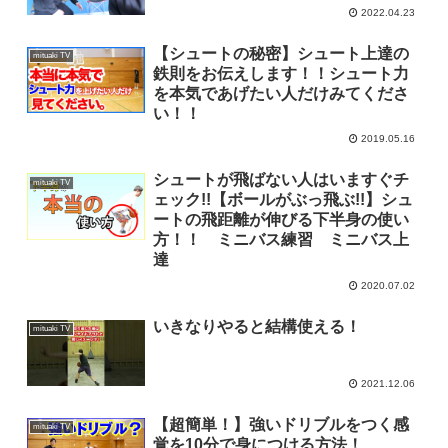
2022.04.23
【シュートの秘密】シュート上達の
mituaki TV
鉄則をお伝えします！！シュート力
を本気であげたい人だけみてくださ
い！！
2019.05.16
シュートが飛ばない人はいますぐチ
mituaki TV
ェック!!【ボールがぶっ飛ぶ!!】シュ
ートの飛距離が伸びる下半身の使い
方！！ ミニバス練習 ミニバス上
達
2020.07.02
いきなりやると結構使える！
mituaki TV
2021.12.06
【超簡単！】強いドリブルをつく感
mituaki TV
覚を10分で身につける方法！