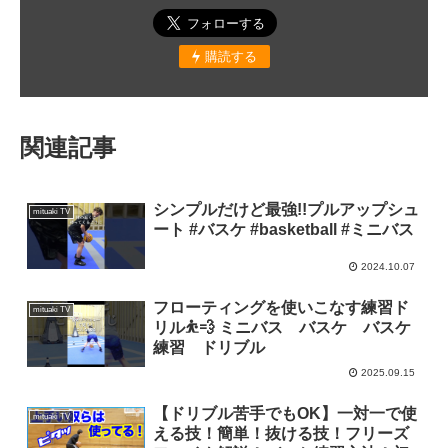
購読する
関連記事
シンプルだけど最強!!プルアップシュ
mituaki TV
ート #バスケ #basketball #ミニバス
2024.10.07
フローティングを使いこなす練習ド
mituaki TV
リル⛹️💨 ミニバス バスケ バスケ
練習 ドリブル
2025.09.15
【ドリブル苦手でもOK】一対一で使
mituaki TV
える技！簡単！抜ける技！フリーズ