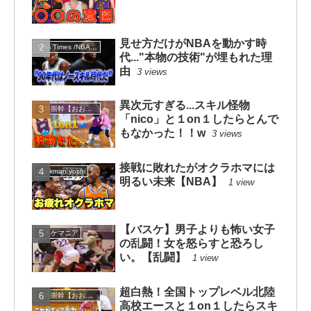
見せ方だけがNBAを動かす時
NBA Times /NBAタイムズ
代..."本物の技術"が埋もれた理
由
3 views
異次元すぎる...スキル怪物
大井崇幹【おおいたかよし】
「nico」と１on１したらとんで
もなかった！！w
3 views
接戦に敗れたがオクラホマには
dunkman yoshi
明るい未来【NBA】
1 view
【バスケ】男子よりも怖い女子
バスケマニア
の乱闘！女を怒らすと恐ろし
い。【乱闘】
1 view
超白熱！全国トップレベル北陸
大井崇幹【おおいたかよし】
高校エースと１on１したらスキ