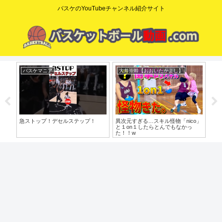
バスケのYouTubeチャンネル紹介サイト
大井崇幹【おおいたかよし】
dunkman yoshi
コ
o」
1on1怪物「井上りょう」に全
やっと〇〇の意図がわかりました
【た
勝！？試合平均40得点の男がガチ
歩目
でバケモンすぎた…！！