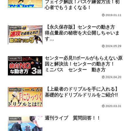
フェイク解説！バスケ練習方法！初
心者でもうまくなる！
2019.01.11
【永久保存版】センターの動き方
mituaki TV
得点量産の秘密を大公開しちゃいま
す…
2024.05.29
センター必見!!ボールがもらえない原
mituaki TV
因と解決法！センターの動き方！
ミニバス センター 動き方
2024.04.20
【上級者のドリブルを手に入れる】
mituaki TV
基礎的なドリブルドリルをご紹介!!
2020.03.31
週刊ライブ 質問回答！！
mituaki TV