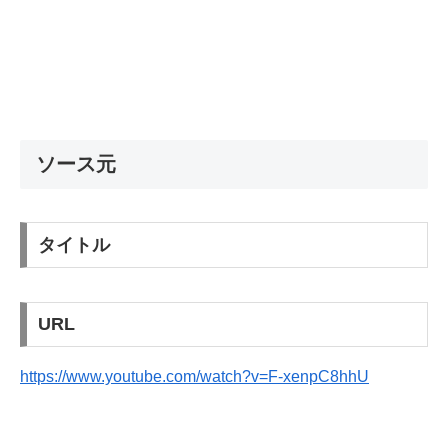
ソース元
タイトル
URL
https://www.youtube.com/watch?v=F-xenpC8hhU