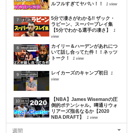
ルフルすぎてヤバい！！
1 view
5分で凄さがわかる!! ザック・
NBAまにあ
ラビーン、スーパープレイ集
【5分でわかる選手の凄さ】
1
view
カイリー＆ハーデンがあれにつ
dunkman yoshi
いて話し合ってた件！！ネッツ
トーク！
1 view
レイカーズのキャンプ初日
1
dunkman yoshi
view
【NBA】James Wisemanの圧
Green tv
倒的ポテンシャル。噂通りウォ
リアーズ指名なるか【2020
NBA DRAFT】
1 view
週間