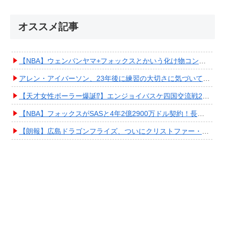
オススメ記事
【NBA】ウェンバンヤマ+フォックスとかいう化け物コンビが爆誕してしまうwwwwwwwwww
アレン・アイバーソン、23年後に練習の大切さに気づいてしまうwwwwwwwwwwww
【天才女性ボーラー爆誕⁉︎】エンジョイバスケ四国交流戦2025 in 香川③ #エアボーズ #427
【NBA】フォックスがSASと4年2億2900万ドル契約！長期確保しPO進出へ期待高まる
【朗報】広島ドラゴンフライズ、ついにクリストファー・スミス獲得キタ━━━━(ﾟ∀ﾟ)━━━━!!