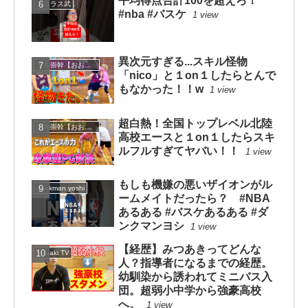
平均得点合計100を超えろ！
ニコラス武
#nba #バスケ
1 view
異次元すぎる...スキル怪物
大井崇幹【おおいたかよし】
「nico」と１on１したらとんで
もなかった！！w
1 view
超白熱！全国トップレベル北陸
大井崇幹【おおいたかよし】
高校エースと１on１したらスキ
ルフルすぎてヤバい！！
1 view
もしも機嫌の悪いザイオンがル
dunkman yoshi
ームメイトだったら？ #NBA
あるある #バスケあるある #ダ
ンクマンヨシ
1 view
【経歴】みつあきってどんな
mituaki TV
人？指導者になるまでの経歴。
幼馴染から誘われてミニバス入
団。超弱小中学から強豪高校
へ。
1 view