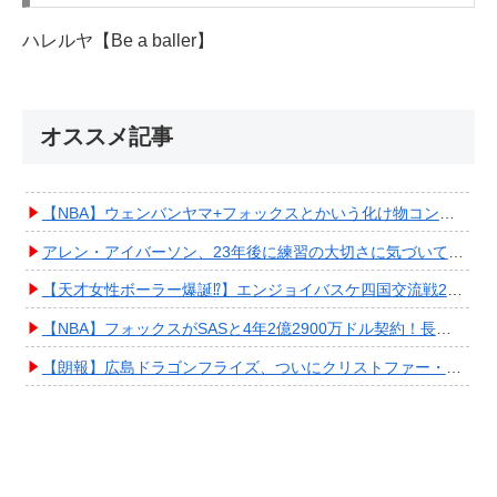
ハレルヤ【Be a baller】
オススメ記事
【NBA】ウェンバンヤマ+フォックスとかいう化け物コンビが爆誕してしまうwwwwwwwwww
アレン・アイバーソン、23年後に練習の大切さに気づいてしまうwwwwwwwwwwww
【天才女性ボーラー爆誕⁉︎】エンジョイバスケ四国交流戦2025 in 香川③ #エアボーズ #427
【NBA】フォックスがSASと4年2億2900万ドル契約！長期確保しPO進出へ期待高まる
【朗報】広島ドラゴンフライズ、ついにクリストファー・スミス獲得キタ━━━━(ﾟ∀ﾟ)━━━━!!