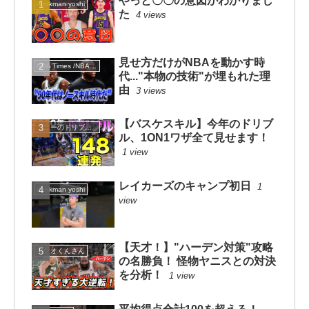
やっと〇〇の意図がわかりまし
dunkman yoshi
た
4 views
見せ方だけがNBAを動かす時
NBA Times /NBAタイムズ
代..."本物の技術"が埋もれた理
由
3 views
【バスケスキル】今年のドリブ
コニーのドリブルスクール
ル、1ON1ワザ全て見せます！
1 view
レイカーズのキャンプ初日
1
dunkman yoshi
view
【天才！】"ハーデン対策"攻略
カツオくんさん
の名勝負！ 怪物ヤニスとの対決
を分析！
1 view