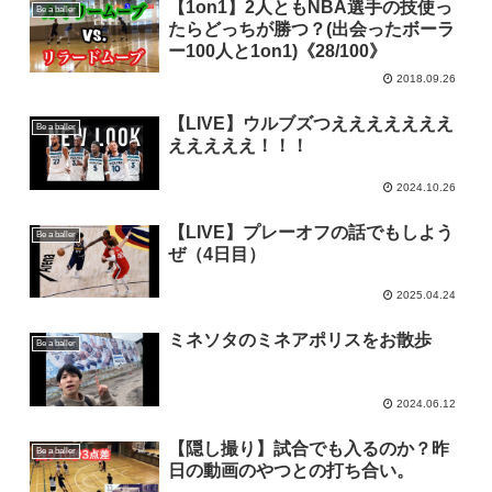
【1on1】2人ともNBA選手の技使っ
Be a baller
たらどっちが勝つ？(出会ったボーラ
ー100人と1on1)《28/100》
2018.09.26
【LIVE】ウルブズつえええええええ
Be a baller
えええええ！！！
2024.10.26
【LIVE】プレーオフの話でもしよう
Be a baller
ぜ（4日目）
2025.04.24
ミネソタのミネアポリスをお散歩
Be a baller
2024.06.12
【隠し撮り】試合でも入るのか？昨
Be a baller
日の動画のやつとの打ち合い。