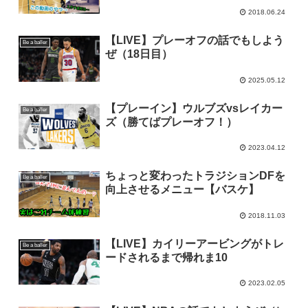
2018.06.24
【LIVE】プレーオフの話でもしよう
Be a baller
ぜ（18日目）
2025.05.12
【プレーイン】ウルブズvsレイカー
Be a baller
ズ（勝てばプレーオフ！）
2023.04.12
ちょっと変わったトラジションDFを
Be a baller
向上させるメニュー【バスケ】
2018.11.03
【LIVE】カイリーアービングがトレ
Be a baller
ードされるまで帰れま10
2023.02.05