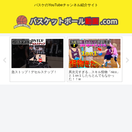
バスケのYouTubeチャンネル紹介サイト
dunkman yoshi
NBA Times /NBAタイムズ
コ
o」
やっと〇〇の意図がわかりました
見せ方だけがNBAを動かす時
【た
代…”本物の技術”が埋もれた理由
歩目