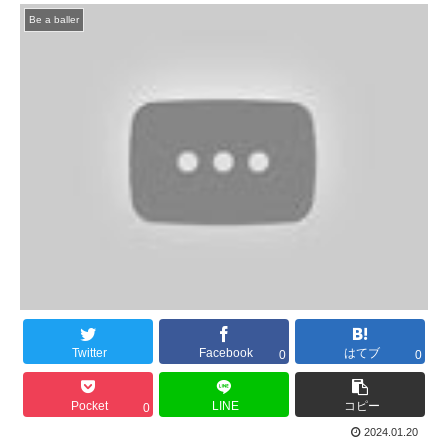
Be a baller
Twitter
Facebook
はてブ
0
0
Pocket
LINE
コピー
0
2024.01.20