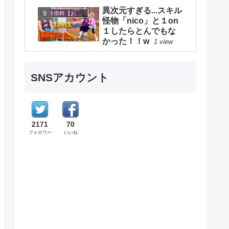
異次元すぎる...スキル
大井崇幹【おおいたかよし】
怪物「nico」と１on
１したらとんでもな
かった！！w
1 view
SNSアカウント
2171
70
フォロワー
いいね