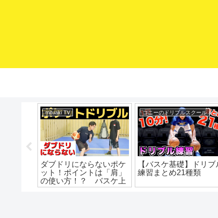
mituaki TV
コニーのドリブルスクール
対コレや
ダブドリにならないポケ
【バスケ基礎】ドリブ
ールをも
ット！ポイントは「肩」
練習まとめ21種類
 ミニバ
の使い方！？ バスケ上
バス上達
達 ドリブル練習 ドリ
ミニバス
ブル上達