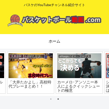
バスケのYouTubeチャンネル紹介サイト
ホーム
大井崇幹【おおいたかよし】
eHoops / イー・フープス
ル
「大井たかよし」高校時
カーメロ･アンソニー本
代プレーまとめ！！
人によるクイックシュー
トの極意