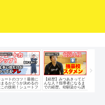
mituaki TV
mituaki TV
バスケマ
シュートのコツ！最後に
【経歴】みつあきってど
急スト
決まるかどうか決めるの
んな人？指導者になるま
ップ！
はこの技術！シュートフ
での経歴。幼馴染から誘
ォロースルーの基本！バ
われてミニバス入団。超
スケ練習方法！初心者で
弱小中学から強豪高校
も上手くなる！
へ。