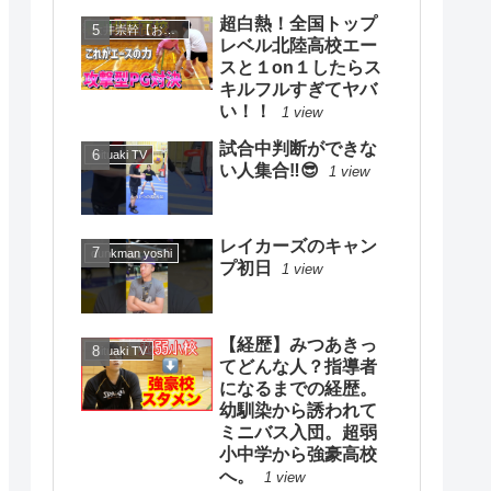
超白熱！全国トップ
大井崇幹【おおいたかよし】
レベル北陸高校エー
スと１on１したらス
キルフルすぎてヤバ
い！！
1 view
試合中判断ができな
mituaki TV
い人集合‼️😎
1 view
レイカーズのキャン
dunkman yoshi
プ初日
1 view
【経歴】みつあきっ
mituaki TV
てどんな人？指導者
になるまでの経歴。
幼馴染から誘われて
ミニバス入団。超弱
小中学から強豪高校
へ。
1 view