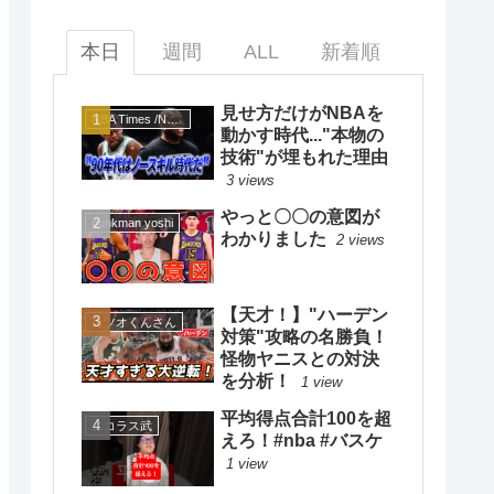
本日
週間
ALL
新着順
見せ方だけがNBAを
NBA Times /NBAタイムズ
動かす時代..."本物の
技術"が埋もれた理由
3 views
やっと〇〇の意図が
dunkman yoshi
わかりました
2 views
【天才！】"ハーデン
カツオくんさん
対策"攻略の名勝負！
怪物ヤニスとの対決
を分析！
1 view
平均得点合計100を超
ニコラス武
えろ！#nba #バスケ
1 view