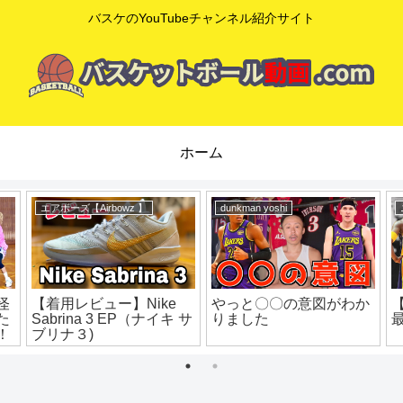
バスケのYouTubeチャンネル紹介サイト
ホーム
eHoops / イー・フープス
mituaki TV
選
カーメロ･アンソニー本
【知らなきゃ超損…】リ
人によるクイックシュー
バウンドのコツと超効果
トの極意
的な練習法を解説！ ミ
ニバス練習 ミニバス上
達 バスケ練習方法