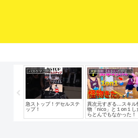
mituaki TV
mituaki TV
絶対コレや
ダブドリにならないポケ
ローポスト攻め方3
でボールをも
ット！ポイントは「肩」
！ ミニバ
の使い方！？ バスケ上
ニバス上達
達 ドリブル練習 ドリ
 ミニバス
ブル上達
ケ