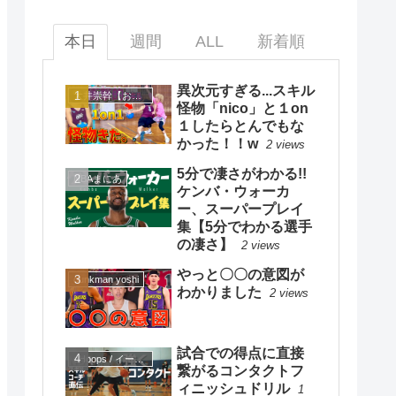
本日
週間
ALL
新着順
異次元すぎる...スキル
大井崇幹【おおいたかよし】
怪物「nico」と１on
１したらとんでもな
かった！！w
2 views
5分で凄さがわかる!!
NBAまにあ
ケンバ・ウォーカ
ー、スーパープレイ
集【5分でわかる選手
の凄さ】
2 views
やっと〇〇の意図が
dunkman yoshi
わかりました
2 views
試合での得点に直接
eHoops / イー・フープス
繋がるコンタクトフ
ィニッシュドリル
1