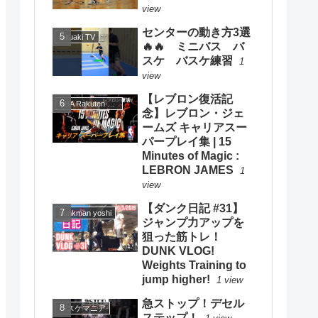
view
センターの動き方3選
mituaki TV
🔥🔥 ミニバス バ
スケ バスケ練習
1
view
【レブロン復活記
NBA Rakuten 公式チャンネル
念】レブロン・ジェ
ームズ キャリアスー
パープレイ集 | 15
Minutes of Magic :
LEBRON JAMES
1
view
【ダンク日記 #31】
dunkman yoshi
ジャンプ力アップを
狙った筋トレ！
DUNK VLOG!
Weights Training to
jump higher!
1 view
急ストップ！デセル
バスケマニア
ステップ！