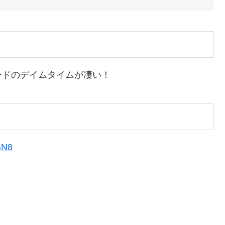
ードのデイムタイムが凄い！
BN8