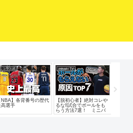
mituaki TV
エアボーズ【Airbowz 】
バス
抜ける技！簡単アイザイ
【バスケ練習グッズ】ボ
急ス
アムーブ解説！ハーフタ
ールリターン（スポルデ
ップ
ーンヘジテーション！ポ
ィング8352S）
イントと練習法！バスケ
SPALDING Basketball
練習方法！初心者でもう
Return エアボーズ#275
まくなる！