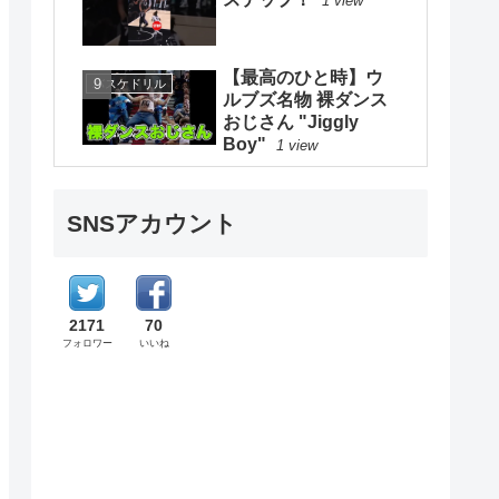
1 view
【最高のひと時】ウ
バスケドリル
ルブズ名物 裸ダンス
おじさん "Jiggly
Boy"
1 view
SNSアカウント
2171
70
フォロワー
いいね