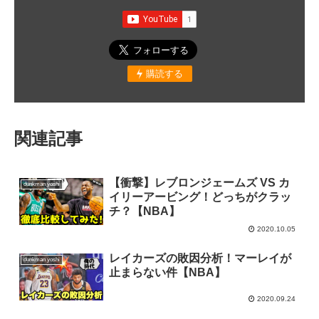
購読する
関連記事
【衝撃】レブロンジェームズ VS カ
dunkman yoshi
イリーアービング！どっちがクラッ
チ？【NBA】
2020.10.05
レイカーズの敗因分析！マーレイが
dunkman yoshi
止まらない件【NBA】
2020.09.24