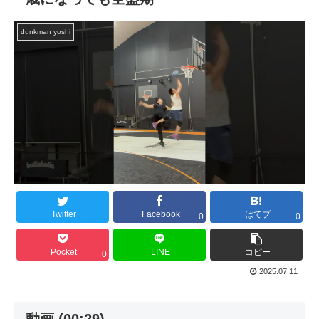
dunkman yoshi
Twitter
Facebook
はてブ
0
0
Pocket
LINE
コピー
0
2025.07.11