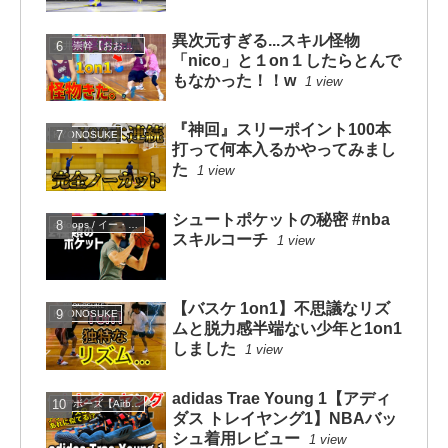
異次元すぎる...スキル怪物
大井崇幹【おおいたかよし】
「nico」と１on１したらとんで
もなかった！！w
1 view
『神回』スリーポイント100本
KYONOSUKE
打って何本入るかやってみまし
た
1 view
シュートポケットの秘密 #nba
eHoops / イー・フープス
スキルコーチ
1 view
【バスケ 1on1】不思議なリズ
KYONOSUKE
ムと脱力感半端ない少年と1on1
しました
1 view
adidas Trae Young 1【アディ
エアボーズ【Airbowz 】
ダス トレイヤング1】NBAバッ
シュ着用レビュー
1 view