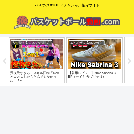
バスケのYouTubeチャンネル紹介サイト
エアボーズ【Airbowz 】
dunkman yoshi
ニ
o」
【着用レビュー】Nike Sabrina 3
やっと〇〇の意図がわかりました
【N
EP（ナイキ サブリナ３)