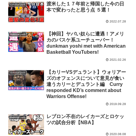
渡米した１７年前と帰国した今の日
dunkman yoshi
本で変わったと思う点 ５選！
2022.07.28
【神回】ヤバい奴らに遭遇！アメリ
dunkman yoshi
カのバスケ系ユーチューバー！
dunkman yoshi met with American
Basketball YouTubers!
2021.02.26
【カリーVSデュラント】ウォリアー
dunkman yoshi
ズのオフェンスについて意見が食い
違うカリーとデュラント編 Curry
responded KD’s comment about
Warriors Offense!
2019.09.28
レブロン不在のレイカーズとロケッ
dunkman yoshi
ツの試合分析【NBA】
2020.08.08