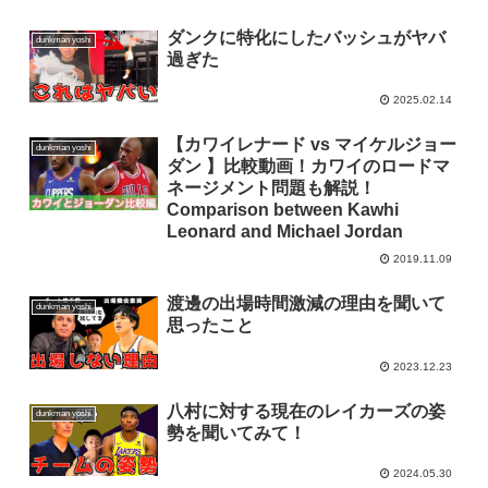
ダンクに特化にしたバッシュがヤバ
dunkman yoshi
過ぎた
2025.02.14
【カワイレナード vs マイケルジョー
dunkman yoshi
ダン 】比較動画！カワイのロードマ
ネージメント問題も解説！
Comparison between Kawhi
Leonard and Michael Jordan
2019.11.09
渡邊の出場時間激減の理由を聞いて
dunkman yoshi
思ったこと
2023.12.23
八村に対する現在のレイカーズの姿
dunkman yoshi
勢を聞いてみて！
2024.05.30