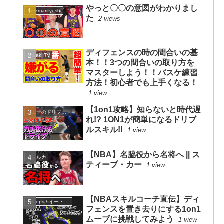
やっと〇〇の意図がわかりまし
dunkman yoshi
た
2 views
ディフェンスの時の間合いの基
mituaki TV
本！！3つの間合いの取り方を
マスターしよう！！バスケ練習
方法！初心者でも上手くなる！
1 view
【1on1攻略】知らないと時代遅
コニーのドリブルスクール
れ!? 1ON1が簡単になるドリブ
ルスキル!!
1 view
【NBA】名脇役から名将へ || ス
ハレルカ
ティーブ・カー
1 view
【NBAスキルコーチ直伝】ディ
eHoops / イー・フープス
フェンスを置き去りにする1on1
ムーブに挑戦してみよう
1 view