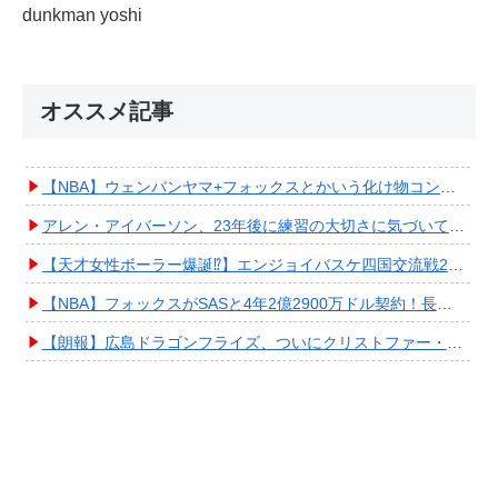
dunkman yoshi
オススメ記事
【NBA】ウェンバンヤマ+フォックスとかいう化け物コンビが爆誕してしまうwwwwwwwwww
アレン・アイバーソン、23年後に練習の大切さに気づいてしまうwwwwwwwwwwww
【天才女性ボーラー爆誕⁉︎】エンジョイバスケ四国交流戦2025 in 香川③ #エアボーズ #427
【NBA】フォックスがSASと4年2億2900万ドル契約！長期確保しPO進出へ期待高まる
【朗報】広島ドラゴンフライズ、ついにクリストファー・スミス獲得キタ━━━━(ﾟ∀ﾟ)━━━━!!