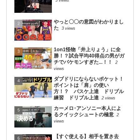
3 views
やっと〇〇の意図がわかりまし
dunkman yoshi
た
3 views
1on1怪物「井上りょう」に全
大井崇幹【おおいたかよし】
勝！？試合平均40得点の男がガ
チでバケモンすぎた...！！
2
views
ダブドリにならないポケット！
mituaki TV
ポイントは「肩」の使い
方！？ バスケ上達 ドリブル
練習 ドリブル上達
2 views
カーメロ･アンソニー本人によ
eHoops / イー・フープス
るクイックシュートの極意
2
views
【すぐ使える】相手を置き去
コニーのドリブルスクール