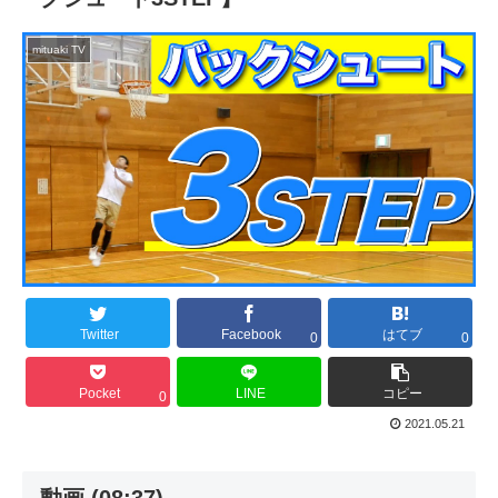
mituaki TV
Twitter
Facebook
はてブ
0
0
Pocket
LINE
コピー
0
2021.05.21