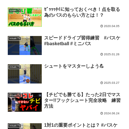
ｾﾞｯｯｯﾀｲに知っておくべき！点を取る
mituaki TV
為のパスのもらい方とは！？
2020.04.05
スピードドライブ習得練習 #バスケ
mituaki TV
#basketball #ミニバス
2025.01.26
シュートをマスターしよう💪
mituaki TV
2025.03.27
【チビでも勝てる】たった2日でマス
mituaki TV
ター!!フックシュート完全攻略 練習
方法
2024.06.24
1対1の重要ポイントとは？ #バスケ
mituaki TV