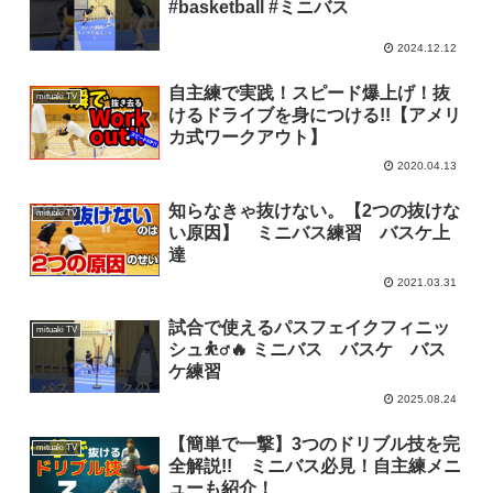
#basketball #ミニバス
2024.12.12
自主練で実践！スピード爆上げ！抜
mituaki TV
けるドライブを身につける!!【アメリ
カ式ワークアウト】
2020.04.13
知らなきゃ抜けない。【2つの抜けな
mituaki TV
い原因】 ミニバス練習 バスケ上
達
2021.03.31
試合で使えるパスフェイクフィニッ
mituaki TV
シュ⛹️‍♂️🔥 ミニバス バスケ バス
ケ練習
2025.08.24
【簡単で一撃】3つのドリブル技を完
mituaki TV
全解説!! ミニバス必見！自主練メニ
ューも紹介！