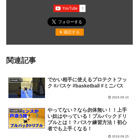
購読する
関連記事
でかい相手に使えるプロテクトフッ
mituaki TV
ク #バスケ #basketball #ミニバス
2024.09.10
やってない？なら勿体無い！！上手
mituaki TV
い奴はやっている！プルバックドリ
ブルとは！？バスケ練習方法！初心
者でも上手くなる！
2019.09.25