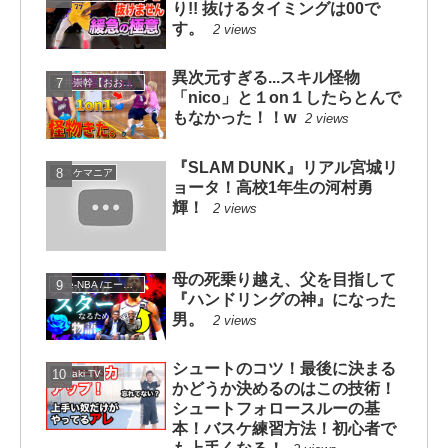
り!! 抜けるタイミングは00で
す。
2 views
異次元すぎる...スキル怪物
大井崇幹【おおいたかよし】
「nico」と１on１したらとんで
もなかった！！w
2 views
『SLAM DUNK』リアル宮城リ
バスケマニア
ョータ！高校1年生の河村勇
輝！
2 views
母の死乗り越え、父を目指して
-Ace-NBA /エースNBA
『ハンドリングの神』になった
男。
2 views
シュートのコツ！最後に決まる
mituaki TV
かどうか決めるのはこの技術！
シュートフォロースルーの基
本！バスケ練習方法！初心者で