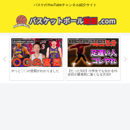
バスケのYouTubeチャンネル紹介サイト
dunkman yoshi
コニーのドリブルスクール
mi
o」
やっと〇〇の意図がわかりました
【たった5分】小学生でも分かる!!1
【脱
歩目が爆発的に速くなる方法!!
で
バ
習