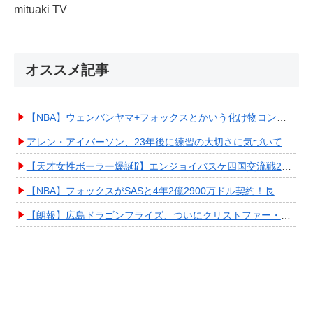
mituaki TV
オススメ記事
【NBA】ウェンバンヤマ+フォックスとかいう化け物コンビが爆誕してしまうwwwwwwwwww
アレン・アイバーソン、23年後に練習の大切さに気づいてしまうwwwwwwwwwwww
【天才女性ボーラー爆誕⁉︎】エンジョイバスケ四国交流戦2025 in 香川③ #エアボーズ #427
【NBA】フォックスがSASと4年2億2900万ドル契約！長期確保しPO進出へ期待高まる
【朗報】広島ドラゴンフライズ、ついにクリストファー・スミス獲得キタ━━━━(ﾟ∀ﾟ)━━━━!!