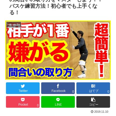
バスケ練習方法！初心者でも上手くな
る！
mituaki TV
Twitter
Facebook
はてブ
0
0
Pocket
LINE
コピー
0
2019.11.10