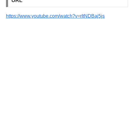
URL
https://www.youtube.com/watch?v=rItNDBaj5js