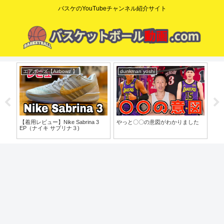
バスケのYouTubeチャンネル紹介サイト
エアボーズ【Airbowz 】
dunkman yoshi
ニ
o」
【着用レビュー】Nike Sabrina 3
やっと〇〇の意図がわかりました
【N
EP（ナイキ サブリナ３)