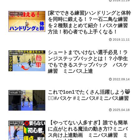
2018.11.29
[家でできる練習]ハンドリングと体幹
mituaki TV
を同時に鍛える！？一石二鳥な練習
を２種類まとめて紹介！バスケ練習
方法！初心者でも上手くなる！
2019.11.11
シュートまでいけない選手必見！ラ
mituaki TV
ンジステップバックとは！？小学生
でもできるステップバック バスケ
練習 ミニバス上達
2022.09.14
これで1on1でたくさん活躍しよう😸
mituaki TV
👍🏻#バスケ #ミニバス#ミニバス練習
2025.04.18
【やってない人多すぎ】誰でも簡単
mituaki TV
に点がとれる魔法の動き方!?ミニバ
ス向け上達動画 ミニバス練習 ミ