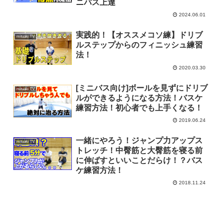
ニバス上達
2024.06.01
実践的！【オススメコソ練】ドリブ
mituaki TV
ルステップからのフィニッシュ練習
法！
2020.03.30
[ミニバス向け]ボールを見ずにドリブ
mituaki TV
ルができるようになる方法！バスケ
練習方法！初心者でも上手くなる！
2019.06.24
一緒にやろう！ジャンプ力アップス
mituaki TV
トレッチ！中臀筋と大臀筋を寝る前
に伸ばすといいことだらけ！？バス
ケ練習方法！
2018.11.24