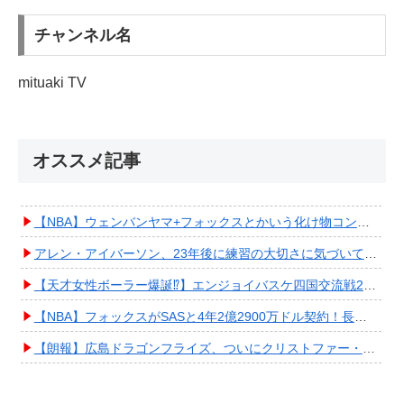
チャンネル名
mituaki TV
オススメ記事
【NBA】ウェンバンヤマ+フォックスとかいう化け物コンビが爆誕してしまうwwwwwwwwww
アレン・アイバーソン、23年後に練習の大切さに気づいてしまうwwwwwwwwwwww
【天才女性ボーラー爆誕⁉︎】エンジョイバスケ四国交流戦2025 in 香川③ #エアボーズ #427
【NBA】フォックスがSASと4年2億2900万ドル契約！長期確保しPO進出へ期待高まる
【朗報】広島ドラゴンフライズ、ついにクリストファー・スミス獲得キタ━━━━(ﾟ∀ﾟ)━━━━!!