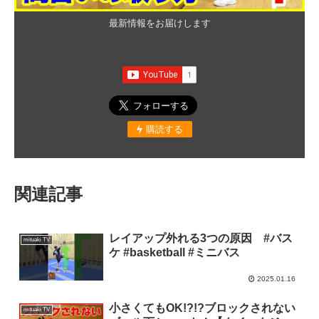
最新情報をお届けします
購読する
関連記事
レイアップ外れる3つの原因 #バス
mituaki TV
ケ #basketball #ミニバス
2025.01.16
小さくてもOK!?!?ブロックされない
mituaki TV