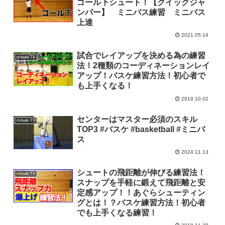
ゴール下シュート！【クイックジャ
ンパー】 ミニバス練習 ミニバス
上達
2021.05.14
試合でレイアップを決める為の練習
mituaki TV
法！2種類のコーディネーションレイ
アップ！バスケ練習方法！初心者で
も上手くなる！
2019.10.02
センターはマスター必須のスキル
mituaki TV
TOP3 #バスケ #basketball #ミニバ
ス
2024.11.13
シュートの飛距離が伸びる練習法！
mituaki TV
スナップを手軽に鍛えて飛距離と安
定感アップ！！あぐらシューティン
グとは！？バスケ練習方法！初心者
でも上手くなる練習！