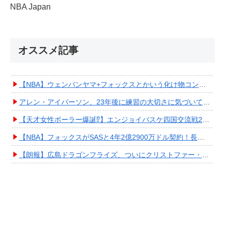
NBA Japan
オススメ記事
【NBA】ウェンバンヤマ+フォックスとかいう化け物コンビが爆誕してしまうwwwwwwwwww
アレン・アイバーソン、23年後に練習の大切さに気づいてしまうwwwwwwwwwwww
【天才女性ボーラー爆誕⁉︎】エンジョイバスケ四国交流戦2025 in 香川③ #エアボーズ #427
【NBA】フォックスがSASと4年2億2900万ドル契約！長期確保しPO進出へ期待高まる
【朗報】広島ドラゴンフライズ、ついにクリストファー・スミス獲得キタ━━━━(ﾟ∀ﾟ)━━━━!!