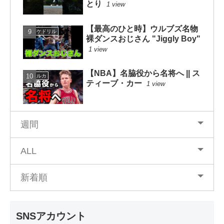
とり
1 view
【最高のひと時】ウルブズ名物
バスケドリル
裸ダンスおじさん "Jiggly Boy"
1 view
【NBA】名脇役から名将へ || ス
ハレルカ
ティーブ・カー
1 view
週間
ALL
新着順
SNSアカウント