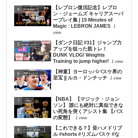
【レブロン復活記念】レブロ
NBA Rakuten 公式チャンネル
ン・ジェームズ キャリアスーパ
ープレイ集 | 15 Minutes of
Magic : LEBRON JAMES
1
view
【ダンク日記 #31】ジャンプ力
dunkman yoshi
アップを狙った筋トレ！
DUNK VLOG! Weights
Training to jump higher!
1 view
【神童】ヨーロッパバスケ界の
-Ace-NBA /エースNBA
至宝 || ルカ・ドンチッチ
1 view
【NBA】 【マジック・ジョン
ソガリNBA
ソン】 誰にも絶対に真似できな
い死角を突くアシスト集 【パス
の変態】
1 view
【これできる？】音ハメドリブ
エアボーズ【Airbowz 】
ル #shorts #リズムバスケ #な