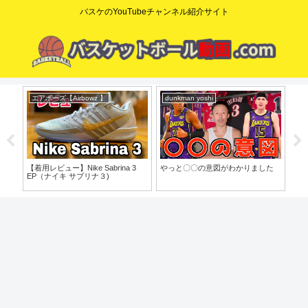
バスケのYouTubeチャンネル紹介サイト
エアボーズ【Airbowz 】
dunkman yoshi
ニ
o」
【着用レビュー】Nike Sabrina 3
やっと〇〇の意図がわかりました
【N
EP（ナイキ サブリナ３)