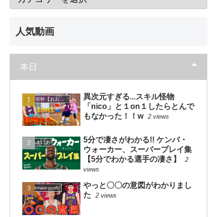
人気動画
本日
異次元すぎる...スキル怪物
大井崇幹【おおいたかよし】
「nico」と１on１したらとんで
もなかった！！w
2 views
5分で凄さがわかる!! ケンバ・
NBAまにあ
ウォーカー、スーパープレイ集
【5分でわかる選手の凄さ】
2
views
やっと〇〇の意図がわかりまし
dunkman yoshi
た
2 views