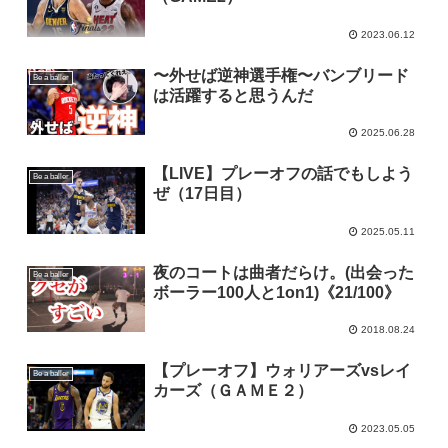
2023.06.12
〜外せば逆神選手権〜バンブリード
Be a baller
は活躍すると思うんだ
2025.06.28
【LIVE】プレーオフの話でもしよう
Be a baller
ぜ（17日目）
2025.05.11
夜のコートは曲者だらけ。(出会った
Be a baller
ボーラー100人と1on1)《21/100》
2018.08.24
【プレーオフ】ウォリアーズvsレイ
Be a baller
カーズ（ＧＡＭＥ２）
2023.05.05