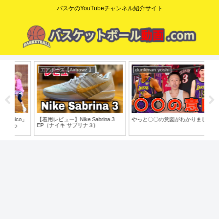
バスケのYouTubeチャンネル紹介サイト
エアボーズ【Airbowz 】
dunkman yoshi
ニ
o」
【着用レビュー】Nike Sabrina 3
やっと〇〇の意図がわかりました
【N
EP（ナイキ サブリナ３)