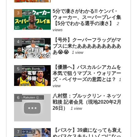
5分で凄さがわかる!! ケンバ・
NBAまにあ
ウォーカー、スーパープレイ集
【5分でわかる選手の凄さ】
2
views
【号外】クーパーフラッグがマ
Ballin' with Bamba【ボーリンウィズバンバ】
ブスに来たあああああああああ
あ😭😭
1 view
【優勝へ】パスカルシアカムを
Ballin' with Bamba【ボーリンウィズバンバ】
本気で狙うマブス・ウォリアー
ズ・ペイサーズの意図とは？
1
view
八村塁：ブルックリン・ネッツ
NBA Rakuten 公式チャンネル
戦後 記者会見（現地2020年2月
26日）
1 view
【バスケ】39歳になっても衰え
バスケマニア
ぬバスケスキル！いくつになっ