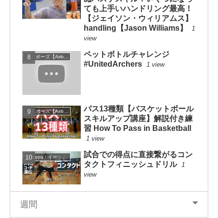
ても上手いハンドリング最高！
【ジェイソン・ウィリアムス】
handling【Jason Williams】
1
view
ペットボトルチャレンジ
エアボーズ【Airbowz 】
#UnitedArchers
1 view
パス13種類【バスケットボール
エアボーズ【Airbowz 】
スキルアップ講座】解説付き練
習 How To Pass in Basketball
1 view
試合での得点に直接繋がるコン
eHoops / イー・フープス
タクトフィニッシュドリル
1
view
週間