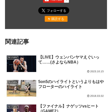
購読する
関連記事
【LIVE】ウェンバンヤマえぐいっ
Be a baller
て……(さよならNBA）
2023.10.15
5on5のハイライトというよりもはや
Be a baller
フローターのハイライト
2018.03.02
【ファイナル】ナゲッツvsヒート
Be a baller
（GAME2）