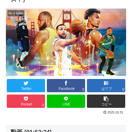
Be a baller
Twitter
Facebook
はてブ
0
0
Pocket
LINE
コピー
0
2025.10.31