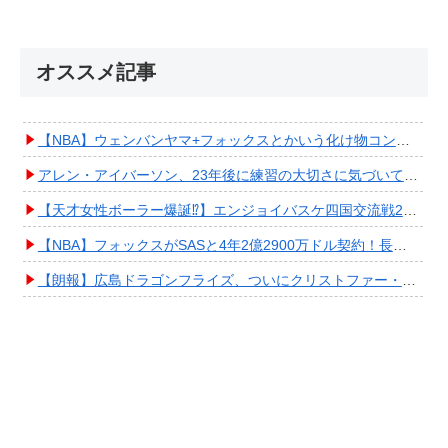
オススメ記事
【NBA】ウェンバンヤマ+フォックスとかいう化け物コンビが爆誕してしまうwwwwwwwwww
アレン・アイバーソン、23年後に練習の大切さに気づいてしまうwwwwwwwwwwww
【天才女性ボーラー爆誕⁉︎】エンジョイバスケ四国交流戦2025 in 香川③ #エアボーズ #427
【NBA】フォックスがSASと4年2億2900万ドル契約！長期確保しPO進出へ期待高まる
【朗報】広島ドラゴンフライズ、ついにクリストファー・スミス獲得キタ━━━━(ﾟ∀ﾟ)━━━━!!