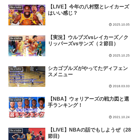
【LIVE】今年の八村塁とレイカーズ
Be a baller
はいい感じ？
2025.10.05
【実況】ウルブズvsレイカーズ／ク
Be a baller
リッパーズvsサンズ（２節目）
2025.10.25
シカゴブルズがやってたディフェン
Be a baller
スメニュー
2018.03.03
【NBA】ウォリアーズの戦力図と選
Be a baller
手ランキング！
2021.10.24
【LIVE】NBAの話でもしようぜ（28
Be a baller
節目)