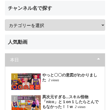
チャンネル名で探す
人気動画
本日
やっと〇〇の意図がわかりまし
dunkman yoshi
た
2 views
異次元すぎる...スキル怪物
大井崇幹【おおいたかよし】
「nico」と１on１したらとんで
もなかった！！w
2 views