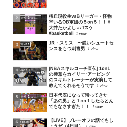
桜丘現役生vsBリーガー・怪物
大井崇幹【おおいたかよし】
率いるOB軍団の５on５！！ #
大井たかよし #バスケ
#basketball
1 view
JR・スミス 〜鋭いシュートセ
ソガリNBA
ンスをもつ刺青男
1 view
[NBAスキルコーチ直伝] 1on1
eHoops / イー・フープス
の極意をカイリー･アービング
のスキルトレーナーが実演して
教えてくれるそうです
1 view
日本代表になって帰ってきた
大井崇幹【おおいたかよし】
「あの男」と１on１したらとん
でもなさすぎた！！
1 view
【LIVE】プレーオフの話でもし
Be a baller
ようぜ（4日目）
1 view