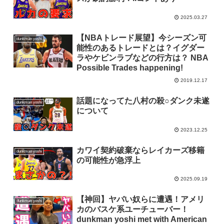
2025.03.27
【NBAトレード展望】今シーズン可
dunkman yoshi
能性のあるトレードとは？イグダー
ラやケビンラブなどの行方は？ NBA
Possible Trades happening!
2019.12.17
話題になってた八村の殺○ダンク未遂
dunkman yoshi
について
2023.12.25
カワイ契約破棄ならレイカーズ移籍
dunkman yoshi
の可能性が急浮上
2025.09.19
【神回】ヤバい奴らに遭遇！アメリ
dunkman yoshi
カのバスケ系ユーチューバー！
dunkman yoshi met with American