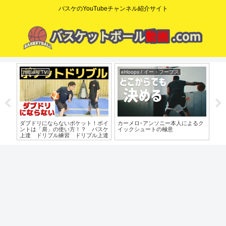
バスケのYouTubeチャンネル紹介サイト
mituaki TV
eHoops / イー・フープス
mi
試合
ダブドリにならないポケット！ポイ
カーメロ･アンソニー本人によるク
【
ミニ
ントは「肩」の使い方！？ バスケ
イックシュートの極意
コ
ケ練
上達 ドリブル練習 ドリブル上達
ミ
ケ