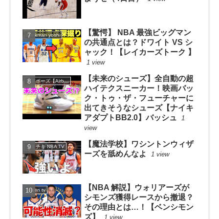
【驚愕】 NBA 最強ビッグマン
dunkman yoshi
の共通点とは？ドワイト VS シ
ャック！【レイカーズトーク 】
1 view
【未来のシューズ】全自動の超
エアボーズ【Airbowz 】
ハイテクスニーカー！映画バッ
ク・トゥ・ザ・フューチャーに
出てきそうなシューズ【ナイキ
アダプトBB2.0】バッシュ
1
view
【魔法学校】ワシントンウィザ
チキチキ NBA TV
ーズを舐めんなよ
1 view
【NBA 解説】ウォリアーズが
Green tv
シモンズ獲得レースから撤退？
その理由とは…！【ベンシモン
ズ】
1 view