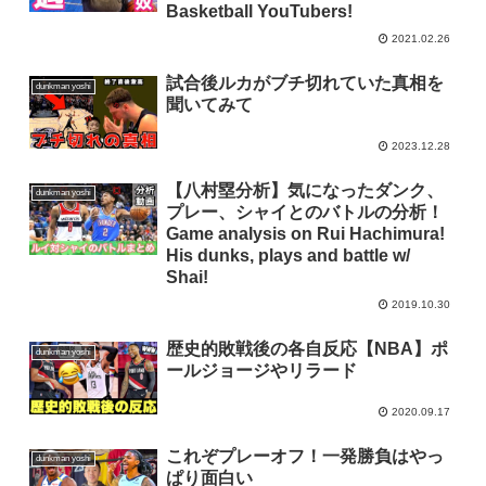
Basketball YouTubers!
2021.02.26
試合後ルカがブチ切れていた真相を
dunkman yoshi
聞いてみて
2023.12.28
【八村塁分析】気になったダンク、
dunkman yoshi
プレー、シャイとのバトルの分析！
Game analysis on Rui Hachimura!
His dunks, plays and battle w/
Shai!
2019.10.30
歴史的敗戦後の各自反応【NBA】ポ
dunkman yoshi
ールジョージやリラード
2020.09.17
これぞプレーオフ！一発勝負はやっ
dunkman yoshi
ぱり面白い