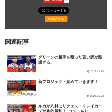
購読する
関連記事
グリーンの相手を殴った言い訳が酷
dunkman yoshi
過ぎる..
2023.12.15
新プロジェクト始めていきます！
dunkman yoshi
2025.01.23
ルカが八村にリクエスト？レイカー
dunkman yoshi
ズが劇的勝利！..コントあり