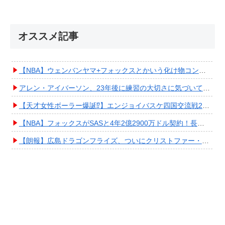
オススメ記事
【NBA】ウェンバンヤマ+フォックスとかいう化け物コンビが爆誕してしまうwwwwwwwwww
アレン・アイバーソン、23年後に練習の大切さに気づいてしまうwwwwwwwwwwww
【天才女性ボーラー爆誕⁉︎】エンジョイバスケ四国交流戦2025 in 香川③ #エアボーズ #427
【NBA】フォックスがSASと4年2億2900万ドル契約！長期確保しPO進出へ期待高まる
【朗報】広島ドラゴンフライズ、ついにクリストファー・スミス獲得キタ━━━━(ﾟ∀ﾟ)━━━━!!