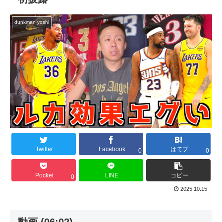
dunkman yoshi
Twitter
Facebook
はてブ
0
0
Pocket
LINE
コピー
0
2025.10.15