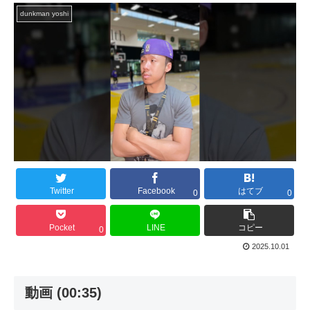
dunkman yoshi
Twitter
Facebook
はてブ
0
0
Pocket
LINE
コピー
0
2025.10.01
動画 (00:35)