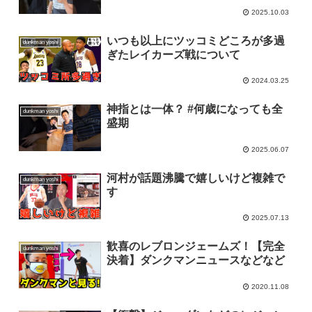
2025.10.03
いつも以上にツッコミどころが多過
dunkman yoshi
ぎたレイカーズ戦について
2024.03.25
神指とは一体？ #何歳になっても全
dunkman yoshi
盛期
2025.06.07
河村が話題沸騰で嬉しいけど複雑で
dunkman yoshi
す
2025.07.13
歓喜のレブロンジェームズ！【完全
dunkman yoshi
決着】ダンクマンニュースなどなど
2020.11.08