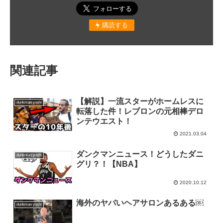
購読する
関連記事
【解説】一流スターがホームレスに
dunkman yoshi
転落した件！レブロンの元相棒デロ
ンテウエスト！
2021.03.04
ダンクマンニュース！どうしたダニ
dunkman yoshi
グリ？！【NBA】
2020.10.12
海外のヤバいヘアサロンあるある￼
dunkman yoshi