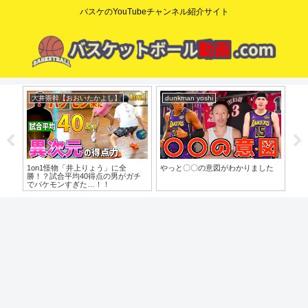
バスケのYouTubeチャンネル紹介サイト
大井崇幹【おおいたかよし】
dunkman yoshi
コ
o」
1on1怪物「井上りょう」に全
やっと〇〇の意図がわかりました
【た
勝！？試合平均40得点の男がガチ
歩目
でバケモンすぎた…！！