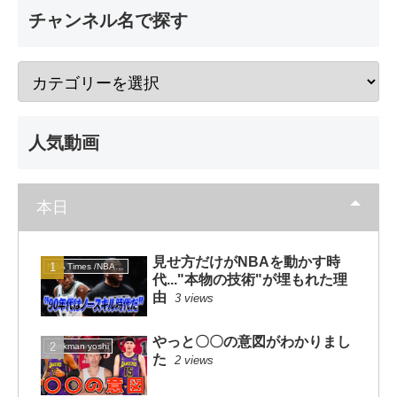
チャンネル名で探す
人気動画
本日
見せ方だけがNBAを動かす時
NBA Times /NBAタイムズ
代..."本物の技術"が埋もれた理
由
3 views
やっと〇〇の意図がわかりまし
dunkman yoshi
た
2 views