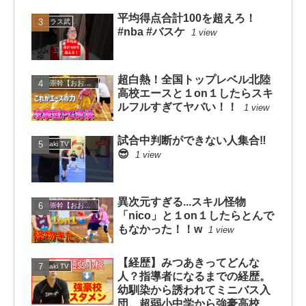
平均得点合計100を超えろ！
ニコラス武
#nba #バスケ
1 view
超白熱！全国トップレベル北陸
大井崇幹【おおいたかよし】
高校エースと１on１したらスキ
ルフルすぎてヤバい！！
1 view
試合中判断ができない人集合‼️
mituaki TV
😎
1 view
異次元すぎる...スキル怪物
大井崇幹【おおいたかよし】
「nico」と１on１したらとんで
もなかった！！w
1 view
【経歴】みつあきってどんな
mituaki TV
人？指導者になるまでの経歴。
幼馴染から誘われてミニバス入
団。超弱小中学から強豪高校