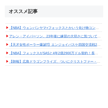
オススメ記事
【NBA】ウェンバンヤマ+フォックスとかいう化け物コンビが爆誕してしまうwwwwwwwwww
アレン・アイバーソン、23年後に練習の大切さに気づいてしまうwwwwwwwwwwww
【天才女性ボーラー爆誕⁉︎】エンジョイバスケ四国交流戦2025 in 香川③ #エアボーズ #427
【NBA】フォックスがSASと4年2億2900万ドル契約！長期確保しPO進出へ期待高まる
【朗報】広島ドラゴンフライズ、ついにクリストファー・スミス獲得キタ━━━━(ﾟ∀ﾟ)━━━━!!