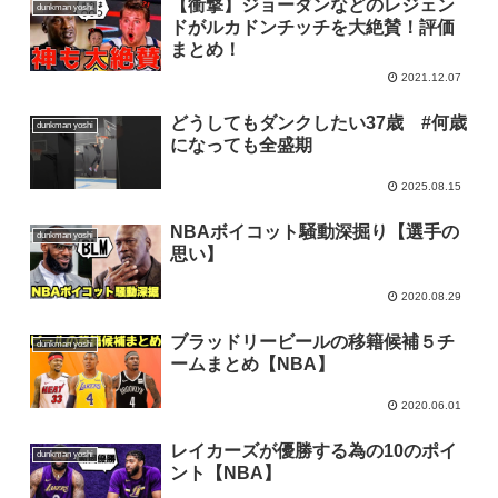
【衝撃】ジョーダンなどのレジェン
dunkman yoshi
ドがルカドンチッチを大絶賛！評価
まとめ！
2021.12.07
どうしてもダンクしたい37歳 #何歳
dunkman yoshi
になっても全盛期
2025.08.15
NBAボイコット騒動深掘り【選手の
dunkman yoshi
思い】
2020.08.29
ブラッドリービールの移籍候補５チ
dunkman yoshi
ームまとめ【NBA】
2020.06.01
レイカーズが優勝する為の10のポイ
dunkman yoshi
ント【NBA】