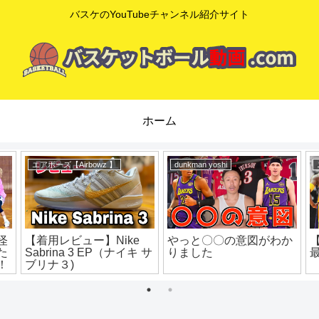
バスケのYouTubeチャンネル紹介サイト
ホーム
mituaki TV
jordan327theworld
【NBA】「ドリームシェ
本
【知らなきゃ超損…】リ
イク」は1on1最強の必殺
ー
バウンドのコツと超効果
技
的な練習法を解説！ ミ
ニバス練習 ミニバス上
達 バスケ練習方法