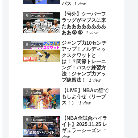
バス
1 view
【号外】クーパーフ
Ballin' with Bamba【ボーリンウィズバンバ】
ラッグがマブスに来
たああああああああ
ああ😭😭
1 view
ジャンプ力10センチ
mituaki TV
アップ！ノルディッ
クスクワットと
は！？関節トレーニ
ング！バスケ練習方
法！ジャンプ力アッ
プ練習法！
1 view
【LIVE】NBAの話で
Be a baller
もしようぜ（リーブ
ス！）
1 view
【NBA全試合ハイラ
NBA Rakuten 公式チャンネル
イト】2025.11.25 レ
ギュラーシーズン
1
view