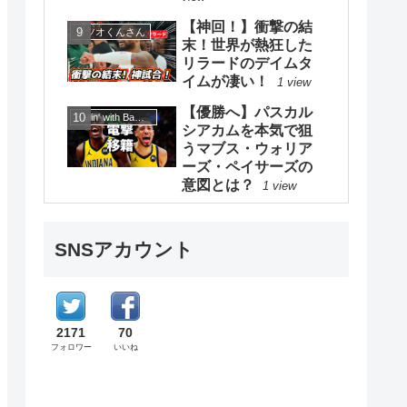
【神回！】衝撃の結
カツオくんさん
末！世界が熱狂した
リラードのデイムタ
イムが凄い！
1 view
【優勝へ】パスカル
Ballin' with Bamba【ボーリンウィズバンバ】
シアカムを本気で狙
うマブス・ウォリア
ーズ・ペイサーズの
意図とは？
1 view
SNSアカウント
2171
70
フォロワー
いいね