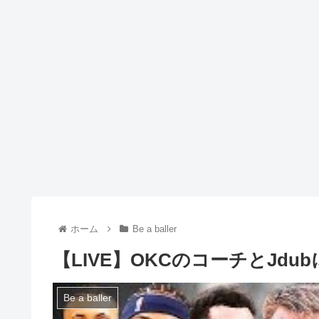
ホーム
Be a baller
【LIVE】OKCのコーチとJdu
Be a baller