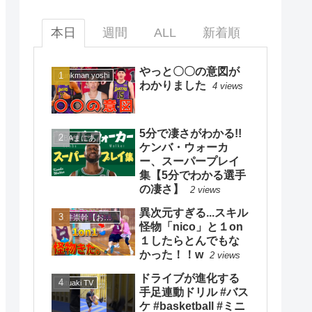
本日
週間
ALL
新着順
やっと〇〇の意図が
dunkman yoshi
わかりました
4 views
5分で凄さがわかる!!
NBAまにあ
ケンバ・ウォーカ
ー、スーパープレイ
集【5分でわかる選手
の凄さ】
2 views
異次元すぎる...スキル
大井崇幹【おおいたかよし】
怪物「nico」と１on
１したらとんでもな
かった！！w
2 views
ドライブが進化する
mituaki TV
手足連動ドリル #バス
ケ #basketball #ミニ