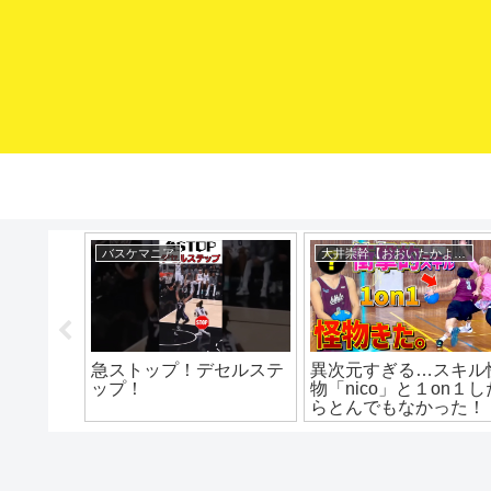
mituaki TV
eHoops / イー・フープス
対コレや
ローポスト攻め方3選
カーメロ･アンソニー
ールをも
人によるクイックシュ
 ミニバ
トの極意
バス上達
ミニバス