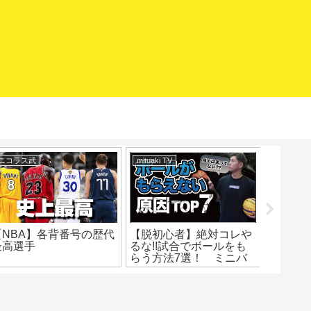
mituaki TV
エアボーズ【Airbowz 】
バスケマ
抜ける技！簡単アイザイ
【バスケ練習グッズ】ボ
急スト
アムーブ解説！ハーフタ
ールリターン（スポルデ
ップ！
ーンヘジテーション！ポ
ィング8352S）
イントと練習法！バスケ
SPALDING Basketball
練習方法！初心者でもう
Return エアボーズ#275
まくなる！