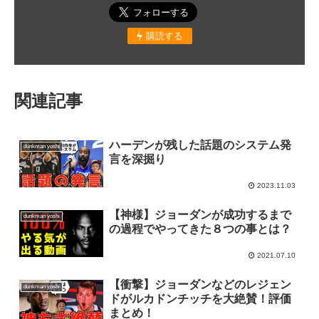
購読する
関連記事
ハーデンが残した話題のシステム発
dunkman yoshi
言を深掘り
2023.11.03
【神様】ジョーダンが成功するまで
dunkman yoshi
の過程でやってきた８つの事とは？
2021.07.10
【衝撃】ジョーダンなどのレジェン
dunkman yoshi
ドがルカドンチッチを大絶賛！評価
まとめ！