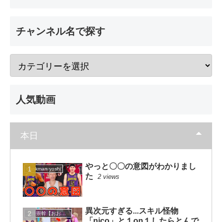
チャンネル名で探す
人気動画
本日
やっと〇〇の意図がわかりまし
dunkman yoshi
た
2 views
異次元すぎる...スキル怪物
大井崇幹【おおいたかよし】
「nico」と１on１したらとんで