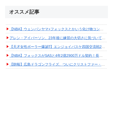
オススメ記事
【NBA】ウェンバンヤマ+フォックスとかいう化け物コンビが爆誕してしまうwwwwwwwwww
アレン・アイバーソン、23年後に練習の大切さに気づいてしまうwwwwwwwwwwww
【天才女性ボーラー爆誕⁉︎】エンジョイバスケ四国交流戦2025 in 香川③ #エアボーズ #427
【NBA】フォックスがSASと4年2億2900万ドル契約！長期確保しPO進出へ期待高まる
【朗報】広島ドラゴンフライズ、ついにクリストファー・スミス獲得キタ━━━━(ﾟ∀ﾟ)━━━━!!