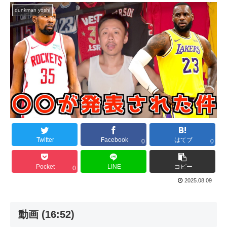
dunkman yoshi
Twitter
Facebook
はてブ
0
0
Pocket
LINE
コピー
0
2025.08.09
動画 (16:52)