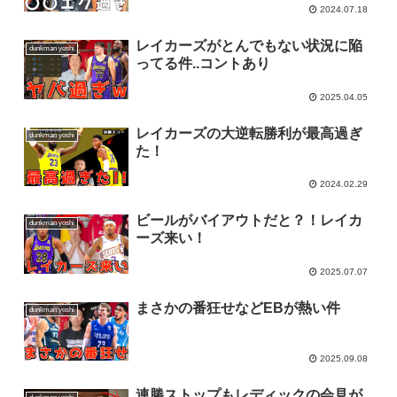
2024.07.18
レイカーズがとんでもない状況に陥
dunkman yoshi
ってる件..コントあり
2025.04.05
レイカーズの大逆転勝利が最高過ぎ
dunkman yoshi
た！
2024.02.29
ビールがバイアウトだと？！レイカ
dunkman yoshi
ーズ来い！
2025.07.07
まさかの番狂せなどEBが熱い件
dunkman yoshi
2025.09.08
連勝ストップもレディックの会見が