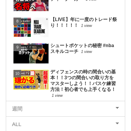
【LIVE】年に一度のトレード祭
Be a baller
り！！！！！
1 view
シュートポケットの秘密 #nba
eHoops / イー・フープス
スキルコーチ
1 view
ディフェンスの時の間合いの基
mituaki TV
本！！3つの間合いの取り方を
マスターしよう！！バスケ練習
方法！初心者でも上手くなる！
1 view
週間
ALL