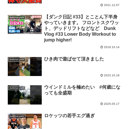
2021.12.07
【ダンク日記 #33】とことん下半身
dunkman yoshi
やっていきます。 フロントスクワッ
ト、デッドリフトなどなど Dunk
Vlog #33 Lower Body Workout to
jump higher!
2019.10.14
ひき肉で遊ばせて頂きました
dunkman yoshi
2023.10.18
ウインドミルを極めたい #何歳にな
dunkman yoshi
っても全盛期
2025.05.17
ロケッツの若手エグ過ぎ
dunkman yoshi