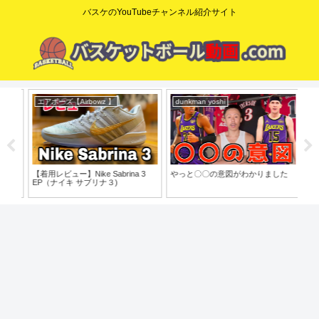
バスケのYouTubeチャンネル紹介サイト
エアボーズ【Airbowz 】
dunkman yoshi
ニ
o」
【着用レビュー】Nike Sabrina 3
やっと〇〇の意図がわかりました
【N
EP（ナイキ サブリナ３)