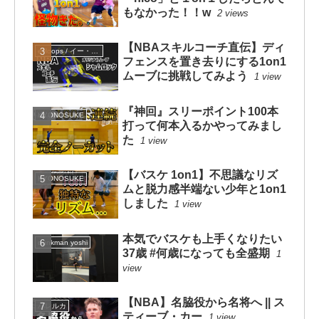
もなかった！！w
2 views
【NBAスキルコーチ直伝】ディ
eHoops / イー・フープス
フェンスを置き去りにする1on1
ムーブに挑戦してみよう
1 view
『神回』スリーポイント100本
KYONOSUKE
打って何本入るかやってみまし
た
1 view
【バスケ 1on1】不思議なリズ
KYONOSUKE
ムと脱力感半端ない少年と1on1
しました
1 view
本気でバスケも上手くなりたい
dunkman yoshi
37歳 #何歳になっても全盛期
1
view
【NBA】名脇役から名将へ || ス
ハレルカ
ティーブ・カー
1 view