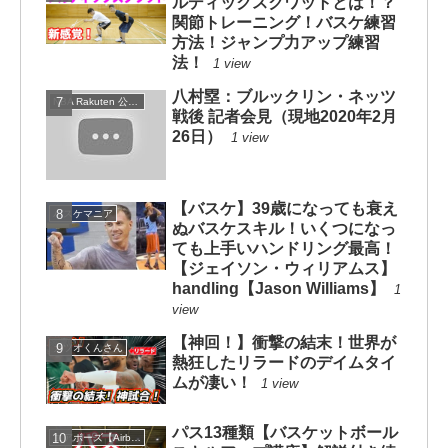
ルディックスクワットとは！？
関節トレーニング！バスケ練習
方法！ジャンプ力アップ練習
法！
1 view
八村塁：ブルックリン・ネッツ
NBA Rakuten 公式チャンネル
戦後 記者会見（現地2020年2月
26日）
1 view
【バスケ】39歳になっても衰え
バスケマニア
ぬバスケスキル！いくつになっ
ても上手いハンドリング最高！
【ジェイソン・ウィリアムス】
handling【Jason Williams】
1
view
【神回！】衝撃の結末！世界が
カツオくんさん
熱狂したリラードのデイムタイ
ムが凄い！
1 view
パス13種類【バスケットボール
エアボーズ【Airbowz 】