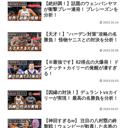
【絶好調！】話題のウェンバンヤマ
カツオくんさん
が衝撃プレー連発！ プレシーズンを
分析！
2023.10.14
【天才！】”ハーデン対策”攻略の名
カツオくんさん
勝負！ 怪物ヤニスとの対決を分析！
2023.03.05
【※最強です】82得点の大爆発！ ド
カツオくんさん
ンチッチ＋カイリーの覚醒が凄すぎ
る！
2023.03.03
【因縁の対決！】デュラントvsカイ
カツオくんさん
リーが実現！ 最高の名勝負を分析！
2023.03.07
【神回すぎるw】 注目の八村塁の終
カツオくんさん
盤戦！ウェンビーが歓喜した名将の