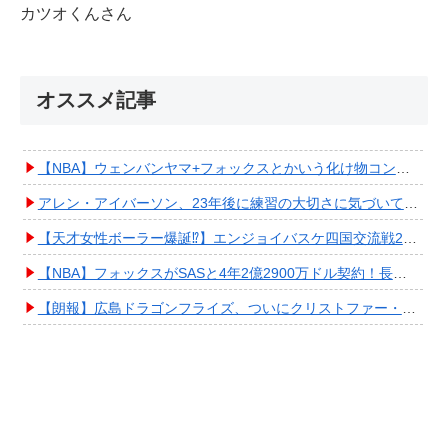
カツオくんさん
オススメ記事
【NBA】ウェンバンヤマ+フォックスとかいう化け物コンビが爆誕してしまうwwwwwwwwww
アレン・アイバーソン、23年後に練習の大切さに気づいてしまうwwwwwwwwwwww
【天才女性ボーラー爆誕⁉︎】エンジョイバスケ四国交流戦2025 in 香川③ #エアボーズ #427
【NBA】フォックスがSASと4年2億2900万ドル契約！長期確保しPO進出へ期待高まる
【朗報】広島ドラゴンフライズ、ついにクリストファー・スミス獲得キタ━━━━(ﾟ∀ﾟ)━━━━!!