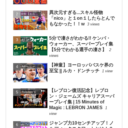
異次元すぎる...スキル怪物
大井崇幹【おおいたかよし】
「nico」と１on１したらとんで
もなかった！！w
3 views
5分で凄さがわかる!! ケンバ・
NBAまにあ
ウォーカー、スーパープレイ集
【5分でわかる選手の凄さ】
2
views
【神童】ヨーロッパバスケ界の
-Ace-NBA /エースNBA
至宝 || ルカ・ドンチッチ
1 view
【レブロン復活記念】レブロ
NBA Rakuten 公式チャンネル
ン・ジェームズ キャリアスーパ
ープレイ集 | 15 Minutes of
Magic : LEBRON JAMES
1
view
ジャンプ力10センチアップ！ノ
mituaki TV