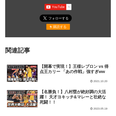
購読する
関連記事
【開幕で実現！】王様レブロン vs 得
カツオくんさん
点王カリー 「あの作戦」強すぎww
2021.10.20
【名勝負！】八村塁が絶好調の大活
カツオくんさん
躍！ 天才ヨキッチ&マレーと壮絶な
死闘！！
2023.05.19