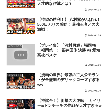
天才的な作戦とは？
2024.04.14
【待望の勝利！】 八村塁がんばれ！
カツオくんさん
500日ぶりの感動！ 最強王者との大
激戦！
2024.04.29
【プレイ集】「河村勇輝」福岡#6
カツオくんさん
（福岡第一） 福井国体 決勝 vs 愛知
高校バスケ
2018.10.05
【漫画の世界】最強の主人公モラン
カツオくんさん
トが全盛期のデリックローズすぎる
ww
2022.01.29
【神試合！】衝撃の大逆転！ カイリ
カツオくんさん
ー&ドンチッチの作戦が天才すぎるw