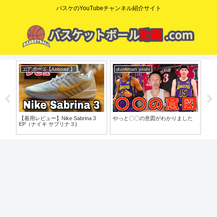
バスケのYouTubeチャンネル紹介サイト
エアボーズ【Airbowz 】
dunkman yoshi
ニ
o」
【着用レビュー】Nike Sabrina 3
やっと〇〇の意図がわかりました
【N
EP（ナイキ サブリナ３)