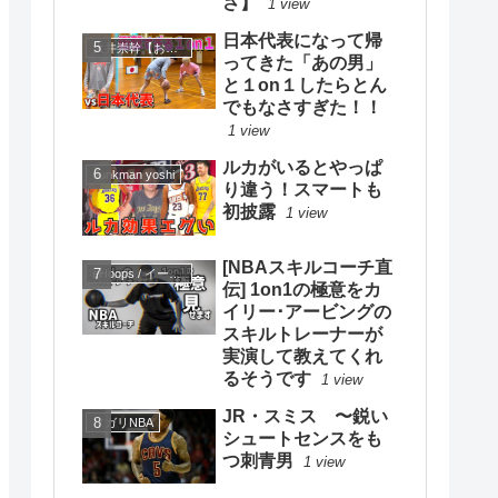
さ】
1 view
日本代表になって帰
大井崇幹【おおいたかよし】
ってきた「あの男」
と１on１したらとん
でもなさすぎた！！
1 view
ルカがいるとやっぱ
dunkman yoshi
り違う！スマートも
初披露
1 view
[NBAスキルコーチ直
eHoops / イー・フープス
伝] 1on1の極意をカ
イリー･アービングの
スキルトレーナーが
実演して教えてくれ
るそうです
1 view
JR・スミス 〜鋭い
ソガリNBA
シュートセンスをも
つ刺青男
1 view