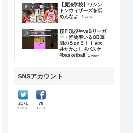
【魔法学校】ワシン
チキチキ NBA TV
トンウィザーズを舐
めんなよ
1 view
桜丘現役生vsBリーガ
大井崇幹【おおいたかよし】
ー・怪物率いるOB軍
団の５on５！！ #大
井たかよし #バスケ
#basketball
1 view
SNSアカウント
2171
70
フォロワー
いいね