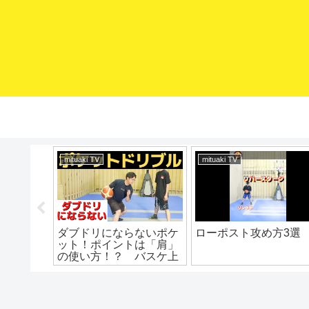
mituaki TV
mituaki TV
対コレや
ダブドリにならないポケ
ローポスト攻め方3選
ールをも
ット！ポイントは「肩」
 ミニバ
の使い方！？ バスケ上
バス上達
達 ドリブル練習 ドリ
ミニバス
ブル上達