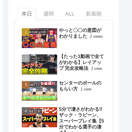
本日
週間
ALL
新着順
やっと〇〇の意図が
dunkman yoshi
わかりました
2 views
【たった1動画で全て
コニーのドリブルスクール
がわかる】レイアッ
プ 完全攻略法
1 view
センターのボールの
mituaki TV
もらい方
1 view
5分で凄さがわかる!!
NBAまにあ
ザック・ラビーン、
スーパープレイ集【5
分でわかる選手の凄