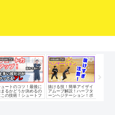
mituaki TV
mituaki TV
バスケマ
シュートのコツ！最後に
抜ける技！簡単アイザイ
急スト
決まるかどうか決めるの
アムーブ解説！ハーフタ
ップ！
はこの技術！シュートフ
ーンヘジテーション！ポ
ォロースルーの基本！バ
イントと練習法！バスケ
スケ練習方法！初心者で
練習方法！初心者でもう
も上手くなる！
まくなる！