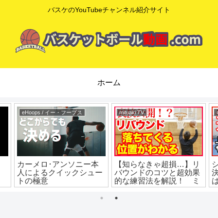
バスケのYouTubeチャンネル紹介サイト
ホーム
eHoops / イー・フープス
mituaki TV
カーメロ･アンソニー本
【知らなきゃ超損…】リ
人によるクイックシュー
バウンドのコツと超効果
トの極意
的な練習法を解説！ ミ
ニバス練習 ミニバス上
達 バスケ練習方法