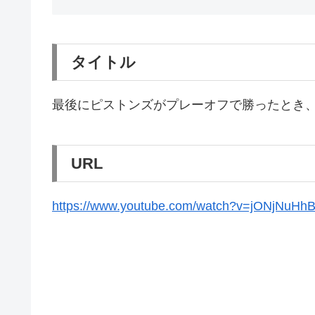
タイトル
最後にピストンズがプレーオフで勝ったとき、世
URL
https://www.youtube.com/watch?v=jONjNuHh