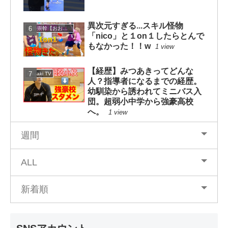
異次元すぎる...スキル怪物
大井崇幹【おおいたかよし】
「nico」と１on１したらとんで
もなかった！！w
1 view
【経歴】みつあきってどんな
mituaki TV
人？指導者になるまでの経歴。
幼馴染から誘われてミニバス入
団。超弱小中学から強豪高校
へ。
1 view
週間
ALL
新着順