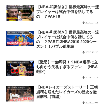
【NBA-和訳付き】世界最高峰の一流
NBA Times /NBAタイムズ
プレイヤーは試合中何を話してる
の！？PART9
2020.07.11
【NBA-和訳付き】世界最高峰の一流
NBA Times /NBAタイムズ
プレイヤーは試合中何を話してる
の！？PART13NBA2019-2020シー
ズン！！バブル総集編
2020.12.20
【激昂】一触即発！？NBA選手に立
NBA Times /NBAタイムズ
ち向かう失礼すぎるファン （NBA
翻訳）
2024.02.14
【NBAレイカーズストーリー】王朝
NBA Times /NBAタイムズ
崩壊を迎えたレイカーズの歴史を徹
底解説（前編）
2021.02.04