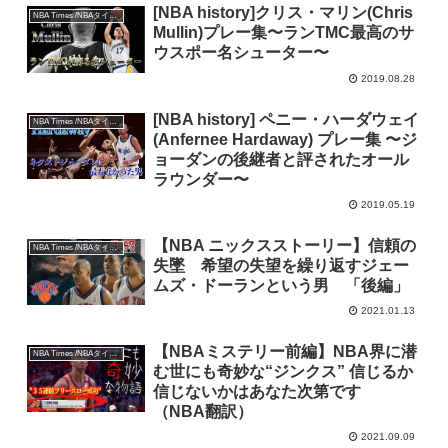
[NBA history]クリス・マリン(Chris
NBA Times /NBAタイムズ
Mullin)プレー集〜ランTMC最高のサ
ウスポー名シューター〜
2019.08.28
[NBA history] ペニー・ハーダウェイ
NBA Times /NBAタイムズ
(Anfernee Hardaway) プレー集 〜ジ
ョーダンの後継者と評されたオール
ラウンダー〜
2019.05.19
【NBA ニックスストーリー】信頼の
NBA Times /NBAタイムズ
失墜 希望の失望を繰り返すジェー
ムズ・ドーランという男 「後編」
2021.01.13
【NBAミステリー前編】NBA界に潜
NBA Times /NBAタイムズ
む世にも奇妙な“ジンクス” 信じるか
信じないかはあなた次第です
（NBA翻訳）
2021.09.09