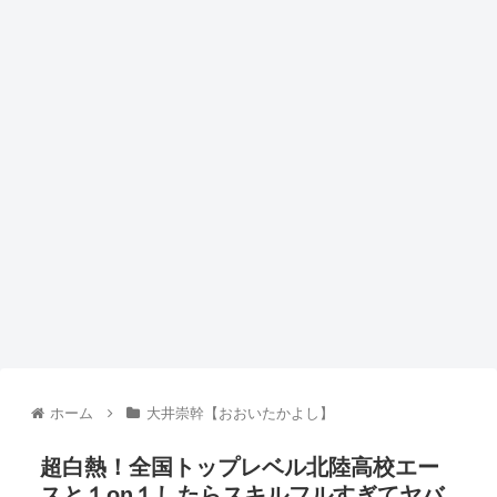
ホーム
大井崇幹【おおいたかよし】
超白熱！全国トップレベル北陸高校エー
スと１on１したらスキルフルすぎてヤバ