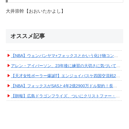
大井崇幹【おおいたかよし】
オススメ記事
【NBA】ウェンバンヤマ+フォックスとかいう化け物コンビが爆誕してしまうwwwwwwwwww
アレン・アイバーソン、23年後に練習の大切さに気づいてしまうwwwwwwwwwwww
【天才女性ボーラー爆誕⁉︎】エンジョイバスケ四国交流戦2025 in 香川③ #エアボーズ #427
【NBA】フォックスがSASと4年2億2900万ドル契約！長期確保しPO進出へ期待高まる
【朗報】広島ドラゴンフライズ、ついにクリストファー・スミス獲得キタ━━━━(ﾟ∀ﾟ)━━━━!!