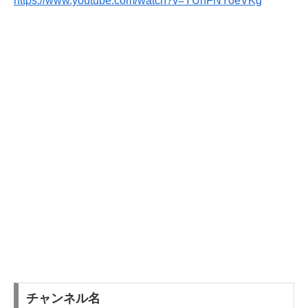
https://www.youtube.com/watch?v=YUhFNYoeVKg
チャンネル名