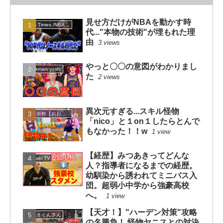
見せ方だけがNBAを動かす時
NBA Times /NBAタイムズ
代..."本物の技術"が埋もれた理
由
3 views
やっと〇〇の意図がわかりまし
dunkman yoshi
た
2 views
異次元すぎる...スキル怪物
大井崇幹【おおいたかよし】
「nico」と１on１したらとんで
もなかった！！w
1 view
【経歴】みつあきってどんな
mituaki TV
人？指導者になるまでの経歴。
幼馴染から誘われてミニバス入
団。超弱小中学から強豪高校
へ。
1 view
【天才！】"ハーデン対策"攻略
カツオくんさん
の名勝負！ 怪物ヤニスとの対決