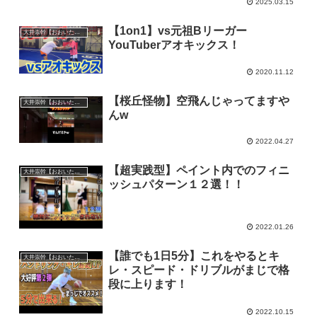
2025.03.15
【1on1】vs元祖Bリーガー
大井崇幹【おおいたかよし】
YouTuberアオキックス！
2020.11.12
【桜丘怪物】空飛んじゃってますや
大井崇幹【おおいたかよし】
んw
2022.04.27
【超実践型】ペイント内でのフィニ
大井崇幹【おおいたかよし】
ッシュパターン１２選！！
2022.01.26
【誰でも1日5分】これをやるとキ
大井崇幹【おおいたかよし】
レ・スピード・ドリブルがまじで格
段に上ります！
2022.10.15