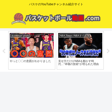
バスケのYouTubeチャンネル紹介サイト
dunkman yoshi
NBA Times /NBAタイムズ
コ
o」
やっと〇〇の意図がわかりました
見せ方だけがNBAを動かす時
【た
代…”本物の技術”が埋もれた理由
歩目