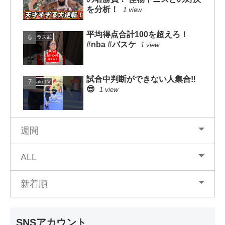
を分析！
1 view
平均得点合計100を超えろ！
ニコラス武
#nba #バスケ
1 view
試合中判断ができない人集合‼️
mituaki TV
😎
1 view
週間
ALL
新着順
SNSアカウント