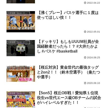
2022.04.22
【沸くプレー】バスケ選手に１度は
大井崇幹【おおいたかよし】
使ってほしい技！！
2022.05.01
【ドッキリ】もしもUUUM社員が全
大井崇幹【おおいたかよし】
国経験者だったら！？ #大井たかよ
し #バスケ #basketball
2024.09.25
【桜丘対決】黄金世代の最強タッグ
大井崇幹【おおいたかよし】
と2on2！！（鈴木空選手）（粂たつ
や選手）
2020.09.10
【5on5】桜丘OB戦！愛知県１位現
大井崇幹【おおいたかよし】
役生vs世代エース級OBチームの試合
がハイレベルすぎた！！