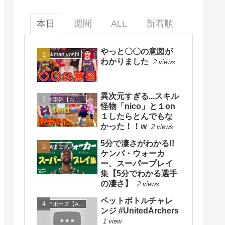
本日
週間
ALL
新着順
やっと〇〇の意図が
dunkman yoshi
わかりました
2 views
異次元すぎる...スキル
大井崇幹【おおいたかよし】
怪物「nico」と１on
１したらとんでもな
かった！！w
2 views
5分で凄さがわかる!!
NBAまにあ
ケンバ・ウォーカ
ー、スーパープレイ
集【5分でわかる選手
の凄さ】
2 views
ペットボトルチャレ
エアボーズ【Airbowz 】
ンジ #UnitedArchers
1 view