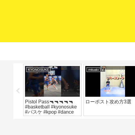
KYONOSUKE
mituaki TV
対コレや
Pistol Pass🔫🔫🔫🔫🔫
ローポスト攻め方3選
ールをも
#basketball #kyonosuke
 ミニバ
#バスケ #kpop #dance
バス上達
ミニバス