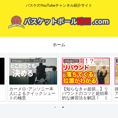
バスケのYouTubeチャンネル紹介サイト
ホーム
eHoops / イー・フープス
mituaki TV
カーメロ･アンソニー本
【知らなきゃ超損…】リ
人によるクイックシュー
バウンドのコツと超効果
トの極意
的な練習法を解説！ ミ
ニバス練習 ミニバス上
達 バスケ練習方法