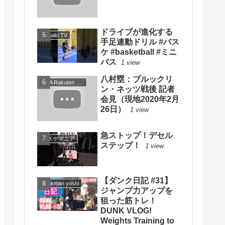
ドライブが進化する
mituaki TV
手足連動ドリル #バス
ケ #basketball #ミニ
バス
1 view
八村塁：ブルックリ
NBA Rakuten 公式チャンネル
ン・ネッツ戦後 記者
会見（現地2020年2月
26日）
1 view
急ストップ！デセル
バスケマニア
ステップ！
1 view
【ダンク日記 #31】
dunkman yoshi
ジャンプ力アップを
狙った筋トレ！
DUNK VLOG!
Weights Training to