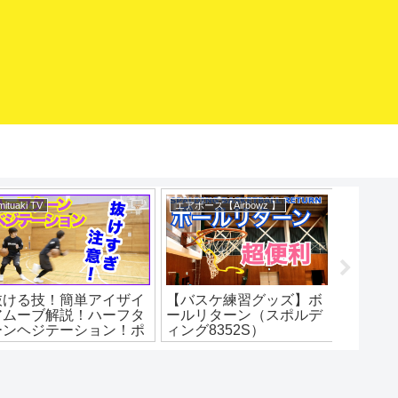
mituaki TV
エアボーズ【Airbowz 】
バスケマ
抜ける技！簡単アイザイ
【バスケ練習グッズ】ボ
急スト
アムーブ解説！ハーフタ
ールリターン（スポルデ
ップ！
ーンヘジテーション！ポ
ィング8352S）
イントと練習法！バスケ
SPALDING Basketball
練習方法！初心者でもう
Return エアボーズ#275
まくなる！