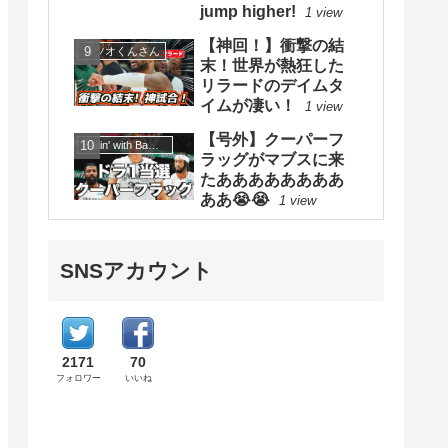
jump higher!
1 view
【神回！】衝撃の結
カツオくんさん
末！世界が熱狂した
リラードのデイムタ
イムが凄い！
1 view
【号外】クーパーフ
Ballin' with Bamba【ボーリンウィズバンバ】
ラッグがマブスに来
たああああああああ
ああ😭😭
1 view
SNSアカウント
2171
70
フォロワー
いいね