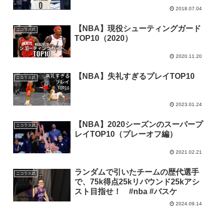
2018.07.04
【NBA】現役シューティングガード
ニコラス武
TOP10（2020）
2020.11.20
【NBA】失礼すぎるプレイTOP10
ニコラス武
2023.01.24
【NBA】2020シーズンのスーパープ
ニコラス武
レイTOP10（プレーオフ編）
2021.02.21
ランダムで引いたチームの歴代選手
ニコラス武
で、75k得点25kリバウンド25kアシ
スト目指せ！ #nba #バスケ
2024.09.14