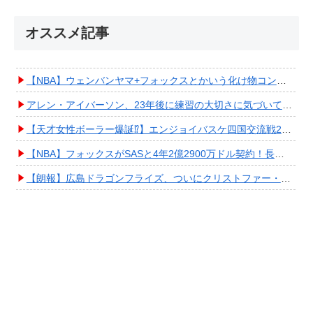
オススメ記事
【NBA】ウェンバンヤマ+フォックスとかいう化け物コンビが爆誕してしまうwwwwwwwwww
アレン・アイバーソン、23年後に練習の大切さに気づいてしまうwwwwwwwwwwww
【天才女性ボーラー爆誕⁉︎】エンジョイバスケ四国交流戦2025 in 香川③ #エアボーズ #427
【NBA】フォックスがSASと4年2億2900万ドル契約！長期確保しPO進出へ期待高まる
【朗報】広島ドラゴンフライズ、ついにクリストファー・スミス獲得キタ━━━━(ﾟ∀ﾟ)━━━━!!