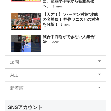
団。超弱小中学から強豪高校
へ。
1 view
【天才！】"ハーデン対策"攻略
カツオくんさん
の名勝負！ 怪物ヤニスとの対決
を分析！
1 view
試合中判断ができない人集合‼️
mituaki TV
😎
1 view
週間
ALL
新着順
SNSアカウント