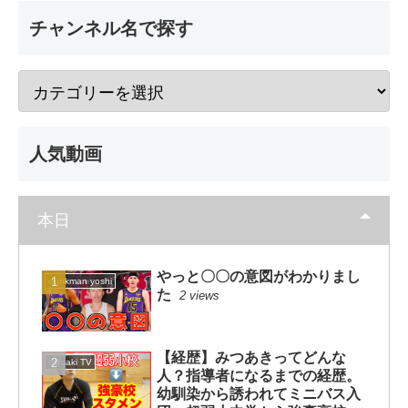
チャンネル名で探す
人気動画
本日
やっと〇〇の意図がわかりまし
dunkman yoshi
た
2 views
【経歴】みつあきってどんな
mituaki TV
人？指導者になるまでの経歴。
幼馴染から誘われてミニバス入