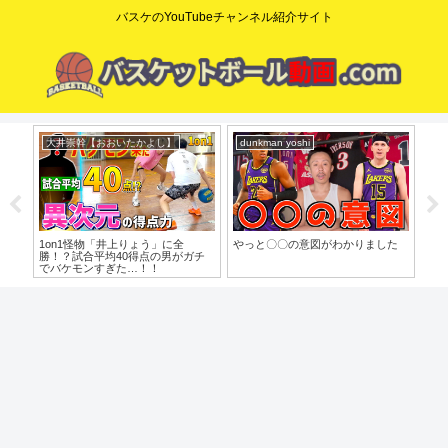
バスケのYouTubeチャンネル紹介サイト
大井崇幹【おおいたかよし】
dunkman yoshi
コ
o」
1on1怪物「井上りょう」に全
やっと〇〇の意図がわかりました
【た
勝！？試合平均40得点の男がガチ
歩目
でバケモンすぎた…！！