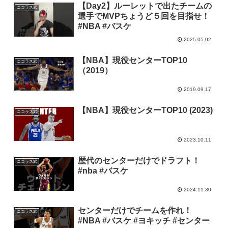
【Day2】ルーレットで出たチームの
ニコラス武
選手でMVPちょうど５回を目指せ！
#NBA #バスケ
2025.05.02
【NBA】現役センターTOP10
ニコラス武
（2019）
2019.09.17
【NBA】現役センターTOP10 (2023)
ニコラス武
2023.10.11
歴代のセンターだけでドラフト！
ニコラス武
#nba #バスケ
2024.11.30
センターだけでチームを作れ！
ニコラス武
#NBA #バスケ #ヨキッチ #センター