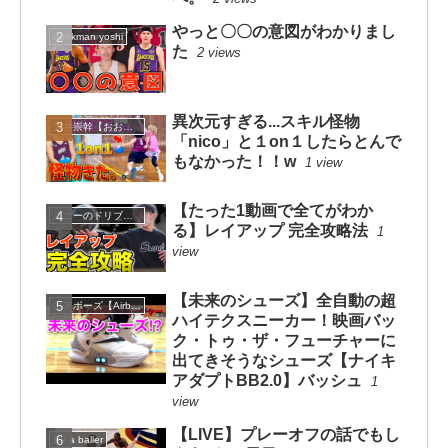
やっと〇〇の意図がわかりまし
dunkman yoshi
た
2 views
異次元すぎる...スキル怪物
大井崇幹【おおいたかよし】
「nico」と１on１したらとんで
もなかった！！w
1 view
【たった1動画で全てがわか
コニーのドリブルスクール
る】レイアップ 完全攻略法
1
view
【未来のシューズ】全自動の超
エアボーズ【Airbowz 】
ハイテクスニーカー！映画バッ
ク・トゥ・ザ・フューチャーに
出てきそうなシューズ【ナイキ
アダプトBB2.0】バッシュ
1
view
【LIVE】プレーオフの話でもし
Be a baller