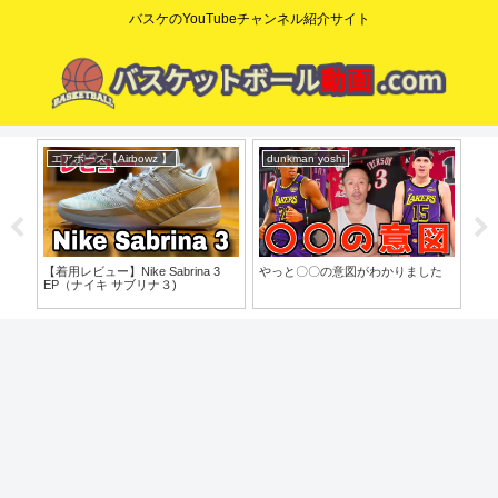
バスケのYouTubeチャンネル紹介サイト
エアボーズ【Airbowz 】
dunkman yoshi
コ
o」
【着用レビュー】Nike Sabrina 3
やっと〇〇の意図がわかりました
【た
EP（ナイキ サブリナ３)
歩目