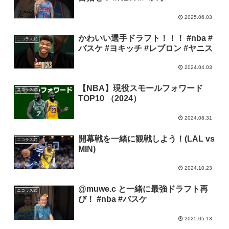
2025.06.03
かわいい選手ドラフト！！！ #nba #
ニコラス武
バスケ #ヨキッチ #レブロン #ヤニス
2024.04.03
【NBA】現役スモールフォワード
ニコラス武
TOP10 （2024）
2024.08.31
開幕戦を一緒に観戦しよう！(LAL vs
ニコラス武
MIN)
2024.10.23
@muwe.c と一緒に最強ドラフト再
ニコラス武
び！ #nba #バスケ
2025.05.13