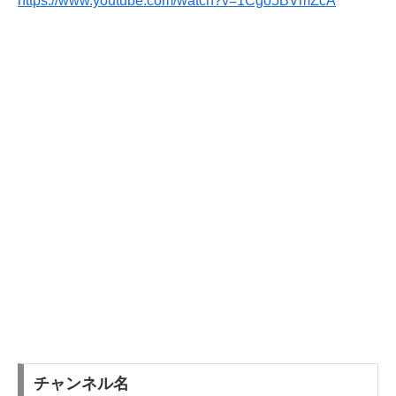
https://www.youtube.com/watch?v=1Cgo5BVmZcA
チャンネル名