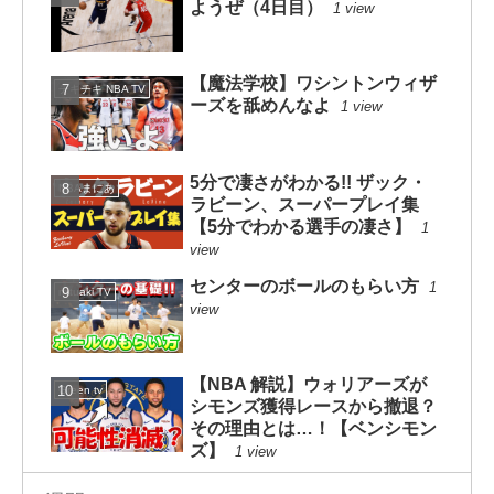
ようぜ（4日目）
1 view
【魔法学校】ワシントンウィザ
チキチキ NBA TV
ーズを舐めんなよ
1 view
5分で凄さがわかる!! ザック・
NBAまにあ
ラビーン、スーパープレイ集
【5分でわかる選手の凄さ】
1
view
センターのボールのもらい方
1
mituaki TV
view
【NBA 解説】ウォリアーズが
Green tv
シモンズ獲得レースから撤退？
その理由とは…！【ベンシモン
ズ】
1 view