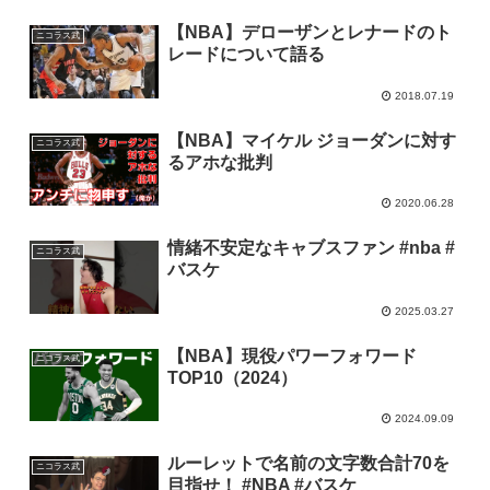
【NBA】デローザンとレナードのト
ニコラス武
レードについて語る
2018.07.19
【NBA】マイケル ジョーダンに対す
ニコラス武
るアホな批判
2020.06.28
情緒不安定なキャブスファン #nba #
ニコラス武
バスケ
2025.03.27
【NBA】現役パワーフォワード
ニコラス武
TOP10（2024）
2024.09.09
ルーレットで名前の文字数合計70を
ニコラス武
目指せ！ #NBA #バスケ