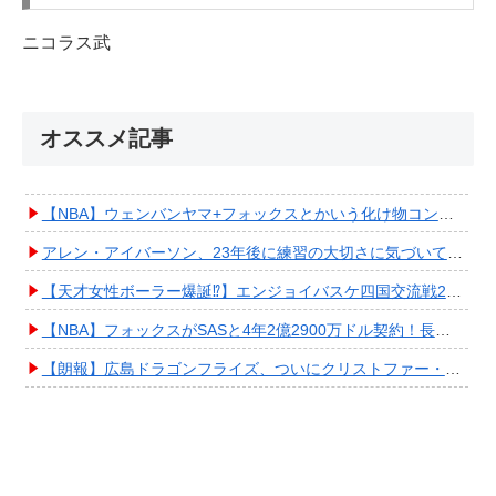
ニコラス武
オススメ記事
【NBA】ウェンバンヤマ+フォックスとかいう化け物コンビが爆誕してしまうwwwwwwwwww
アレン・アイバーソン、23年後に練習の大切さに気づいてしまうwwwwwwwwwwww
【天才女性ボーラー爆誕⁉︎】エンジョイバスケ四国交流戦2025 in 香川③ #エアボーズ #427
【NBA】フォックスがSASと4年2億2900万ドル契約！長期確保しPO進出へ期待高まる
【朗報】広島ドラゴンフライズ、ついにクリストファー・スミス獲得キタ━━━━(ﾟ∀ﾟ)━━━━!!