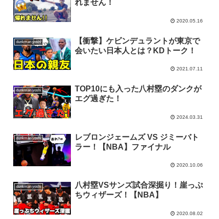
れません！
2020.05.16
【衝撃】ケビンデュラントが東京で
dunkman yoshi
会いたい日本人とは？KDトーク！
2021.07.11
TOP10にも入った八村塁のダンクが
dunkman yoshi
エグ過ぎた！
2024.03.31
レブロンジェームズ VS ジミーバト
dunkman yoshi
ラー！【NBA】ファイナル
2020.10.06
八村塁VSサンズ試合深掘り！崖っぷ
dunkman yoshi
ちウィザーズ！【NBA】
2020.08.02