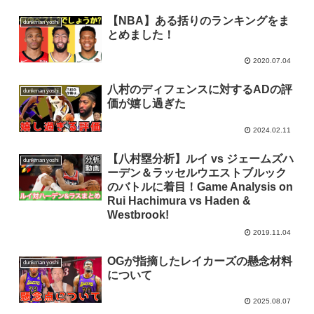
【NBA】ある括りのランキングをま
dunkman yoshi
とめました！
2020.07.04
八村のディフェンスに対するADの評
dunkman yoshi
価が嬉し過ぎた
2024.02.11
【八村塁分析】ルイ vs ジェームズハ
dunkman yoshi
ーデン＆ラッセルウエストブルック
のバトルに着目！Game Analysis on
Rui Hachimura vs Haden &
Westbrook!
2019.11.04
OGが指摘したレイカーズの懸念材料
dunkman yoshi
について
2025.08.07