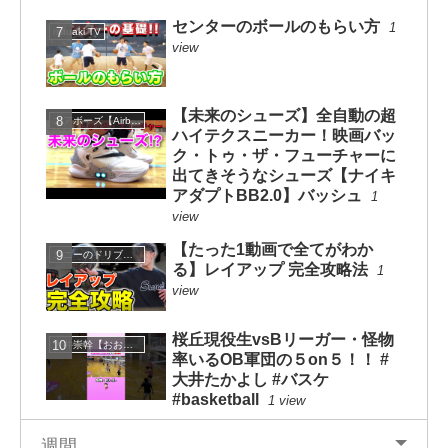
センターのボールのもらい方
1
mituaki TV
view
【未来のシューズ】全自動の超
エアボーズ【Airbowz 】
ハイテクスニーカー！映画バッ
ク・トゥ・ザ・フューチャーに
出てきそうなシューズ【ナイキ
アダプトBB2.0】バッシュ
1
view
【たった1動画で全てがわか
コニーのドリブルスクール
る】レイアップ 完全攻略法
1
view
桜丘現役生vsBリーガー・怪物
大井崇幹【おおいたかよし】
率いるOB軍団の５on５！！ #
大井たかよし #バスケ
#basketball
1 view
週間