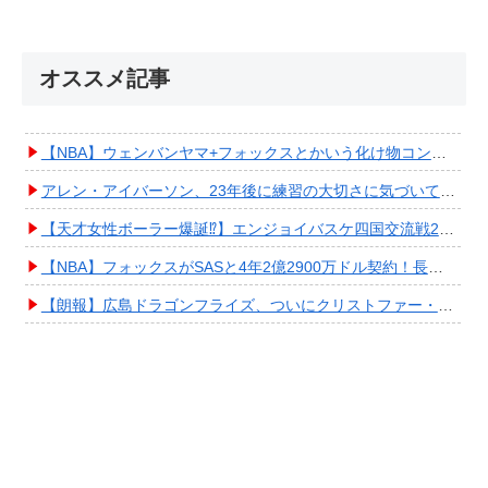
オススメ記事
【NBA】ウェンバンヤマ+フォックスとかいう化け物コンビが爆誕してしまうwwwwwwwwww
アレン・アイバーソン、23年後に練習の大切さに気づいてしまうwwwwwwwwwwww
【天才女性ボーラー爆誕⁉︎】エンジョイバスケ四国交流戦2025 in 香川③ #エアボーズ #427
【NBA】フォックスがSASと4年2億2900万ドル契約！長期確保しPO進出へ期待高まる
【朗報】広島ドラゴンフライズ、ついにクリストファー・スミス獲得キタ━━━━(ﾟ∀ﾟ)━━━━!!