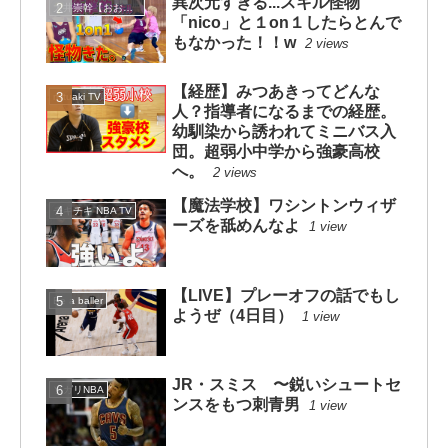
異次元すぎる...スキル怪物
大井崇幹【おおいたかよし】
「nico」と１on１したらとんで
もなかった！！w
2 views
【経歴】みつあきってどんな
mituaki TV
人？指導者になるまでの経歴。
幼馴染から誘われてミニバス入
団。超弱小中学から強豪高校
へ。
2 views
【魔法学校】ワシントンウィザ
チキチキ NBA TV
ーズを舐めんなよ
1 view
【LIVE】プレーオフの話でもし
Be a baller
ようぜ（4日目）
1 view
JR・スミス 〜鋭いシュートセ
ソガリNBA
ンスをもつ刺青男
1 view