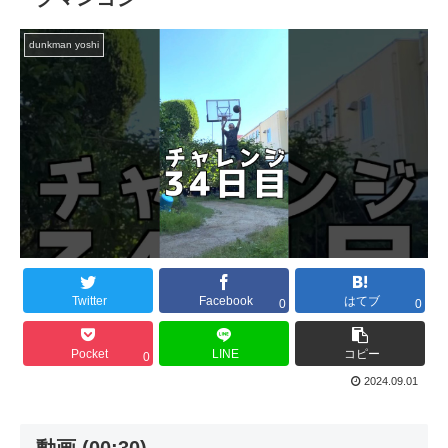
dunkman yoshi
Twitter
Facebook
はてブ
0
0
Pocket
LINE
コピー
0
2024.09.01