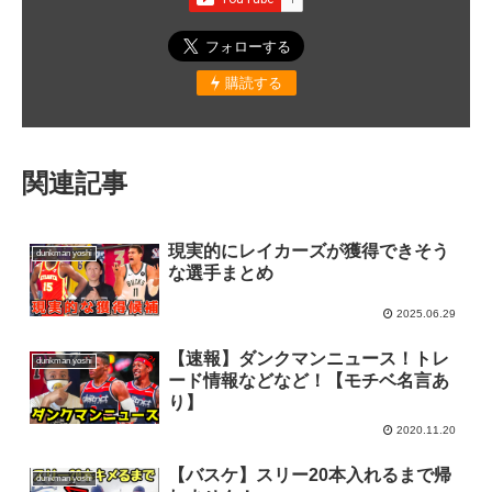
購読する
関連記事
現実的にレイカーズが獲得できそう
dunkman yoshi
な選手まとめ
2025.06.29
【速報】ダンクマンニュース！トレ
dunkman yoshi
ード情報などなど！【モチベ名言あ
り】
2020.11.20
【バスケ】スリー20本入れるまで帰
dunkman yoshi