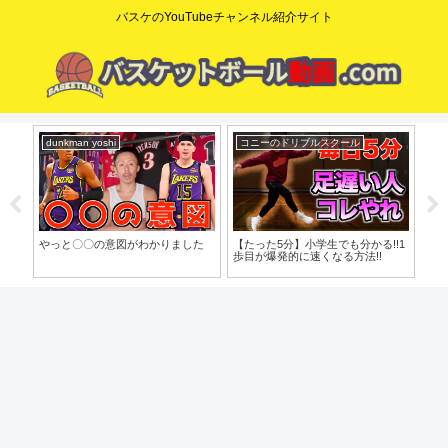
バスケのYouTubeチャンネル紹介サイト
dunkman yoshi
コニーのドリブルスクール
mi
o」
やっと〇〇の意図がわかりました
【たった5分】小学生でも分かる!!1
【脱
歩目が爆発的に速くなる方法!!
で
バ
習