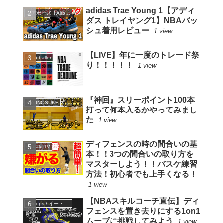
adidas Trae Young 1【アディ
エアボーズ【Airbowz 】
ダス トレイヤング1】NBAバッ
シュ着用レビュー
1 view
【LIVE】年に一度のトレード祭
Be a baller
り！！！！！
1 view
『神回』スリーポイント100本
KYONOSUKE
打って何本入るかやってみまし
た
1 view
ディフェンスの時の間合いの基
mituaki TV
本！！3つの間合いの取り方を
マスターしよう！！バスケ練習
方法！初心者でも上手くなる！
1 view
【NBAスキルコーチ直伝】ディ
eHoops / イー・フープス
フェンスを置き去りにする1on1
ムーブに挑戦してみよう
1 view