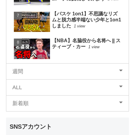
【バスケ 1on1】不思議なリズ
KYONOSUKE
ムと脱力感半端ない少年と1on1
しました
1 view
【NBA】名脇役から名将へ || ス
ハレルカ
ティーブ・カー
1 view
週間
ALL
新着順
SNSアカウント