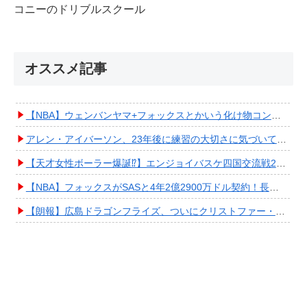
コニーのドリブルスクール
オススメ記事
【NBA】ウェンバンヤマ+フォックスとかいう化け物コンビが爆誕してしまうwwwwwwwwww
アレン・アイバーソン、23年後に練習の大切さに気づいてしまうwwwwwwwwwwww
【天才女性ボーラー爆誕⁉︎】エンジョイバスケ四国交流戦2025 in 香川③ #エアボーズ #427
【NBA】フォックスがSASと4年2億2900万ドル契約！長期確保しPO進出へ期待高まる
【朗報】広島ドラゴンフライズ、ついにクリストファー・スミス獲得キタ━━━━(ﾟ∀ﾟ)━━━━!!