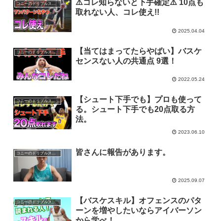
⚠️コレ知らないと下手確定⚠️ 10点も
コニーのドリブルスクール
取れない人、コレ使え!!
2025.04.04
【当てはまってたらやばい】バスケ
コニーのドリブルスクール
センスない人の共通点 9選！
2022.05.24
【シュート下手でも】プロも使って
コニーのドリブルスクール
る。シュート下手でも20点取る方
法。
2023.06.10
皆さんに報告があります。
コニーのドリブルスクール
2025.09.07
【バスケスキル】オフェンスのパタ
コニーのドリブルスクール
ーンを増やしたいならアイバーソン
から学べ！