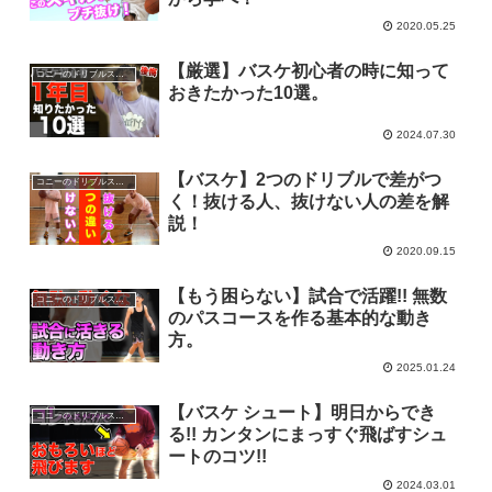
2020.05.25
【厳選】バスケ初心者の時に知って
コニーのドリブルスクール
おきたかった10選。
2024.07.30
【バスケ】2つのドリブルで差がつ
コニーのドリブルスクール
く！抜ける人、抜けない人の差を解
説！
2020.09.15
【もう困らない】試合で活躍!! 無数
コニーのドリブルスクール
のパスコースを作る基本的な動き
方。
2025.01.24
【バスケ シュート】明日からでき
コニーのドリブルスクール
る!! カンタンにまっすぐ飛ばすシュ
ートのコツ!!
2024.03.01