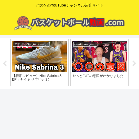
バスケのYouTubeチャンネル紹介サイト
エアボーズ【Airbowz 】
dunkman yoshi
ニ
o」
【着用レビュー】Nike Sabrina 3
やっと〇〇の意図がわかりました
【N
EP（ナイキ サブリナ３)