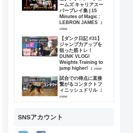
ームズ キャリアスー
パープレイ集 | 15
Minutes of Magic :
LEBRON JAMES
1
view
【ダンク日記 #31】
dunkman yoshi
ジャンプ力アップを
狙った筋トレ！
DUNK VLOG!
Weights Training to
jump higher!
1 view
試合での得点に直接
eHoops / イー・フープス
繋がるコンタクトフ
ィニッシュドリル
1
view
SNSアカウント