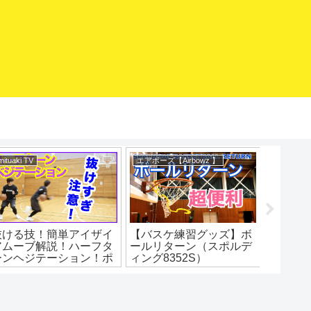
mituaki TV
エアボーズ【Airbowz 】
バスケマ
抜ける技！簡単アイザイ
【バスケ練習グッズ】ボ
急スト
アムーブ解説！ハーフタ
ールリターン（スポルデ
ップ！
ーンヘジテーション！ポ
ィング8352S）
イントと練習法！バスケ
SPALDING Basketball
練習方法！初心者でもう
Return エアボーズ#275
まくなる！