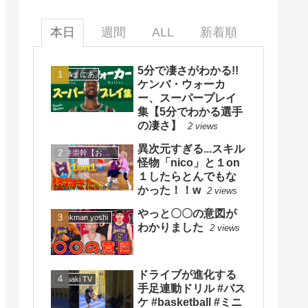
本日
週間
ALL
新着順
5分で凄さがわかる!!
NBAまにあ
ケンバ・ウォーカ
ー、スーパープレイ
集【5分でわかる選手
の凄さ】
2 views
異次元すぎる...スキル
大井崇幹【おおいたかよし】
怪物「nico」と１on
１したらとんでもな
かった！！w
2 views
やっと〇〇の意図が
dunkman yoshi
わかりました
2 views
ドライブが進化する
mituaki TV
手足連動ドリル #バス
ケ #basketball #ミニ