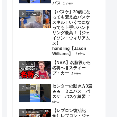
バス
1 view
【バスケ】39歳にな
バスケマニア
っても衰えぬバスケ
スキル！いくつにな
っても上手いハンド
リング最高！【ジェ
イソン・ウィリアム
ス】
handling【Jason
Williams】
1 view
【NBA】名脇役から
ハレルカ
名将へ || スティー
ブ・カー
1 view
センターの動き方3選
mituaki TV
🔥🔥 ミニバス バ
スケ バスケ練習
1
view
【レブロン復活記
NBA Rakuten 公式チャンネル
念】レブロン・ジェ