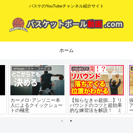
バスケのYouTubeチャンネル紹介サイト
ホーム
eHoops / イー・フープス
mituaki TV
カーメロ･アンソニー本
【知らなきゃ超損…】リ
人によるクイックシュー
バウンドのコツと超効果
トの極意
的な練習法を解説！ ミ
ニバス練習 ミニバス上
達 バスケ練習方法