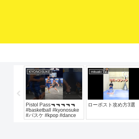
KYONOSUKE
mituaki TV
対コレや
Pistol Pass🔫🔫🔫🔫🔫
ローポスト攻め方3選
ールをも
#basketball #kyonosuke
 ミニバ
#バスケ #kpop #dance
バス上達
ミニバス