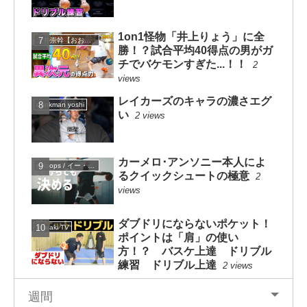
1on1怪物「井上りょう」に全
大井崇幹【おおいたかよし】
勝！？試合平均40得点の男がガ
チでバケモンすぎた...！！
2
views
レイカーズのキャラの濃さエグ
dunkman yoshi
い
2 views
カーメロ･アンソニー本人によ
eHoops / イー・フープス
るクイックシュートの極意
2
views
ダブドリにならないポケット！
mituaki TV
ポイントは「肩」の使い
方！？ バスケ上達 ドリブル
練習 ドリブル上達
2 views
週間