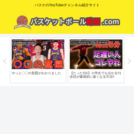
バスケのYouTubeチャンネル紹介サイト
dunkman yoshi
コニーのドリブルスクール
mi
o」
やっと〇〇の意図がわかりました
【たった5分】小学生でも分かる!!1
【脱
歩目が爆発的に速くなる方法!!
で
バ
習