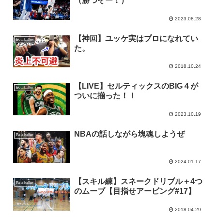
（勝つぞー！）
2023.08.28
【神回】ユッケ実はプロになれてい
Be a baller
た。
2018.10.24
【LIVE】セルティックスのBIG４が
Be a baller
ついに揃った！！
2023.10.19
NBAの話しながら塊魂しようぜ
Be a baller
2024.01.17
【スキル練】スネークドリブル＋4つ
Be a baller
のムーブ【目指せアービング#17】
2018.04.29