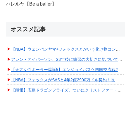
ハレルヤ【Be a baller】
オススメ記事
【NBA】ウェンバンヤマ+フォックスとかいう化け物コンビが爆誕してしまうwwwwwwwwww
アレン・アイバーソン、23年後に練習の大切さに気づいてしまうwwwwwwwwwwww
【天才女性ボーラー爆誕⁉︎】エンジョイバスケ四国交流戦2025 in 香川③ #エアボーズ #427
【NBA】フォックスがSASと4年2億2900万ドル契約！長期確保しPO進出へ期待高まる
【朗報】広島ドラゴンフライズ、ついにクリストファー・スミス獲得キタ━━━━(ﾟ∀ﾟ)━━━━!!