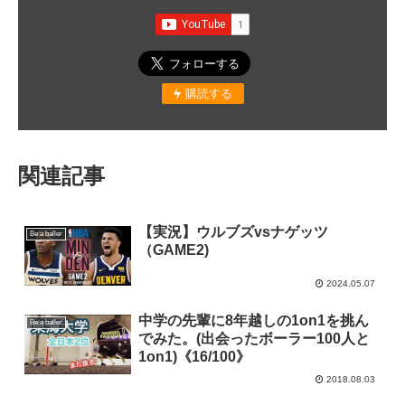
購読する
関連記事
【実況】ウルブズvsナゲッツ
Be a baller
（GAME2)
2024.05.07
中学の先輩に8年越しの1on1を挑ん
Be a baller
でみた。(出会ったボーラー100人と
1on1)《16/100》
2018.08.03