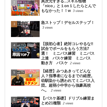
異次元すぎる...スキル怪物
大井崇幹【おおいたかよし】
「nico」と１on１したらとんで
もなかった！！w
3 views
急ストップ！デセルステップ！
バスケマニア
3 views
【脱初心者】絶対コレやるな!!
mituaki TV
試合でボールをもらう方法7
選！ ミニバス練習 ミニバス
上達 バスケ練習 ミニバス
動き方 バスケ
2 views
【経歴】みつあきってどんな
mituaki TV
人？指導者になるまでの経歴。
幼馴染から誘われてミニバス入
団。超弱小中学から強豪高校
へ。
2 views
【バスケ基礎】ドリブル練習ま
コニーのドリブルスクール
とめ21種類
2 views