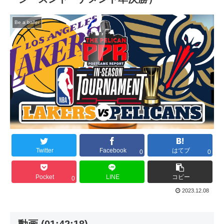
Be a baller
Twitter
Facebook
はてブ
0
0
Pocket
LINE
コピー
0
2023.12.08