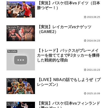
【実況】バスケ/日本vsドイツ（日本
Be a baller
勝つぞー！）
2023.08.25
【実況】レイカーズvsナゲッツ
Be a baller
（GAME2）
2024.04.23
【トレード】バックスがプレーメイ
Be a baller
カーを捨ててまでPJタッカーを獲得
した戦術的な理由
2021.03.23
【LIVE】NBAの話でもしようぜ（プ
Be a baller
レシーズン）
2025.10.09
【実況】バスケ/日本vsフィンランド
Be a baller