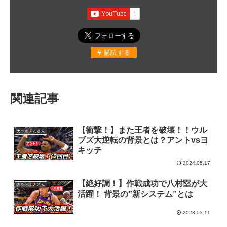
購読する
関連記事
【衝撃！】また王者を破壊！！ウル
カツオくんさん
ブズ大逆転の背景とは？アントvsヨ
キッチ
2024.05.17
【絶好調！】作戦成功で八村塁が大
カツオくんさん
活躍！ 背景の”新システム”とは
2023.03.11