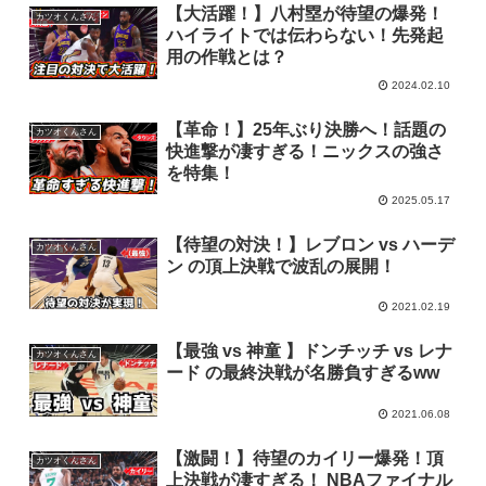
【大活躍！】八村塁が待望の爆発！
カツオくんさん
ハイライトでは伝わらない！先発起
用の作戦とは？
2024.02.10
【革命！】25年ぶり決勝へ！話題の
カツオくんさん
快進撃が凄すぎる！ニックスの強さ
を特集！
2025.05.17
【待望の対決！】レブロン vs ハーデ
カツオくんさん
ン の頂上決戦で波乱の展開！
2021.02.19
【最強 vs 神童 】ドンチッチ vs レナ
カツオくんさん
ード の最終決戦が名勝負すぎるww
2021.06.08
【激闘！】待望のカイリー爆発！頂
カツオくんさん
上決戦が凄すぎる！ NBAファイナル