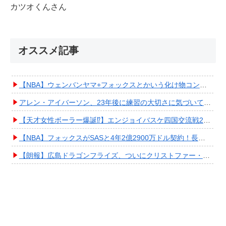
カツオくんさん
オススメ記事
【NBA】ウェンバンヤマ+フォックスとかいう化け物コンビが爆誕してしまうwwwwwwwwww
アレン・アイバーソン、23年後に練習の大切さに気づいてしまうwwwwwwwwwwww
【天才女性ボーラー爆誕⁉︎】エンジョイバスケ四国交流戦2025 in 香川③ #エアボーズ #427
【NBA】フォックスがSASと4年2億2900万ドル契約！長期確保しPO進出へ期待高まる
【朗報】広島ドラゴンフライズ、ついにクリストファー・スミス獲得キタ━━━━(ﾟ∀ﾟ)━━━━!!