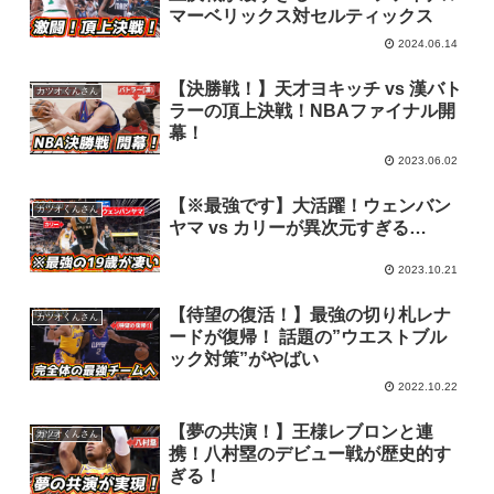
マーベリックス対セルティックス
2024.06.14
【決勝戦！】天才ヨキッチ vs 漢バト
カツオくんさん
ラーの頂上決戦！NBAファイナル開
幕！
2023.06.02
【※最強です】大活躍！ウェンバン
カツオくんさん
ヤマ vs カリーが異次元すぎる…
2023.10.21
【待望の復活！】最強の切り札レナ
カツオくんさん
ードが復帰！ 話題の”ウエストブル
ック対策”がやばい
2022.10.22
【夢の共演！】王様レブロンと連
カツオくんさん
携！八村塁のデビュー戦が歴史的す
ぎる！