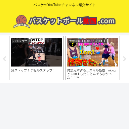
バスケのYouTubeチャンネル紹介サイト
dunkman yoshi
コニーのドリブルスクール
コ
o」
やっと〇〇の意図がわかりました
【すぐ使える】相手を置き去り!! 抜
【た
けるタイミングは00です。
歩目