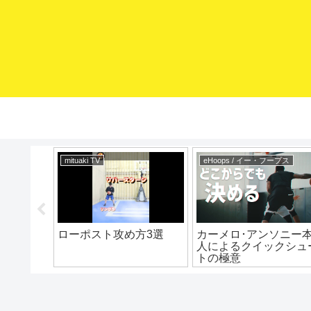
mituaki TV
eHoops / イー・フープス
対コレや
ローポスト攻め方3選
カーメロ･アンソニー
ールをも
人によるクイックシュ
 ミニバ
トの極意
バス上達
ミニバス