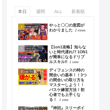
本日
週間
ALL
新着順
やっと〇〇の意図が
dunkman yoshi
わかりました
2 views
【1on1攻略】知らな
コニーのドリブルスクール
いと時代遅れ!? 1ON1
が簡単になるドリブ
ルスキル!!
1 view
ディフェンスの時の
mituaki TV
間合いの基本！！3つ
の間合いの取り方を
マスターしよう！！
バスケ練習方法！初
心者でも上手くな
る！
1 view
『神回』スリーポイ
KYONOSUKE