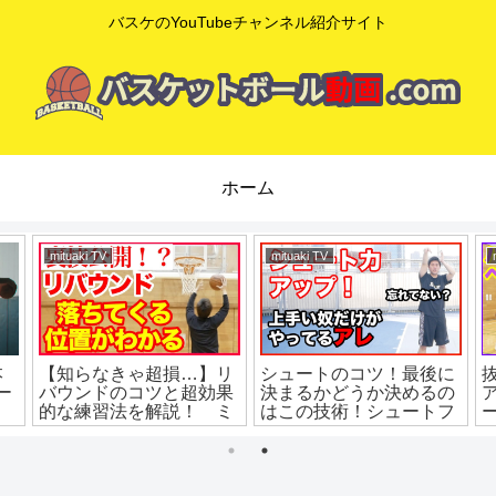
バスケのYouTubeチャンネル紹介サイト
ホーム
mituaki TV
mituaki TV
本
【知らなきゃ超損…】リ
シュートのコツ！最後に
ー
バウンドのコツと超効果
決まるかどうか決めるの
的な練習法を解説！ ミ
はこの技術！シュートフ
ニバス練習 ミニバス上
ォロースルーの基本！バ
達 バスケ練習方法
スケ練習方法！初心者で
も上手くなる！