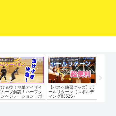
mituaki TV
エアボーズ【Airbowz 】
バスケマ
抜ける技！簡単アイザイ
【バスケ練習グッズ】ボ
急スト
アムーブ解説！ハーフタ
ールリターン（スポルデ
ップ！
ーンヘジテーション！ポ
ィング8352S）
イントと練習法！バスケ
SPALDING Basketball
練習方法！初心者でもう
Return エアボーズ#275
まくなる！