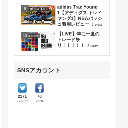
adidas Trae Young
エアボーズ【Airbowz 】
1【アディダス トレイ
ヤング1】NBAバッシ
ュ着用レビュー
1 view
【LIVE】年に一度の
Be a baller
トレード祭
り！！！！！
1 view
SNSアカウント
2171
70
フォロワー
いいね