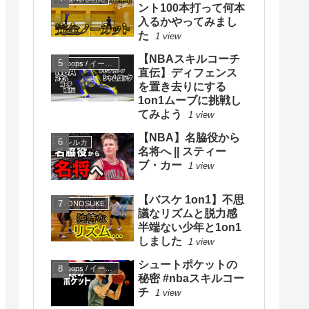
ント100本打って何本
入るかやってみまし
た
1 view
【NBAスキルコーチ
eHoops / イー・フープス
直伝】ディフェンス
を置き去りにする
1on1ムーブに挑戦し
てみよう
1 view
【NBA】名脇役から
ハレルカ
名将へ || スティー
ブ・カー
1 view
【バスケ 1on1】不思
KYONOSUKE
議なリズムと脱力感
半端ない少年と1on1
しました
1 view
シュートポケットの
eHoops / イー・フープス
秘密 #nbaスキルコー
チ
1 view