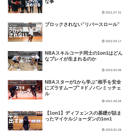
な事
2021.07.31
ブロックされない”リバースロール”
eHoops / イー・フープス
2022.03.17
NBAスキルコーチ同士の1on1はどん
eHoops / イー・フープス
なプレイが生まれるのか
2023.05.06
NBAスターが1から学ぶ”相手を安全
eHoops / イー・フープス
にズラすムーブ” #ドノバンミッチェ
ル
2021.09.28
【1on1】ディフェンスの基礎が詰ま
eHoops / イー・フープス
ったマイケルジョーダンの1on1
2023.01.29