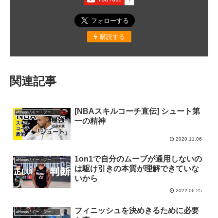
購読する
関連記事
[NBAスキルコーチ直伝] シュート第
eHoops / イー・フープス
一の精神
2020.11.06
1on1で自分のムーブが通用しないの
eHoops / イー・フープス
は駆け引きの本質が理解できていな
いから
2022.06.25
フィニッシュを決めきるために必要
eHoops / イー・フープス