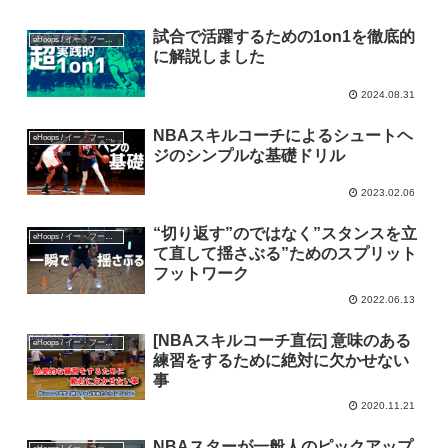
試合で活躍するための1on1を徹底的
eHoops / イー・フープス
に解説しました
2024.08.31
NBAスキルコーチによるシュートヘ
eHoops / イー・フープス
ジのシンプルな基礎ドリル
2023.02.06
“切り返す”のではなく”スタンスを立
eHoops / イー・フープス
て直して揺さぶる”ためのスプリット
フットワーク
2022.06.13
[NBAスキルコーチ直伝] 意味のある
eHoops / イー・フープス
練習をするために絶対に欠かせない
事
2020.11.21
NBAスターが一般人のピックアップ