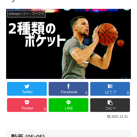
eHoops / イー・フープス
Twitter
Facebook
はてブ
0
0
Pocket
LINE
コピー
0
2021.12.21