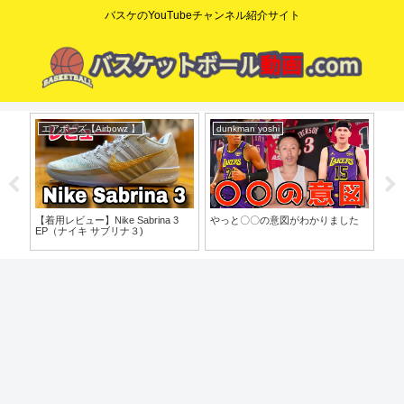
バスケのYouTubeチャンネル紹介サイト
エアボーズ【Airbowz 】
dunkman yoshi
ニ
o」
【着用レビュー】Nike Sabrina 3
やっと〇〇の意図がわかりました
【N
EP（ナイキ サブリナ３)