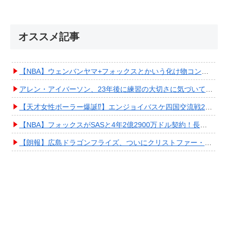
オススメ記事
【NBA】ウェンバンヤマ+フォックスとかいう化け物コンビが爆誕してしまうwwwwwwwwww
アレン・アイバーソン、23年後に練習の大切さに気づいてしまうwwwwwwwwwwww
【天才女性ボーラー爆誕⁉︎】エンジョイバスケ四国交流戦2025 in 香川③ #エアボーズ #427
【NBA】フォックスがSASと4年2億2900万ドル契約！長期確保しPO進出へ期待高まる
【朗報】広島ドラゴンフライズ、ついにクリストファー・スミス獲得キタ━━━━(ﾟ∀ﾟ)━━━━!!