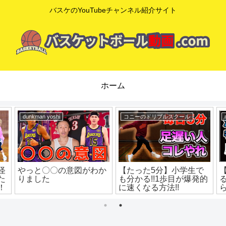
バスケのYouTubeチャンネル紹介サイト
ホーム
eHoops / イー・フープス
mituaki TV
時
カーメロ･アンソニー本
シュートのコツ！最後に
人によるクイックシュー
決まるかどうか決めるの
トの極意
はこの技術！シュートフ
ォロースルーの基本！バ
スケ練習方法！初心者で
も上手くなる！