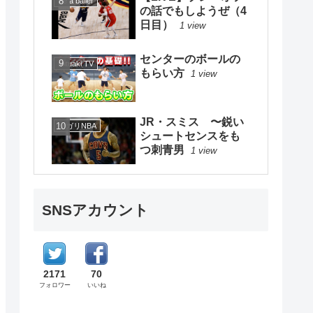
Be a baller
の話でもしようぜ（4
日目）
1 view
センターのボールの
mituaki TV
もらい方
1 view
JR・スミス 〜鋭い
ソガリNBA
シュートセンスをも
つ刺青男
1 view
SNSアカウント
2171
70
フォロワー
いいね