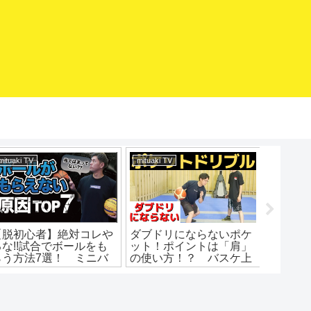
mituaki TV
mituaki TV
バスケマ
【経歴】みつあきってど
抜ける技！簡単アイザイ
急スト
んな人？指導者になるま
アムーブ解説！ハーフタ
ップ！
での経歴。幼馴染から誘
ーンヘジテーション！ポ
われてミニバス入団。超
イントと練習法！バスケ
弱小中学から強豪高校
練習方法！初心者でもう
へ。
まくなる！