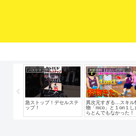
mituaki TV
大井崇幹【おおいたかよし】
ないポケ
ローポスト攻め方3選
「大井たかよし」高校
は「肩」
代プレーまとめ！！
バスケ上
習 ドリ