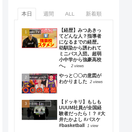
本日
週間
ALL
新着順
【経歴】みつあきっ
mituaki TV
てどんな人？指導者
になるまでの経歴。
幼馴染から誘われて
ミニバス入団。超弱
小中学から強豪高校
へ。
2 views
やっと〇〇の意図が
dunkman yoshi
わかりました
2 views
【ドッキリ】もしも
大井崇幹【おおいたかよし】
UUUM社員が全国経
験者だったら！？ #大
井たかよし #バスケ
#basketball
1 view