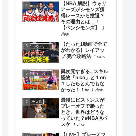
【NBA 解説】ウォリ
Green tv
アーズがシモンズ獲
得レースから撤退？
その理由とは…！
【ベンシモンズ】
1
view
【たった1動画で全て
コニーのドリブルスクール
がわかる】レイアッ
プ 完全攻略法
1 view
異次元すぎる...スキル
大井崇幹【おおいたかよし】
怪物「nico」と１on
１したらとんでもな
かった！！w
1 view
最後にピストンズが
ニコラス武
プレーオフで勝った
とき、世界はどうな
っていた？#NBA #バ
スケ
1 view
【LIVE】プレーオフ