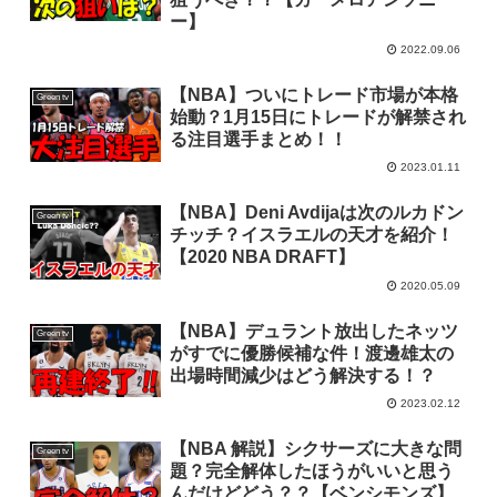
ー】
2022.09.06
【NBA】ついにトレード市場が本格
Green tv
始動？1月15日にトレードが解禁され
る注目選手まとめ！！
2023.01.11
【NBA】Deni Avdijaは次のルカドン
Green tv
チッチ？イスラエルの天才を紹介！
【2020 NBA DRAFT】
2020.05.09
【NBA】デュラント放出したネッツ
Green tv
がすでに優勝候補な件！渡邊雄太の
出場時間減少はどう解決する！？
2023.02.12
【NBA 解説】シクサーズに大きな問
Green tv
題？完全解体したほうがいいと思う
んだけどどう？？【ベンシモンズ】