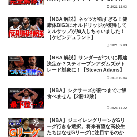
2021.12.03
【NBA 解説】ネッツが強すぎる！健
Green tv
康体BIG3にオルドリッジが復帰して
ミルサップが加入しちゃいました！
【ケビンデュラント】
2021.09.03
【NBA 解説】サンダーがついに再建
Green tv
決定か？スティーブンアダムズがト
レード対象に！【Steven Adams】
2019.10.04
【NBA】シクサーズが勝つまでご飯
Green tv
食べません【2勝12敗】
2024.11.22
【NBA】ジェイレングリーンがGリ
Green tv
ーグ行きを選択。将来有望な高校生
たちはなぜGリーグに注目するのか