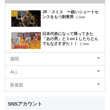
JR・スミス 〜鋭いシュートセ
ソガリNBA
ンスをもつ刺青男
1 view
日本代表になって帰ってきた
大井崇幹【おおいたかよし】
「あの男」と１on１したらとん
でもなさすぎた！！
1 view
週間
ALL
新着順
SNSアカウント