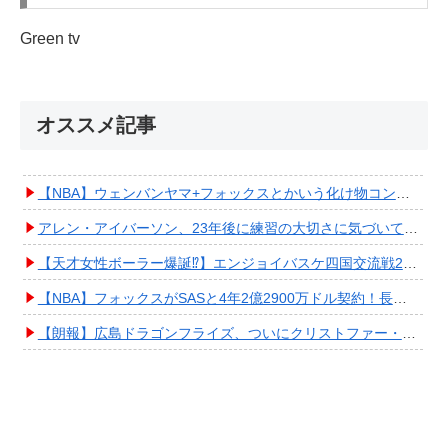
Green tv
オススメ記事
【NBA】ウェンバンヤマ+フォックスとかいう化け物コンビが爆誕してしまうwwwwwwwwww
アレン・アイバーソン、23年後に練習の大切さに気づいてしまうwwwwwwwwwwww
【天才女性ボーラー爆誕⁉︎】エンジョイバスケ四国交流戦2025 in 香川③ #エアボーズ #427
【NBA】フォックスがSASと4年2億2900万ドル契約！長期確保しPO進出へ期待高まる
【朗報】広島ドラゴンフライズ、ついにクリストファー・スミス獲得キタ━━━━(ﾟ∀ﾟ)━━━━!!