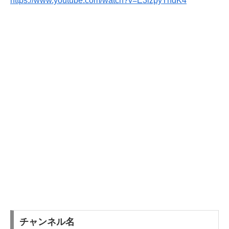
https://www.youtube.com/watch?v=E3izpyTndK4
チャンネル名