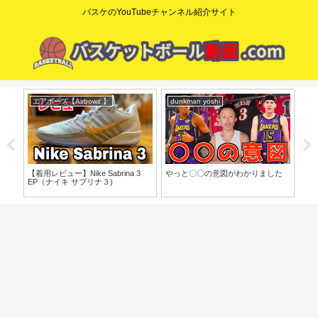
バスケのYouTubeチャンネル紹介サイト
エアボーズ【Airbowz 】
dunkman yoshi
コ
o」
【着用レビュー】Nike Sabrina 3
やっと〇〇の意図がわかりました
【た
EP（ナイキ サブリナ３)
歩目