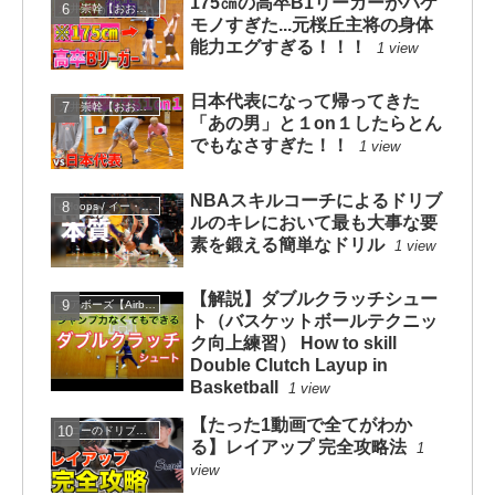
175㎝の高卒B1リーガーがバケ
大井崇幹【おおいたかよし】
モノすぎた...元桜丘主将の身体
能力エグすぎる！！！
1 view
日本代表になって帰ってきた
大井崇幹【おおいたかよし】
「あの男」と１on１したらとん
でもなさすぎた！！
1 view
NBAスキルコーチによるドリブ
eHoops / イー・フープス
ルのキレにおいて最も大事な要
素を鍛える簡単なドリル
1 view
【解説】ダブルクラッチシュー
エアボーズ【Airbowz 】
ト（バスケットボールテクニッ
ク向上練習） How to skill
Double Clutch Layup in
Basketball
1 view
【たった1動画で全てがわか
コニーのドリブルスクール
る】レイアップ 完全攻略法
1
view