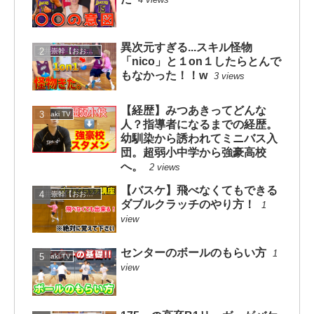
異次元すぎる...スキル怪物
大井崇幹【おおいたかよし】
「nico」と１on１したらとんで
もなかった！！w
3 views
【経歴】みつあきってどんな
mituaki TV
人？指導者になるまでの経歴。
幼馴染から誘われてミニバス入
団。超弱小中学から強豪高校
へ。
2 views
【バスケ】飛べなくてもできる
大井崇幹【おおいたかよし】
ダブルクラッチのやり方！
1
view
センターのボールのもらい方
1
mituaki TV
view