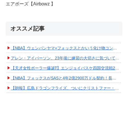
エアボーズ【Airbowz 】
オススメ記事
【NBA】ウェンバンヤマ+フォックスとかいう化け物コンビが爆誕してしまうwwwwwwwwww
アレン・アイバーソン、23年後に練習の大切さに気づいてしまうwwwwwwwwwwww
【天才女性ボーラー爆誕⁉︎】エンジョイバスケ四国交流戦2025 in 香川③ #エアボーズ #427
【NBA】フォックスがSASと4年2億2900万ドル契約！長期確保しPO進出へ期待高まる
【朗報】広島ドラゴンフライズ、ついにクリストファー・スミス獲得キタ━━━━(ﾟ∀ﾟ)━━━━!!