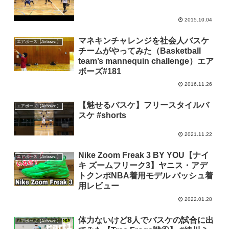
2015.10.04
マネキンチャレンジを社会人バスケ
エアボーズ【Airbowz 】
チームがやってみた（Basketball
team’s mannequin challenge）エア
ボーズ#181
2016.11.26
【魅せるバスケ】フリースタイルバ
エアボーズ【Airbowz 】
スケ #shorts
2021.11.22
Nike Zoom Freak 3 BY YOU【ナイ
エアボーズ【Airbowz 】
キ ズームフリーク3】ヤニス・アデ
トクンポNBA着用モデル バッシュ着
用レビュー
2022.01.28
体力ないけど8人でバスケの試合に出
エアボーズ【Airbowz 】