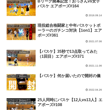
Bリーグ開幕記念！おっさんvs女子
エアボーズ【Airbowz 】
バスケ エアボーズ#164
2016.09.14
現役総合格闘家と中年バスケットボ
エアボーズ【Airbowz 】
ーラーのガチンコ対決【1on1】エア
ボーズ#361
2021.07.06
【バスケ】35秒で13点取ってみた
エアボーズ【Airbowz 】
（1回目）エアボーズ#371
2021.11.06
【バスケ】何か届いたので開封の儀
エアボーズ【Airbowz 】
2022.04.26
25人同時にバスケ【12人vs13人】エ
エアボーズ【Airbowz 】
アボーズ#108