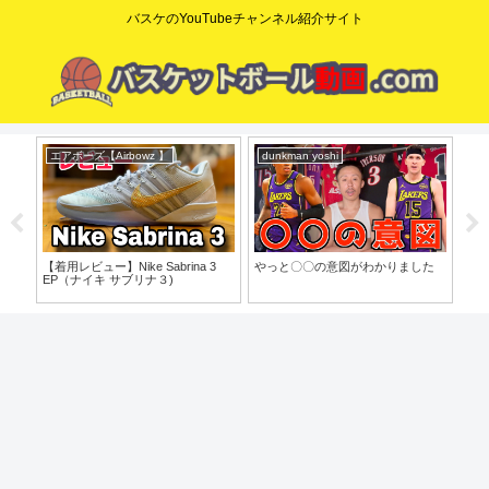
バスケのYouTubeチャンネル紹介サイト
エアボーズ【Airbowz 】
dunkman yoshi
コ
o」
【着用レビュー】Nike Sabrina 3
やっと〇〇の意図がわかりました
【た
EP（ナイキ サブリナ３)
歩目