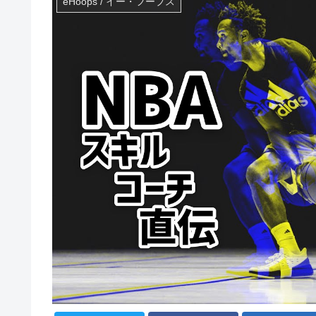
eHoops / イー・フープス