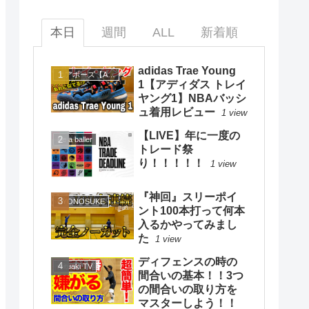
本日
週間
ALL
新着順
adidas Trae Young
エアボーズ【Airbowz 】
1【アディダス トレイ
ヤング1】NBAバッシ
ュ着用レビュー
1 view
【LIVE】年に一度の
Be a baller
トレード祭
り！！！！！
1 view
『神回』スリーポイ
KYONOSUKE
ント100本打って何本
入るかやってみまし
た
1 view
ディフェンスの時の
mituaki TV
間合いの基本！！3つ
の間合いの取り方を
マスターしよう！！