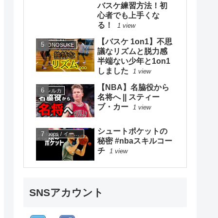
バスケ練習方法！初
心者でも上手くな
る！
1 view
【バスケ 1on1】不思
KYONOSUKE
議なリズムと脱力感
半端ない少年と1on1
しました
1 view
【NBA】名脇役から
ハレルカ
名将へ || スティー
ブ・カー
1 view
シュートポケットの
eHoops / イー・フープス
秘密 #nbaスキルコー
チ
1 view
SNSアカウント