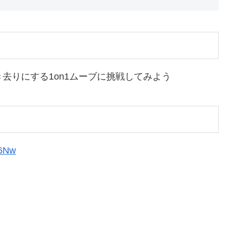
去りにする1on1ムーブに挑戦してみよう
96Nw