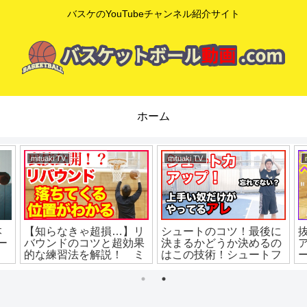
バスケのYouTubeチャンネル紹介サイト
ホーム
mituaki TV
mituaki TV
本
【知らなきゃ超損…】リ
シュートのコツ！最後に
ー
バウンドのコツと超効果
決まるかどうか決めるの
的な練習法を解説！ ミ
はこの技術！シュートフ
ニバス練習 ミニバス上
ォロースルーの基本！バ
達 バスケ練習方法
スケ練習方法！初心者で
も上手くなる！