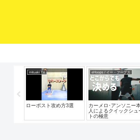
mituaki TV
eHoops / イー・フープス
対コレや
ローポスト攻め方3選
カーメロ･アンソニー
ールをも
人によるクイックシュ
 ミニバ
トの極意
バス上達
ミニバス