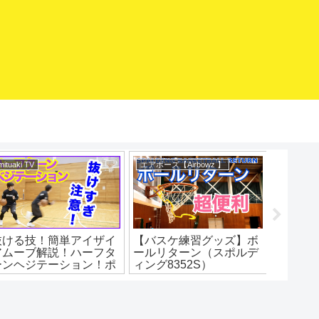
mituaki TV
エアボーズ【Airbowz 】
バスケマ
抜ける技！簡単アイザイ
【バスケ練習グッズ】ボ
急スト
アムーブ解説！ハーフタ
ールリターン（スポルデ
ップ！
ーンヘジテーション！ポ
ィング8352S）
イントと練習法！バスケ
SPALDING Basketball
練習方法！初心者でもう
Return エアボーズ#275
まくなる！