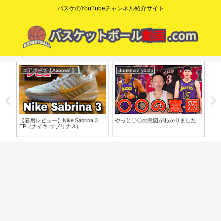
バスケのYouTubeチャンネル紹介サイト
エアボーズ【Airbowz 】
dunkman yoshi
ニ
o」
【着用レビュー】Nike Sabrina 3
やっと〇〇の意図がわかりました
【N
EP（ナイキ サブリナ３)