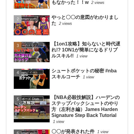
もなかった！！w
2 views
やっと〇〇の意図がわかりまし
dunkman yoshi
た
2 views
【1on1攻略】知らないと時代遅
コニーのドリブルスクール
れ!? 1ON1が簡単になるドリブ
ルスキル!!
1 view
シュートポケットの秘密 #nba
eHoops / イー・フープス
スキルコーチ
1 view
【NBA必殺技解説】ハーデンの
エアボーズ【Airbowz 】
ステップバックシュートのやり
方（左利き編）James Harden
Signature Step Back Tutorial
1 view
〇〇が発表された件
1 view
dunkman yoshi