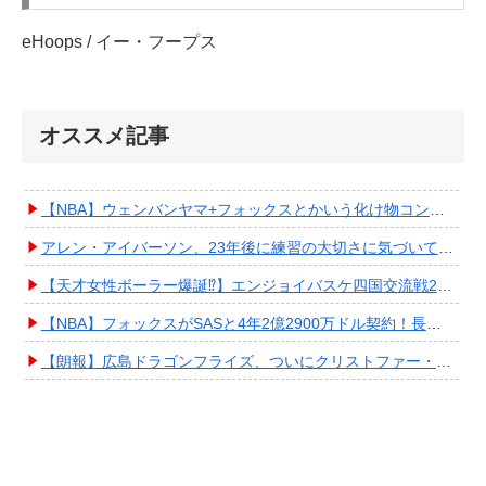
eHoops / イー・フープス
オススメ記事
【NBA】ウェンバンヤマ+フォックスとかいう化け物コンビが爆誕してしまうwwwwwwwwww
アレン・アイバーソン、23年後に練習の大切さに気づいてしまうwwwwwwwwwwww
【天才女性ボーラー爆誕⁉︎】エンジョイバスケ四国交流戦2025 in 香川③ #エアボーズ #427
【NBA】フォックスがSASと4年2億2900万ドル契約！長期確保しPO進出へ期待高まる
【朗報】広島ドラゴンフライズ、ついにクリストファー・スミス獲得キタ━━━━(ﾟ∀ﾟ)━━━━!!