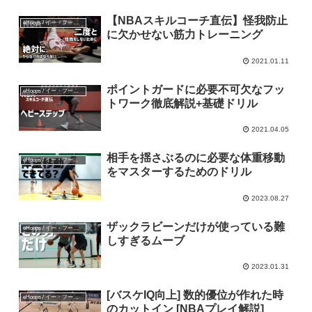
【NBAスキルコーチ直伝】怪我防止
eHoops / イー・フープス
に欠かせない筋力トレーニング
2021.01.11
ポイントガードに必要不可欠なフッ
eHoops / イー・フープス
トワーク徹底解説+基礎ドリル
2021.04.05
相手を揺さぶるのに必要な体重移動
eHoops / イー・フープス
をマスターするためのドリル
2023.08.27
ザックラビーンだけが使っている難
eHoops / イー・フープス
しすぎるムーブ
2023.01.31
[バスケIQ向上] 数的優位が作れた時
eHoops / イー・フープス
のカットイン [NBAプレイ解説]