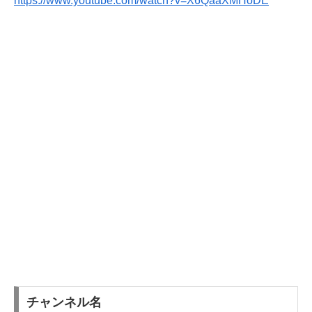
https://www.youtube.com/watch?v=X6QaaXMHoDE
チャンネル名