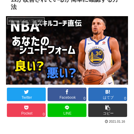
法
eHoops / イー・フープス
Twitter
Facebook
はてブ
0
0
Pocket
LINE
コピー
0
2021.01.16