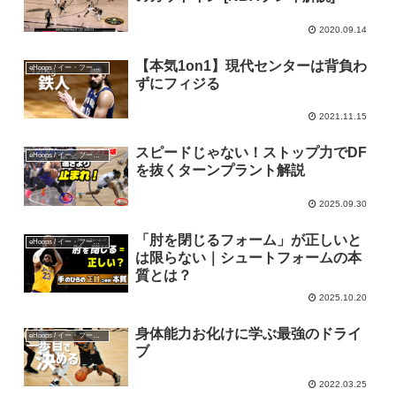
2020.09.14
【本気1on1】現代センターは背負わ
eHoops / イー・フープス
ずにフィジる
2021.11.15
スピードじゃない！ストップ力でDF
eHoops / イー・フープス
を抜くターンプラント解説
2025.09.30
「肘を閉じるフォーム」が正しいと
eHoops / イー・フープス
は限らない｜シュートフォームの本
質とは？
2025.10.20
身体能力お化けに学ぶ最強のドライ
eHoops / イー・フープス
ブ
2022.03.25