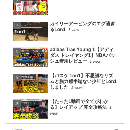
カイリーアービングのエグ過ぎ
eHoops / イー・フープス
る1on1
1 view
adidas Trae Young 1【アディ
エアボーズ【Airbowz 】
ダス トレイヤング1】NBAバッ
シュ着用レビュー
1 view
【バスケ 1on1】不思議なリズ
KYONOSUKE
ムと脱力感半端ない少年と1on1
しました
1 view
【たった1動画で全てがわか
コニーのドリブルスクール
る】レイアップ 完全攻略法
1
view