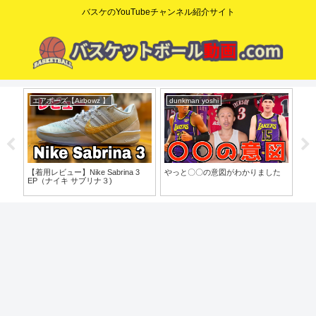
バスケのYouTubeチャンネル紹介サイト
エアボーズ【Airbowz 】
dunkman yoshi
コ
o」
【着用レビュー】Nike Sabrina 3
やっと〇〇の意図がわかりました
【た
EP（ナイキ サブリナ３)
歩目