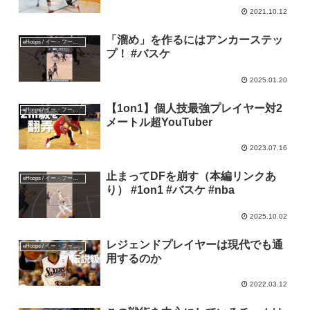
2021.10.12
「溜め」を作るにはアンカーステッ
eHoops / イー・フープス
プ！ #バスケ
2025.01.20
【1on1】個人技最強プレイヤー対2
eHoops / イー・フープス
メートル超YouTuber
2023.07.16
止まってDFを崩す（本編リンクあ
eHoops / イー・フープス
り） #1on1 #バスケ #nba
2025.10.02
レジェンドプレイヤーは現代でも通
eHoops / イー・フープス
用するのか
2022.03.12