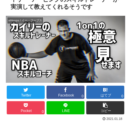
実演して教えてくれるそうです
eHoops / イー・フープス
Twitter
Facebook
はてブ
0
0
Pocket
LINE
コピー
0
2021.01.18