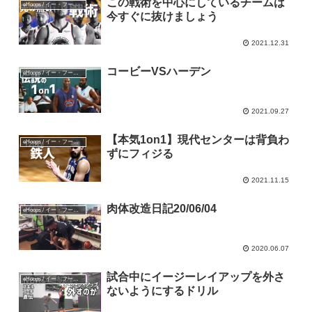
この戦術を中心にしているチームは
eHoops / イー・フープス
今すぐに抜けましょう
2021.12.31
コービーVSハーデン
eHoops / イー・フープス
2021.09.27
【本気1on1】現代センターは背負わ
eHoops / イー・フープス
ずにフィジる
2021.11.15
肉体改造日記20/06/04
eHoops / イー・フープス
2020.06.07
試合中にイージーレイアップを外さ
eHoops / イー・フープス
ないようにするドリル