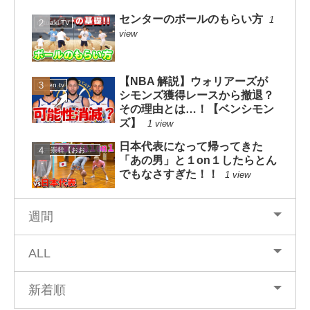
センターのボールのもらい方
1
mituaki TV
view
【NBA 解説】ウォリアーズが
Green tv
シモンズ獲得レースから撤退？
その理由とは…！【ベンシモン
ズ】
1 view
日本代表になって帰ってきた
大井崇幹【おおいたかよし】
「あの男」と１on１したらとん
でもなさすぎた！！
1 view
週間
ALL
新着順