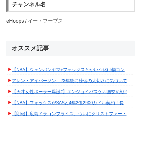
チャンネル名
eHoops / イー・フープス
オススメ記事
【NBA】ウェンバンヤマ+フォックスとかいう化け物コンビが爆誕してしまうwwwwwwwwww
アレン・アイバーソン、23年後に練習の大切さに気づいてしまうwwwwwwwwwwww
【天才女性ボーラー爆誕⁉︎】エンジョイバスケ四国交流戦2025 in 香川③ #エアボーズ #427
【NBA】フォックスがSASと4年2億2900万ドル契約！長期確保しPO進出へ期待高まる
【朗報】広島ドラゴンフライズ、ついにクリストファー・スミス獲得キタ━━━━(ﾟ∀ﾟ)━━━━!!