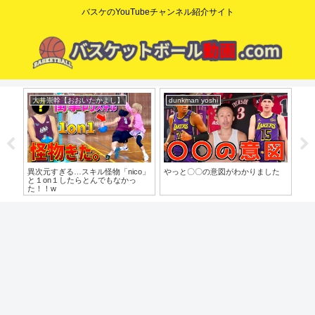
バスケのYouTubeチャンネル紹介サイト
大井崇幹【おおいたかよし】
dunkman yoshi
コ
異次元すぎる…スキル怪物「nico」
やっと〇〇の意図がわかりました
【た
と１on１したらとんでもなかっ
歩目
た！！w