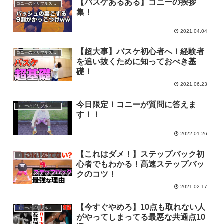
【バスケあるある】コニーの挨拶
コニーのドリブルスクール
集！
2021.04.04
【超大事】バスケ初心者へ！経験者
コニーのドリブルスクール
を追い抜くために知っておべき基
礎！
2021.06.23
今日限定！コニーが質問に答えま
コニーのドリブルスクール
す！！
2022.01.26
【これはダメ！】ステップバック初
コニーのドリブルスクール
心者でもわかる！高速ステップバッ
クのコツ！
2021.02.17
【今すぐやめろ】10点も取れない人
コニーのドリブルスクール
がやってしまってる最悪な共通点10