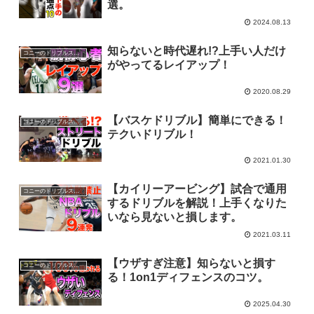
選。
2024.08.13
知らないと時代遅れ!?上手い人だけ
コニーのドリブルスクール
がやってるレイアップ！
2020.08.29
【バスケドリブル】簡単にできる！
コニーのドリブルスクール
テクいドリブル！
2021.01.30
【カイリーアービング】試合で通用
コニーのドリブルスクール
するドリブルを解説！上手くなりた
いなら見ないと損します。
2021.03.11
【ウザすぎ注意】知らないと損す
コニーのドリブルスクール
る！1on1ディフェンスのコツ。
2025.04.30