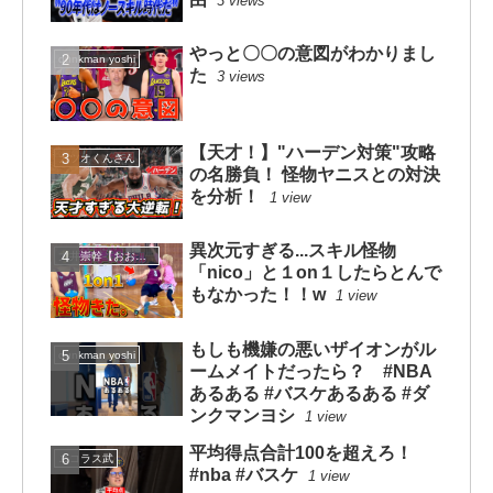
3 views
やっと〇〇の意図がわかりまし
dunkman yoshi
た
3 views
【天才！】"ハーデン対策"攻略
カツオくんさん
の名勝負！ 怪物ヤニスとの対決
を分析！
1 view
異次元すぎる...スキル怪物
大井崇幹【おおいたかよし】
「nico」と１on１したらとんで
もなかった！！w
1 view
もしも機嫌の悪いザイオンがル
dunkman yoshi
ームメイトだったら？ #NBA
あるある #バスケあるある #ダ
ンクマンヨシ
1 view
平均得点合計100を超えろ！
ニコラス武
#nba #バスケ
1 view