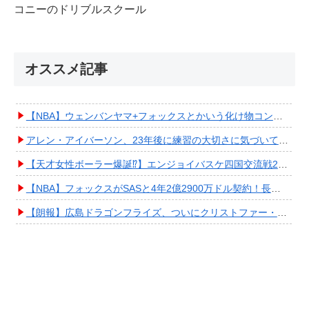
コニーのドリブルスクール
オススメ記事
【NBA】ウェンバンヤマ+フォックスとかいう化け物コンビが爆誕してしまうwwwwwwwwww
アレン・アイバーソン、23年後に練習の大切さに気づいてしまうwwwwwwwwwwww
【天才女性ボーラー爆誕⁉︎】エンジョイバスケ四国交流戦2025 in 香川③ #エアボーズ #427
【NBA】フォックスがSASと4年2億2900万ドル契約！長期確保しPO進出へ期待高まる
【朗報】広島ドラゴンフライズ、ついにクリストファー・スミス獲得キタ━━━━(ﾟ∀ﾟ)━━━━!!