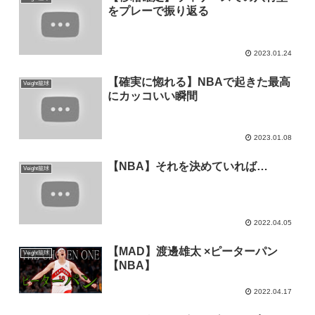
をプレーで振り返る
2023.01.24
【確実に惚れる】NBAで起きた最高
Veight籠球
にカッコいい瞬間
2023.01.08
【NBA】それを決めていれば…
Veight籠球
2022.04.05
【MAD】渡邊雄太 ×ピーターパン
Veight籠球
【NBA】
2022.04.17