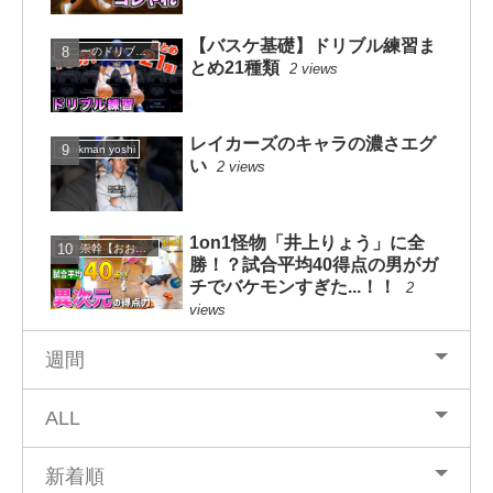
【バスケ基礎】ドリブル練習ま
コニーのドリブルスクール
とめ21種類
2 views
レイカーズのキャラの濃さエグ
dunkman yoshi
い
2 views
1on1怪物「井上りょう」に全
大井崇幹【おおいたかよし】
勝！？試合平均40得点の男がガ
チでバケモンすぎた...！！
2
views
週間
ALL
新着順