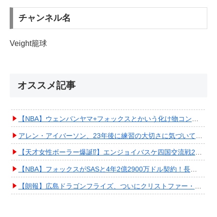
チャンネル名
Veight籠球
オススメ記事
【NBA】ウェンバンヤマ+フォックスとかいう化け物コンビが爆誕してしまうwwwwwwwwww
アレン・アイバーソン、23年後に練習の大切さに気づいてしまうwwwwwwwwwwww
【天才女性ボーラー爆誕⁉︎】エンジョイバスケ四国交流戦2025 in 香川③ #エアボーズ #427
【NBA】フォックスがSASと4年2億2900万ドル契約！長期確保しPO進出へ期待高まる
【朗報】広島ドラゴンフライズ、ついにクリストファー・スミス獲得キタ━━━━(ﾟ∀ﾟ)━━━━!!