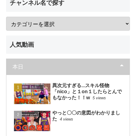
チャンネル名で探す
人気動画
本日
異次元すぎる...スキル怪物
大井崇幹【おおいたかよし】
「nico」と１on１したらとんで
もなかった！！w
5 views
やっと〇〇の意図がわかりまし
dunkman yoshi
た
4 views