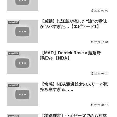
2022.07.06
【感動】比江島が流した“涙”の意味
Veight籠球
がヤバすぎた…【エピソード1】
2022.10.01
【MAD】Derrick Rose × 廻廻奇
Veight籠球
譚/Eve 【NBA】
2021.03.14
【快感】NBA渡邊雄太のスリーが気
Veight籠球
持ち良すぎる……
2023.01.15
【移籍確定】ウィザーズでの八村塁
Veight籠球