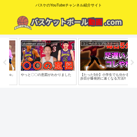
バスケのYouTubeチャンネル紹介サイト
dunkman yoshi
コニーのドリブルスクール
mi
o」
やっと〇〇の意図がわかりました
【たった5分】小学生でも分かる!!1
【脱
歩目が爆発的に速くなる方法!!
で
バ
習