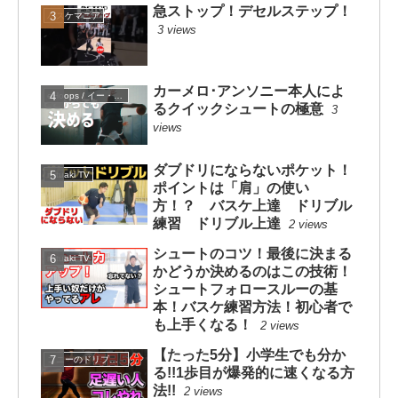
急ストップ！デセルステップ！
バスケマニア
3 views
カーメロ･アンソニー本人によ
eHoops / イー・フープス
るクイックシュートの極意
3
views
ダブドリにならないポケット！
mituaki TV
ポイントは「肩」の使い
方！？ バスケ上達 ドリブル
練習 ドリブル上達
2 views
シュートのコツ！最後に決まる
mituaki TV
かどうか決めるのはこの技術！
シュートフォロースルーの基
本！バスケ練習方法！初心者で
も上手くなる！
2 views
【たった5分】小学生でも分か
コニーのドリブルスクール
る!!1歩目が爆発的に速くなる方
法!!
2 views