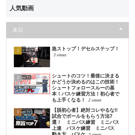
人気動画
本日
急ストップ！デセルステップ！
バスケマニア
3 views
シュートのコツ！最後に決まる
mituaki TV
かどうか決めるのはこの技術！
シュートフォロースルーの基
本！バスケ練習方法！初心者で
も上手くなる！
2 views
【脱初心者】絶対コレやるな!!
mituaki TV
試合でボールをもらう方法7
選！ ミニバス練習 ミニバス
上達 バスケ練習 ミニバス
動き方 バスケ
2 views