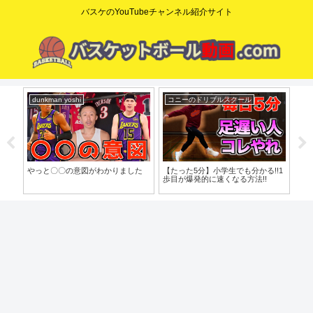
バスケのYouTubeチャンネル紹介サイト
dunkman yoshi
コニーのドリブルスクール
mi
o」
やっと〇〇の意図がわかりました
【たった5分】小学生でも分かる!!1
【脱
歩目が爆発的に速くなる方法!!
で
バ
習