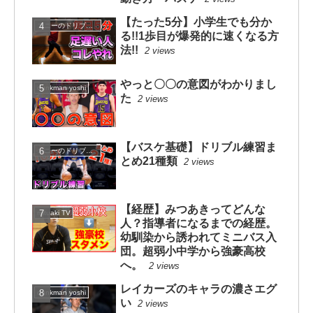
【たった5分】小学生でも分か
コニーのドリブルスクール
る!!1歩目が爆発的に速くなる方
法!!
2 views
やっと〇〇の意図がわかりまし
dunkman yoshi
た
2 views
【バスケ基礎】ドリブル練習ま
コニーのドリブルスクール
とめ21種類
2 views
【経歴】みつあきってどんな
mituaki TV
人？指導者になるまでの経歴。
幼馴染から誘われてミニバス入
団。超弱小中学から強豪高校
へ。
2 views
レイカーズのキャラの濃さエグ
dunkman yoshi
い
2 views