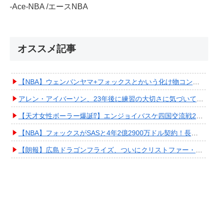
-Ace-NBA /エースNBA
オススメ記事
【NBA】ウェンバンヤマ+フォックスとかいう化け物コンビが爆誕してしまうwwwwwwwwww
アレン・アイバーソン、23年後に練習の大切さに気づいてしまうwwwwwwwwwwww
【天才女性ボーラー爆誕⁉︎】エンジョイバスケ四国交流戦2025 in 香川③ #エアボーズ #427
【NBA】フォックスがSASと4年2億2900万ドル契約！長期確保しPO進出へ期待高まる
【朗報】広島ドラゴンフライズ、ついにクリストファー・スミス獲得キタ━━━━(ﾟ∀ﾟ)━━━━!!