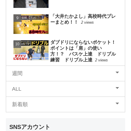
「大井たかよし」高校時代プレ
大井崇幹【おおいたかよし】
ーまとめ！！
2 views
ダブドリにならないポケット！
mituaki TV
ポイントは「肩」の使い
方！？ バスケ上達 ドリブル
練習 ドリブル上達
2 views
週間
ALL
新着順
SNSアカウント