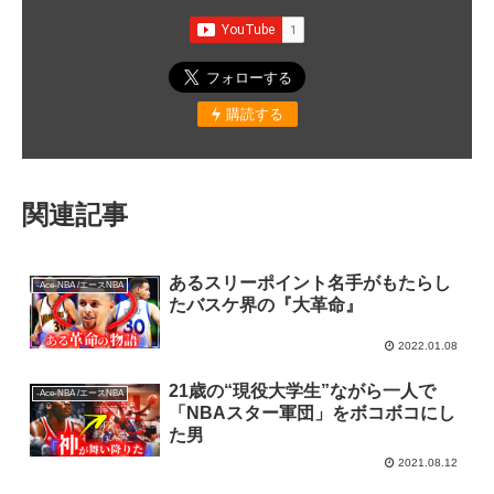
購読する
関連記事
あるスリーポイント名手がもたらし
-Ace-NBA /エースNBA
たバスケ界の『大革命』
2022.01.08
21歳の“現役大学生”ながら一人で
-Ace-NBA /エースNBA
「NBAスター軍団」をボコボコにし
た男
2021.08.12