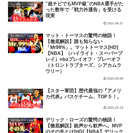
”超チビでもMVP級”のNBA選手がた
-Ace-NBA /エースNBA
った数年で「戦力外通告」を受ける
現実
2021.08.27
マット・トーマスの驚愕の物語！
-Ace-NBA /エースNBA
【徹底解説】誰も知らない
「Mr99%」。マットトーマス[HD]
【NBA】（ハイライト・スーパープ
レイ）nbaプレイオフ・プレーオフ
（トロントラプターズ、シアカムラ
ウリー）
2020.09.08
【スター軍団】歴代最強の『アメリ
-Ace-NBA /エースNBA
カ代表』バスケチーム、TOP５！。
2021.02.23
デリック・ローズの驚愕の物語！
-Ace-NBA /エースNBA
【徹底解説】銃声から歓声へ。MVP
のその先とは[HD]【NBA】デリック