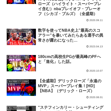
ローズ（ハイライト・スーパープレ
イ含む）nbaプレイオフ・プレーオ
フ（シカゴ・ブルズ）（全盛期）
2020.09.11
数字を使ってNBA史上”最高のスコ
-Ace-NBA /エースNBA
アラー”を暴いてみたらある選手の異
常さが露わになった…
2023.04.13
180cmの高校生PGが最高峰のPFへ
-Ace-NBA /エースNBA
と「進化」した話。
2020.10.07
【全盛期】デリックローズ「永遠の
-Ace-NBA /エースNBA
MVP」スーパープレイ集！[HD]
【NBA】（デリック・ローズ）
2020.08.01
“ステフィンカリー・シューティング
-Ace-NBA /エースNBA