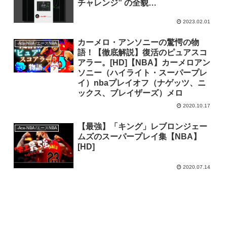
チャレンジ” の全貌…
2023.02.01
カーメロ・アンソニーの驚愕の物
-Ace-NBA /エースNBA
語！【徹底解説】復活のピュアスコ
アラー。[HD]【NBA】カーメロアン
ソニー（ハイライト・スーパープレ
イ）nbaプレイオフ（ナゲッツ、ニ
ックス、ブレイザーズ）メロ
2020.10.17
【最強】「キング」レブロンジェー
-Ace-NBA /エースNBA
ムズのスーパープレイ集【NBA】
[HD]
2020.07.14