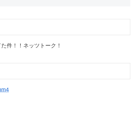
てた件！！ネッツトーク！
pnm4