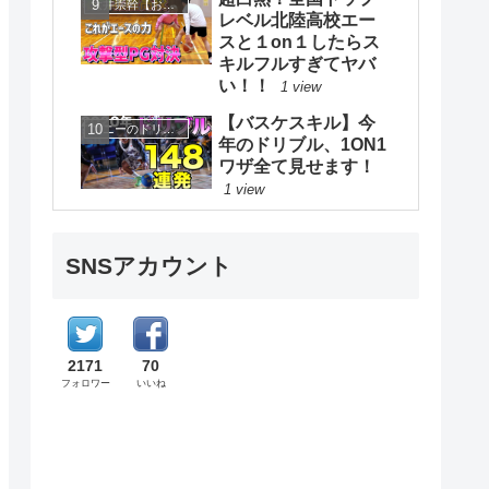
大井崇幹【おおいたかよし】
レベル北陸高校エー
スと１on１したらス
キルフルすぎてヤバ
い！！
1 view
【バスケスキル】今
コニーのドリブルスクール
年のドリブル、1ON1
ワザ全て見せます！
1 view
SNSアカウント
2171
70
フォロワー
いいね