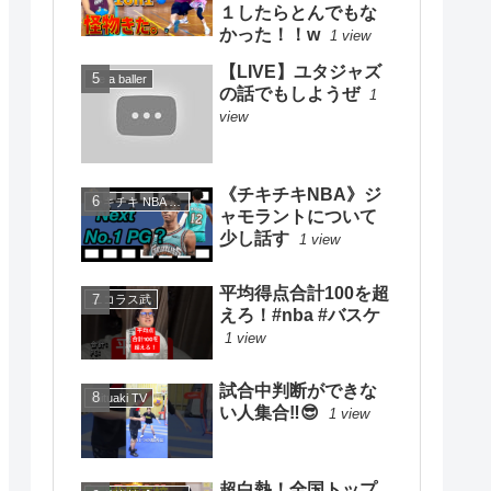
１したらとんでもな
かった！！w
1 view
【LIVE】ユタジャズ
Be a baller
の話でもしようぜ
1
view
《チキチキNBA》ジ
チキチキ NBA TV
ャモラントについて
少し話す
1 view
平均得点合計100を超
ニコラス武
えろ！#nba #バスケ
1 view
試合中判断ができな
mituaki TV
い人集合‼️😎
1 view
超白熱！全国トップ