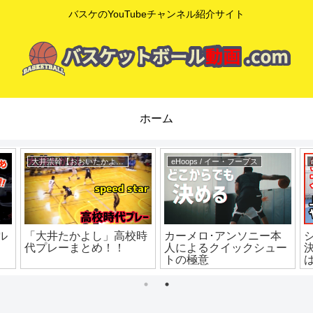
バスケのYouTubeチャンネル紹介サイト
ホーム
大井崇幹【おおいたかよし】
eHoops / イー・フープス
ル
「大井たかよし」高校時
カーメロ･アンソニー本
代プレーまとめ！！
人によるクイックシュー
トの極意