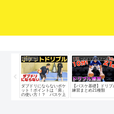
mituaki TV
コニーのドリブルスクール
対コレや
ダブドリにならないポケ
【バスケ基礎】ドリブ
ールをも
ット！ポイントは「肩」
練習まとめ21種類
 ミニバ
の使い方！？ バスケ上
バス上達
達 ドリブル練習 ドリ
ミニバス
ブル上達