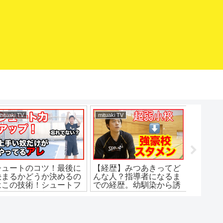
mituaki TV
mituaki TV
バスケマ
シュートのコツ！最後に
【経歴】みつあきってど
急スト
決まるかどうか決めるの
んな人？指導者になるま
ップ！
はこの技術！シュートフ
での経歴。幼馴染から誘
ォロースルーの基本！バ
われてミニバス入団。超
スケ練習方法！初心者で
弱小中学から強豪高校
も上手くなる！
へ。