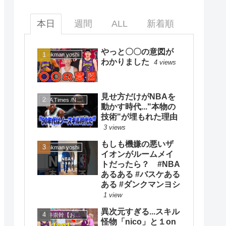
本日
週間
ALL
新着順
やっと〇〇の意図が
dunkman yoshi
わかりました
4 views
見せ方だけがNBAを
NBA Times /NBAタイムズ
動かす時代..."本物の
技術"が埋もれた理由
3 views
もしも機嫌の悪いザ
dunkman yoshi
イオンがルームメイ
トだったら？ #NBA
あるある #バスケある
ある #ダンクマンヨシ
1 view
異次元すぎる...スキル
大井崇幹【おおいたかよし】
怪物「nico」と１on