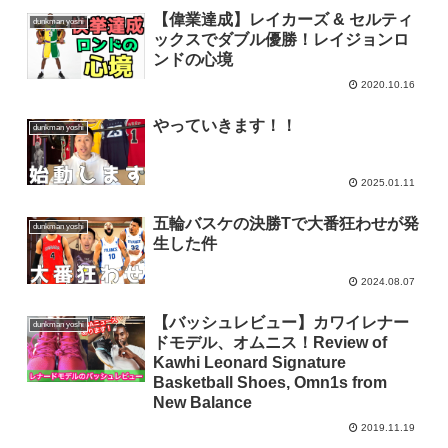
【偉業達成】レイカーズ & セルティ
dunkman yoshi
ックスでダブル優勝！レイジョンロ
ンドの心境
2020.10.16
やっていきます！！
dunkman yoshi
2025.01.11
五輪バスケの決勝Tで大番狂わせが発
dunkman yoshi
生した件
2024.08.07
【バッシュレビュー】カワイレナー
dunkman yoshi
ドモデル、オムニス！Review of
Kawhi Leonard Signature
Basketball Shoes, Omn1s from
New Balance
2019.11.19