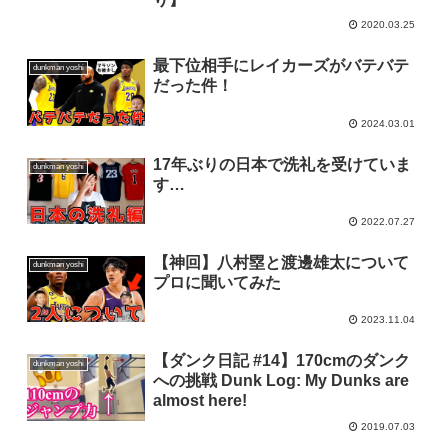
2020.03.25
最下位相手にレイカーズがバテバテ
dunkman yoshi
だった件！
2024.03.01
17年ぶりの日本で洗礼を受けていま
dunkman yoshi
す…
2022.07.27
【神回】八村塁と渡邊雄太について
dunkman yoshi
プロに聞いてみた
2023.11.04
【ダンク日記 #14】170cmのダンク
dunkman yoshi
への挑戦 Dunk Log: My Dunks are
almost here!
2019.07.03