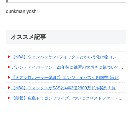
dunkman yoshi
オススメ記事
【NBA】ウェンバンヤマ+フォックスとかいう化け物コンビが爆誕してしまうwwwwwwwwww
アレン・アイバーソン、23年後に練習の大切さに気づいてしまうwwwwwwwwwwww
【天才女性ボーラー爆誕⁉︎】エンジョイバスケ四国交流戦2025 in 香川③ #エアボーズ #427
【NBA】フォックスがSASと4年2億2900万ドル契約！長期確保しPO進出へ期待高まる
【朗報】広島ドラゴンフライズ、ついにクリストファー・スミス獲得キタ━━━━(ﾟ∀ﾟ)━━━━!!