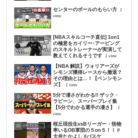
センターのボールのもらい方
1
mituaki TV
view
[NBAスキルコーチ直伝] 1on1
eHoops / イー・フープス
の極意をカイリー･アービング
のスキルトレーナーが実演して
教えてくれるそうです
1 view
【NBA 解説】ウォリアーズが
Green tv
シモンズ獲得レースから撤退？
その理由とは…！【ベンシモン
ズ】
1 view
5分で凄さがわかる!! ザック・
NBAまにあ
ラビーン、スーパープレイ集
【5分でわかる選手の凄さ】
1
view
桜丘現役生vsBリーガー・怪物
大井崇幹【おおいたかよし】
率いるOB軍団の５on５！！ #
大井たかよし #バスケ