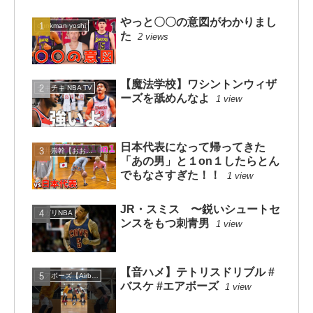
やっと〇〇の意図がわかりまし
dunkman yoshi
た
2 views
【魔法学校】ワシントンウィザ
チキチキ NBA TV
ーズを舐めんなよ
1 view
日本代表になって帰ってきた
大井崇幹【おおいたかよし】
「あの男」と１on１したらとん
でもなさすぎた！！
1 view
JR・スミス 〜鋭いシュートセ
ソガリNBA
ンスをもつ刺青男
1 view
【音ハメ】テトリスドリブル #
エアボーズ【Airbowz 】
バスケ #エアボーズ
1 view