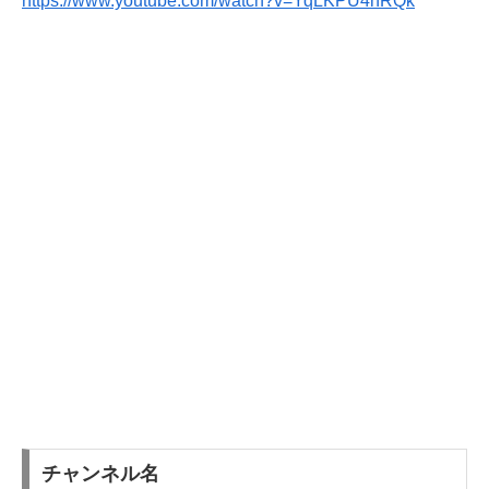
https://www.youtube.com/watch?v=YqLKPU4nRQk
チャンネル名