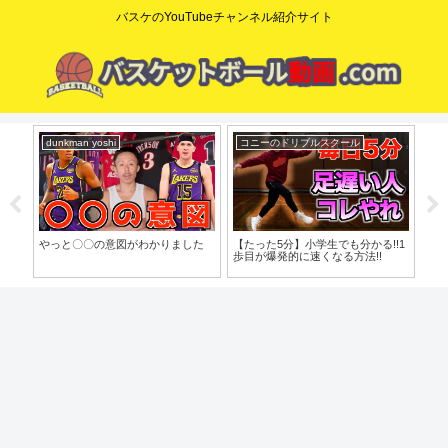
バスケのYouTubeチャンネル紹介サイト
dunkman yoshi
コニーのドリブルスクール
ニ
o」
やっと〇〇の意図がわかりました
【たった5分】小学生でも分かる!!1
【N
歩目が爆発的に速くなる方法!!