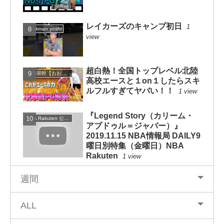
レイカーズのキャンプ初日
1
dunkman yoshi
view
超白熱！全国トップレベル北陸
大井崇幹【おおいたかよし】
高校エースと１on１したらスキ
ルフルすぎてヤバい！！
1 view
『Legend Story（カリーム・
NBA Rakuten 公式チャンネル
アブドゥル＝ジャバー）』
2019.11.15 NBA情報局 DAILY9
曜日別特集（金曜日）NBA
Rakuten
1 view
週間
ALL