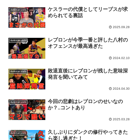
ケスラーの代償としてリーブスが求
dunkman yoshi
められてる裏話
2025.09.28
レブロンが今季一番と評した八村の
dunkman yoshi
オフェンスが最高過ぎた
2024.02.10
敗退直後にレブロンが残した意味深
dunkman yoshi
発言を聞いてみて
2024.04.30
今回の悲劇はレブロンのせいなの
dunkman yoshi
か？..コントあり
2025.03.28
久しぶりにダンクの修行やってきた
dunkman yoshi
ら楽し過ぎた！