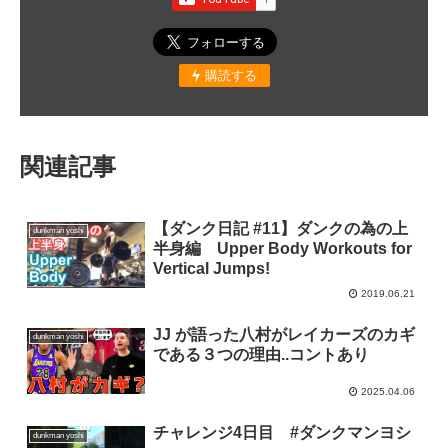
購読する
関連記事
【ダンク日記 #11】ダンクの為の上
dunkman yoshi
半身編 Upper Body Workouts for
Vertical Jumps!
2019.06.21
JJ が語った八村がレイカーズのカギ
dunkman yoshi
である３つの理由..コントあり
2025.04.06
チャレンジ4日目 #ダンクマンヨシ
dunkman yoshi