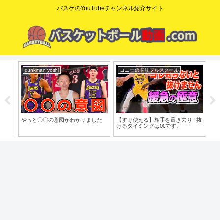
バスケのYouTubeチャンネル紹介サイト
dunkman yoshi
コニーのドリブルスクール
コ
o」
やっと〇〇の意図がわかりました
【すぐ使える】相手を置き去り!! 抜
【た
けるタイミングは00です。
歩目