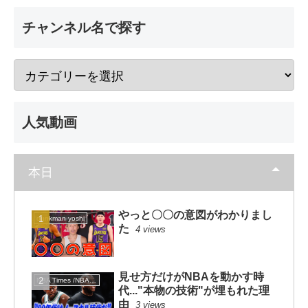
チャンネル名で探す
人気動画
本日
やっと〇〇の意図がわかりまし
dunkman yoshi
た
4 views
見せ方だけがNBAを動かす時
NBA Times /NBAタイムズ
代..."本物の技術"が埋もれた理
由
3 views