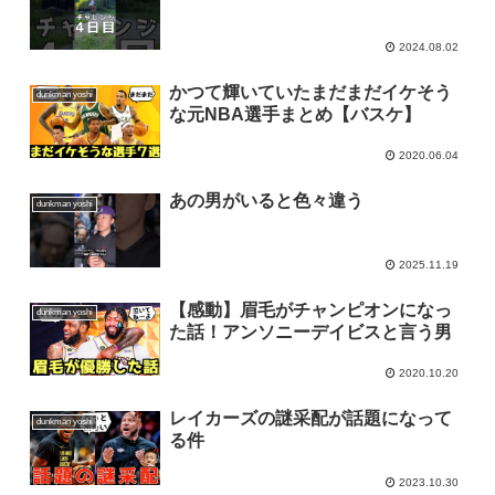
2024.08.02
かつて輝いていたまだまだイケそう
dunkman yoshi
な元NBA選手まとめ【バスケ】
2020.06.04
あの男がいると色々違う
dunkman yoshi
2025.11.19
【感動】眉毛がチャンピオンになっ
dunkman yoshi
た話！アンソニーデイビスと言う男
2020.10.20
レイカーズの謎采配が話題になって
dunkman yoshi
る件
2023.10.30