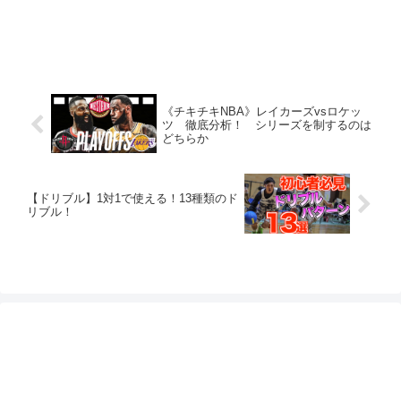
《チキチキNBA》レイカーズvsロケッ
ツ 徹底分析！ シリーズを制するのは
どちらか
【ドリブル】1対1で使える！13種類のド
リブル！