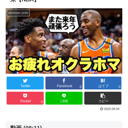
dunkman yoshi
Twitter
Facebook
はてブ
0
0
Pocket
LINE
コピー
0
2020.09.04