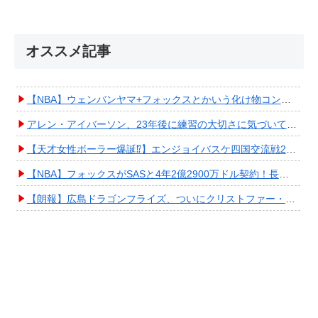
オススメ記事
【NBA】ウェンバンヤマ+フォックスとかいう化け物コンビが爆誕してしまうwwwwwwwwww
アレン・アイバーソン、23年後に練習の大切さに気づいてしまうwwwwwwwwwwww
【天才女性ボーラー爆誕⁉︎】エンジョイバスケ四国交流戦2025 in 香川③ #エアボーズ #427
【NBA】フォックスがSASと4年2億2900万ドル契約！長期確保しPO進出へ期待高まる
【朗報】広島ドラゴンフライズ、ついにクリストファー・スミス獲得キタ━━━━(ﾟ∀ﾟ)━━━━!!