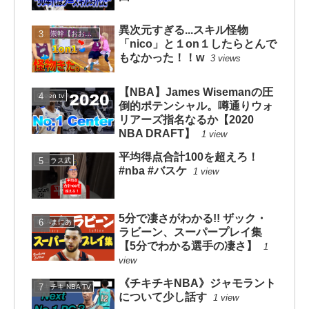
異次元すぎる...スキル怪物
大井崇幹【おおいたかよし】
「nico」と１on１したらとんで
もなかった！！w
3 views
【NBA】James Wisemanの圧
Green tv
倒的ポテンシャル。噂通りウォ
リアーズ指名なるか【2020
NBA DRAFT】
1 view
平均得点合計100を超えろ！
ニコラス武
#nba #バスケ
1 view
5分で凄さがわかる!! ザック・
NBAまにあ
ラビーン、スーパープレイ集
【5分でわかる選手の凄さ】
1
view
《チキチキNBA》ジャモラント
チキチキ NBA TV
について少し話す
1 view