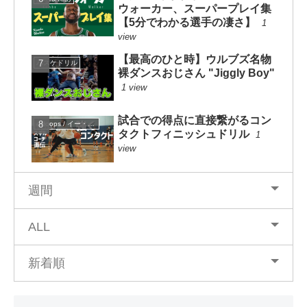
ウォーカー、スーパープレイ集
【5分でわかる選手の凄さ】
1
view
【最高のひと時】ウルブズ名物
バスケドリル
裸ダンスおじさん "Jiggly Boy"
1 view
試合での得点に直接繋がるコン
eHoops / イー・フープス
タクトフィニッシュドリル
1
view
週間
ALL
新着順