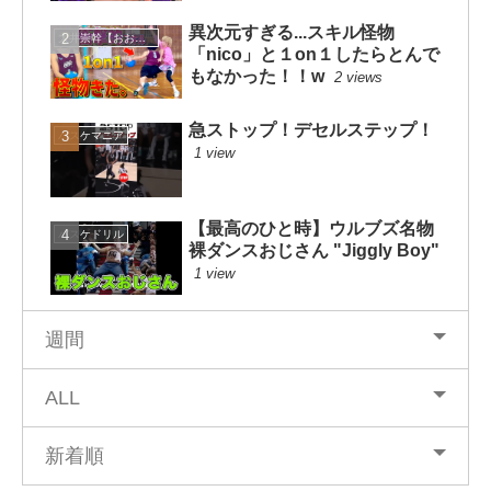
異次元すぎる...スキル怪物
大井崇幹【おおいたかよし】
「nico」と１on１したらとんで
もなかった！！w
2 views
急ストップ！デセルステップ！
バスケマニア
1 view
【最高のひと時】ウルブズ名物
バスケドリル
裸ダンスおじさん "Jiggly Boy"
1 view
週間
ALL
新着順