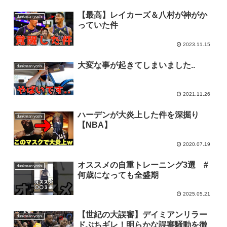
【最高】レイカーズ＆八村が神がか
dunkman yoshi
っていた件
2023.11.15
大変な事が起きてしまいました..
dunkman yoshi
2021.11.26
ハーデンが大炎上した件を深掘り
dunkman yoshi
【NBA】
2020.07.19
オススメの自重トレーニング3選 #
dunkman yoshi
何歳になっても全盛期
2025.05.21
【世紀の大誤審】デイミアンリラー
dunkman yoshi
ドぶちギレ！明らかな誤審騒動を徹