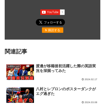
購読する
関連記事
渡邊が移籍後初活躍した際の英語実
dunkman yoshi
況を深掘ってみた
2024.02.17
八村とレブロンのポスターダンクが
dunkman yoshi
エグ過ぎた
2024.03.08