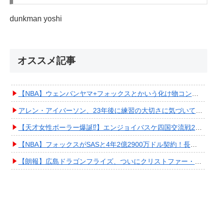
dunkman yoshi
オススメ記事
【NBA】ウェンバンヤマ+フォックスとかいう化け物コンビが爆誕してしまうwwwwwwwwww
アレン・アイバーソン、23年後に練習の大切さに気づいてしまうwwwwwwwwwwww
【天才女性ボーラー爆誕⁉︎】エンジョイバスケ四国交流戦2025 in 香川③ #エアボーズ #427
【NBA】フォックスがSASと4年2億2900万ドル契約！長期確保しPO進出へ期待高まる
【朗報】広島ドラゴンフライズ、ついにクリストファー・スミス獲得キタ━━━━(ﾟ∀ﾟ)━━━━!!