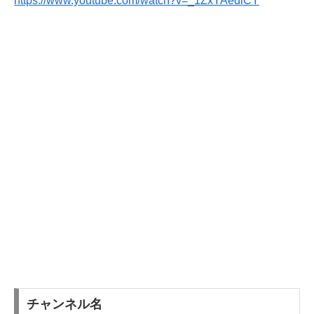
https://www.youtube.com/watch?v=_1ZxYAediCY
チャンネル名