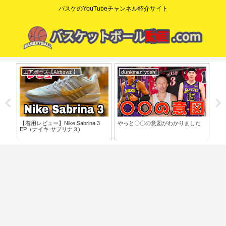
バスケのYouTubeチャンネル紹介サイト
エアボーズ【Airbowz 】
dunkman yoshi
Be 
o」
【着用レビュー】Nike Sabrina 3
やっと〇〇の意図がわかりました
【L
EP（ナイキ サブリナ３)
根