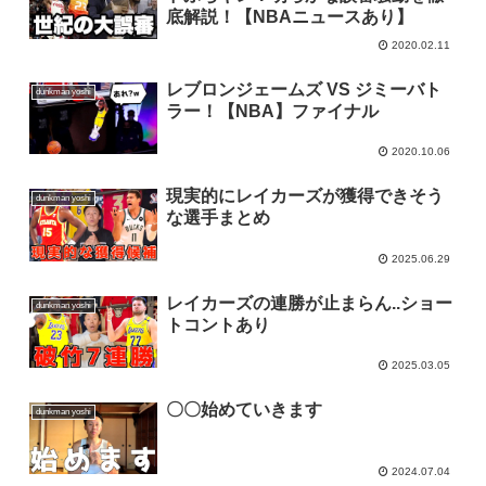
底解説！【NBAニュースあり】
2020.02.11
レブロンジェームズ VS ジミーバト
dunkman yoshi
ラー！【NBA】ファイナル
2020.10.06
現実的にレイカーズが獲得できそう
dunkman yoshi
な選手まとめ
2025.06.29
レイカーズの連勝が止まらん..ショー
dunkman yoshi
トコントあり
2025.03.05
〇〇始めていきます
dunkman yoshi
2024.07.04