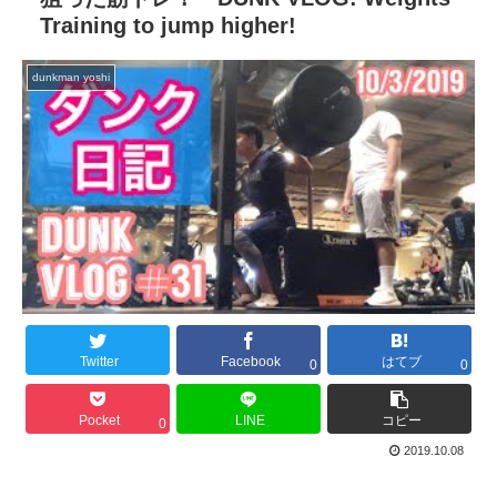
Training to jump higher!
dunkman yoshi
Twitter
Facebook
はてブ
0
0
Pocket
LINE
コピー
0
2019.10.08