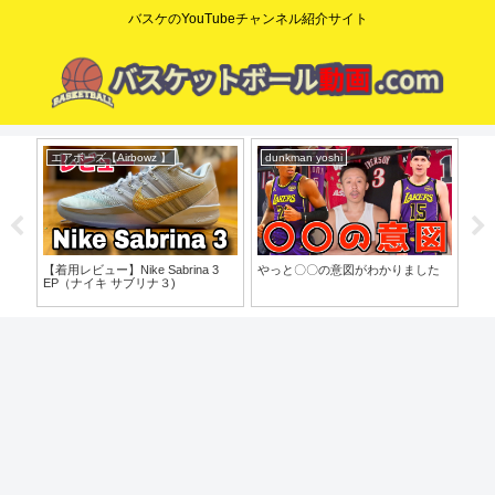
バスケのYouTubeチャンネル紹介サイト
エアボーズ【Airbowz 】
dunkman yoshi
ニ
o」
【着用レビュー】Nike Sabrina 3
やっと〇〇の意図がわかりました
【N
EP（ナイキ サブリナ３)