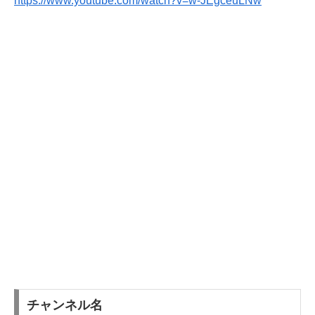
https://www.youtube.com/watch?v=w-JEgceuLNw
チャンネル名