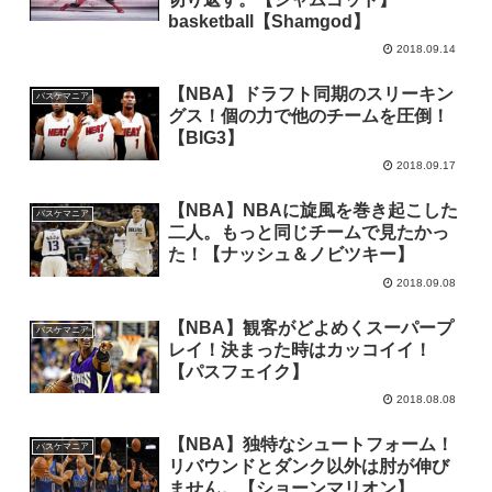
basketball【Shamgod】
2018.09.14
【NBA】ドラフト同期のスリーキン
バスケマニア
グス！個の力で他のチームを圧倒！
【BIG3】
2018.09.17
【NBA】NBAに旋風を巻き起こした
バスケマニア
二人。もっと同じチームで見たかっ
た！【ナッシュ＆ノビツキー】
2018.09.08
【NBA】観客がどよめくスーパープ
バスケマニア
レイ！決まった時はカッコイイ！
【パスフェイク】
2018.08.08
【NBA】独特なシュートフォーム！
バスケマニア
リバウンドとダンク以外は肘が伸び
ません。【ショーンマリオン】