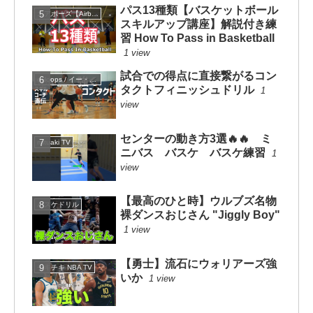
パス13種類【バスケットボール
エアボーズ【Airbowz 】
スキルアップ講座】解説付き練
習 How To Pass in Basketball
1 view
試合での得点に直接繋がるコン
eHoops / イー・フープス
タクトフィニッシュドリル
1
view
センターの動き方3選🔥🔥 ミ
mituaki TV
ニバス バスケ バスケ練習
1
view
【最高のひと時】ウルブズ名物
バスケドリル
裸ダンスおじさん "Jiggly Boy"
1 view
【勇士】流石にウォリアーズ強
チキチキ NBA TV
いか
1 view