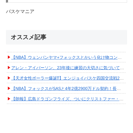
バスケマニア
オススメ記事
【NBA】ウェンバンヤマ+フォックスとかいう化け物コンビが爆誕してしまうwwwwwwwwww
アレン・アイバーソン、23年後に練習の大切さに気づいてしまうwwwwwwwwwwww
【天才女性ボーラー爆誕⁉︎】エンジョイバスケ四国交流戦2025 in 香川③ #エアボーズ #427
【NBA】フォックスがSASと4年2億2900万ドル契約！長期確保しPO進出へ期待高まる
【朗報】広島ドラゴンフライズ、ついにクリストファー・スミス獲得キタ━━━━(ﾟ∀ﾟ)━━━━!!