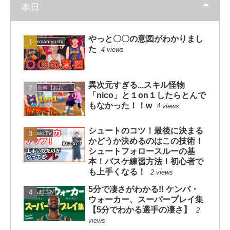
本日
やっと〇〇の意図がわかりまし
dunkman yoshi
た
4 views
異次元すぎる...スキル怪物
大井崇幹【おおいたかよし】
「nico」と１on１したらとんで
もなかった！！w
4 views
シュートのコツ！最後に決まる
mituaki TV
かどうか決めるのはこの技術！
シュートフォロースルーの基
本！バスケ練習方法！初心者で
も上手くなる！
2 views
5分で凄さがわかる!! ケンバ・
NBAまにあ
ウォーカー、スーパープレイ集
【5分でわかる選手の凄さ】
2
views